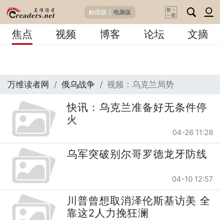
触摸版
|
电脑版
焦点
视频
博客
论坛
文摘
万维读者网
俄乌战争
视频：乌克兰局势
快讯：乌克兰准备好无条件停
火
04-26 11:28
乌军突破别尔哥罗德龙牙防线
04-10 12:57
川普曾想取消泽伦斯基访美 全
靠这2人力挽狂澜