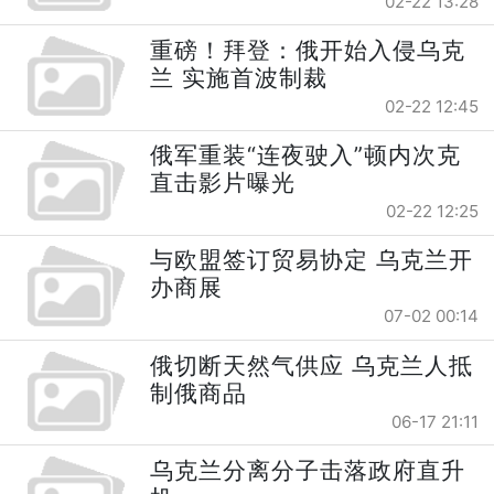
02-22 13:28
重磅！拜登：俄开始入侵乌克
兰 实施首波制裁
02-22 12:45
俄军重装“连夜驶入”顿内次克
直击影片曝光
02-22 12:25
与欧盟签订贸易协定 乌克兰开
办商展
07-02 00:14
俄切断天然气供应 乌克兰人抵
制俄商品
06-17 21:11
乌克兰分离分子击落政府直升