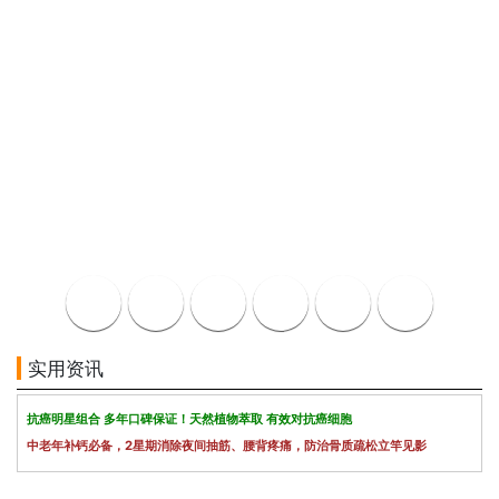
实用资讯
抗癌明星组合 多年口碑保证！天然植物萃取 有效对抗癌细胞
中老年补钙必备，2星期消除夜间抽筋、腰背疼痛，防治骨质疏松立竿见影