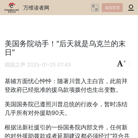
万维读者网
返回首页
美国务院动手！“后天就是乌克兰的末
日”
+
-
德国之声
2025-01-25 07:49
基辅方面忧心忡忡：随著川普入主白宫，此前拜
登政府已经批准的援乌款项拨付也生出变数。
美国国务院已遵照川普总统的行政令，暂时冻结
几乎所有对外援助90天。
根据法新社援引的一份国务院内部文件，任何新
的对外援助拨款或者延期建议都必须经过“符合共