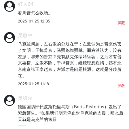
好人64
看川普怎么收场。
2025-01-25 12:35
屏蔽
吴敬中
乌克兰问题，左右派的分歧在于：左派认为是普京伤害
了文明，干掉普京，马照跑舞照跳。而右派认为，没有
左派，哪来的普京？先有默克尔绥靖纵容，之后才有普
京耍横。左派不除，干掉普京，继续理想绥靖，还有北
京南京张王李赵京，左派才是问题根源。这就是分歧所
在。
2025-01-25 11:18
屏蔽
奥维尔
德国国防部长皮斯托里乌斯（Boris Pistorius）发出了
紧急警告。“如果我们明天停止对乌克兰的支援，那么后
天就是乌克兰的末日

----
