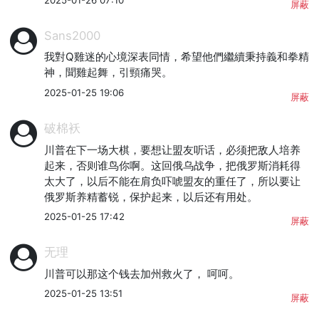
屏蔽
Sans2000
我對Q雞迷的心境深表同情，希望他們繼續秉持義和拳精
神，聞雞起舞，引頸痛哭。
2025-01-25 19:06
屏蔽
破棉袄
川普在下一场大棋，要想让盟友听话，必须把敌人培养
起来，否则谁鸟你啊。这回俄乌战争，把俄罗斯消耗得
太大了，以后不能在肩负吓唬盟友的重任了，所以要让
俄罗斯养精蓄锐，保护起来，以后还有用处。
2025-01-25 17:42
屏蔽
无理
川普可以那这个钱去加州救火了， 呵呵。
2025-01-25 13:51
屏蔽