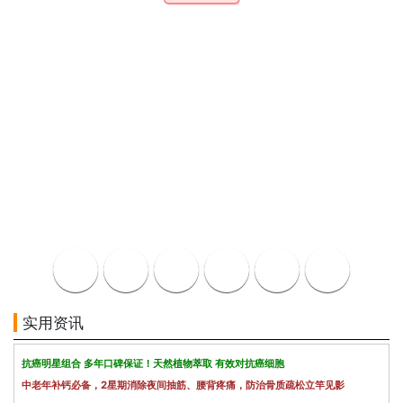
实用资讯
抗癌明星组合 多年口碑保证！天然植物萃取 有效对抗癌细胞
中老年补钙必备，2星期消除夜间抽筋、腰背疼痛，防治骨质疏松立竿见影