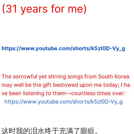
(31 years for me)
https://www.youtube.com/shorts/k5zl0D-Vy_g
The sorrowful yet stirring songs from South Korea 
may well be the gift bestowed upon me today; I ha
ve been listening to them—countless times over: 
https://www.youtube.com/shorts/k5zl0D-Vy_g
这时我的泪水终于充满了眼眶。