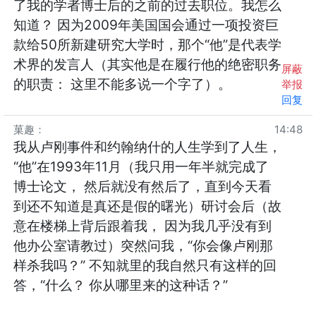
了我的学者博士后的之前的过去职位。我怎么
知道？ 因为2009年美国国会通过一项投资巨
款给50所新建研究大学时，那个“他”是代表学
术界的发言人（其实他是在履行他的绝密职务
屏蔽
的职责： 这里不能多说一个字了）。
举报
回复
菓趣
：
14:48
我从卢刚事件和约翰纳什的人生学到了人生，
“他”在1993年11月（我只用一年半就完成了
博士论文， 然后就没有然后了，直到今天看
到还不知道是真还是假的曙光）研讨会后（故
意在楼梯上背后跟着我， 因为我几乎没有到
他办公室请教过）突然问我，“你会像卢刚那
样杀我吗？” 不知就里的我自然只有这样的回
答，“什么？ 你从哪里来的这种话？”