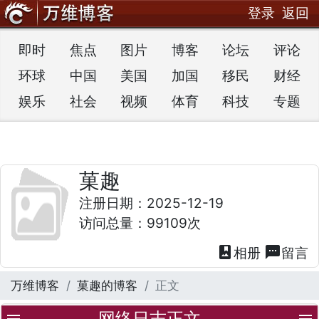
登录
返回
即时
焦点
图片
博客
论坛
评论
环球
中国
美国
加国
移民
财经
娱乐
社会
视频
体育
科技
专题
菓趣
注册日期：2025-12-19
访问总量：99109次
photo_album
textsms
相册
留言
万维博客
菓趣的博客
正文
网络日志正文