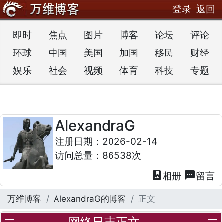
登录
返回
即时
焦点
图片
博客
论坛
评论
环球
中国
美国
加国
移民
财经
娱乐
社会
视频
体育
科技
专题
AlexandraG
注册日期：2026-02-14
访问总量：86538次
photo_album
textsms
相册
留言
万维博客
AlexandraG的博客
正文
网络日志正文