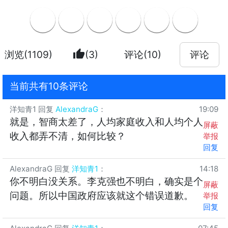
thumb_up
浏览(1109)
(3)
评论(10)
评论
当前共有10条评论
洋知青1
回复
AlexandraG
：
19:09
就是，智商太差了，人均家庭收入和人均个人
屏蔽
收入都弄不清，如何比较？
举报
回复
AlexandraG
回复
洋知青1
：
14:18
你不明白没关系。李克强也不明白，确实是个
屏蔽
问题。所以中国政府应该就这个错误道歉。
举报
回复