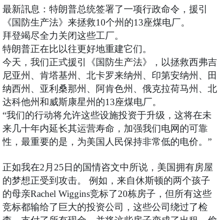
最新訊息：特朗普总统签署了一项行政命令，援引
《国防生产法》来拯救10个州的13座煤电厂。
拜登竭尽全力关闭这些工厂。
特朗普正在比以往更好地重建它们。
今天，我们正式援引《国防生产法》，以拯救西弗吉
尼亚州、肯塔基州、北卡罗来纳州、印第安纳州、田
纳西州、亚利桑那州、阿肯色州、俄克拉荷马州、北
达科他州和威斯康星州的13座煤电厂。
“我们的行动将允许这些设施投资于升级，这将在未
来几十年内延长其运营寿命，加强我们电网的可靠
性，最重要的是，为美国人民保持非常低的电价。”
正如我在2月25日的国情咨文中所说，美国拥有房屋
的梦想正受到攻击。 例如，来自休斯顿的两个孩子
的母亲Rachel Wiggins竞标了20栋房子，但所有这些
竞标都输给了巨大的投资公司，这些公司绕过了检