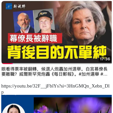
https://youtu.be/32F__jFblYs?si=3HnGMQn_Xebn_Dl
p