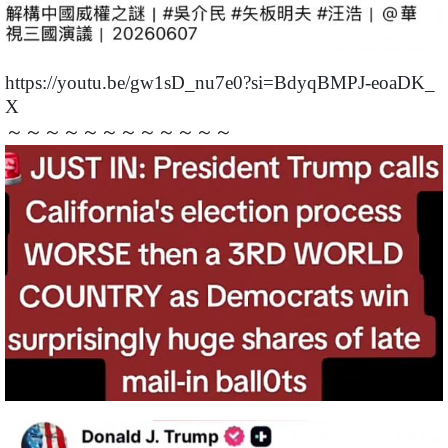
https://youtu.be/gw1sD_nu7e0?si=BdyqBMPJ-eoaDK_
X
～～～～～～～～～～～～