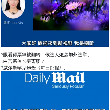
?眼看得票率被翻转，候选人炮轰加州选举。
?白宫幕僚长要离职？
?威尔斯罕见炮轰《每日邮报》。