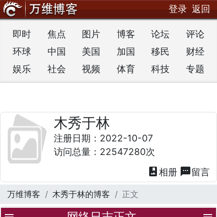
登录
返回
即时
焦点
图片
博客
论坛
评论
环球
中国
美国
加国
移民
财经
娱乐
社会
视频
体育
科技
专题
木秀于林
注册日期：2022-10-07
访问总量：22547280次
photo_album
textsms
相册
留言
万维博客
木秀于林的博客
正文
网络日志正文