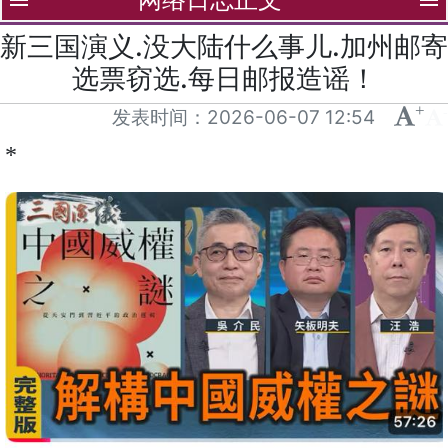
menu
menu
新三国演义.没大陆什么事儿.加州邮寄
选票窃选.每日邮报造谣！
+
-
发表时间：
2026-06-07 12:54
*