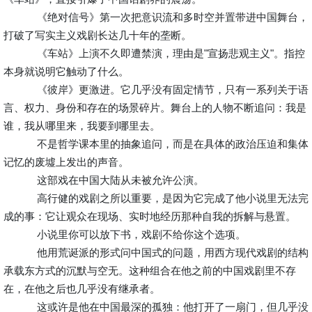
《绝对信号》第一次把意识流和多时空并置带进中国舞台，
打破了写实主义戏剧长达几十年的垄断。
《车站》上演不久即遭禁演，理由是"宣扬悲观主义"。指控
本身就说明它触动了什么。
《彼岸》更激进。它几乎没有固定情节，只有一系列关于语
言、权力、身份和存在的场景碎片。舞台上的人物不断追问：我是
谁，我从哪里来，我要到哪里去。
不是哲学课本里的抽象追问，而是在具体的政治压迫和集体
记忆的废墟上发出的声音。
这部戏在中国大陆从未被允许公演。
高行健的戏剧之所以重要，是因为它完成了他小说里无法完
成的事：它让观众在现场、实时地经历那种自我的拆解与悬置。
小说里你可以放下书，戏剧不给你这个选项。
他用荒诞派的形式问中国式的问题，用西方现代戏剧的结构
承载东方式的沉默与空无。这种组合在他之前的中国戏剧里不存
在，在他之后也几乎没有继承者。
这或许是他在中国最深的孤独：他打开了一扇门，但几乎没