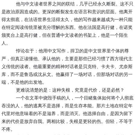
他与中文读者世界之间的联结，几乎已经永久断裂。这不只
是政治原因造成的。更深的断裂发生在语言和意识的层面。他离开
得太彻底，在法语世界生活得太久，他的写作越来越成为一种只能
在特定阅读传统里被充分理解的东西。他在法国是高行健，在诺奖
颁奖台上是高行健，但在普通中文读者的书架上，他是一个陌生
人。
悖论在于：他用中文写作，捍卫的是中文世界里个体的尊
严，但真正读懂他、承认他的，主要是那些已经习惯了西方现代主
义传统的读者。他最重要的精神对话者是贝克特、卡夫卡、尤奈斯
库，而不是鲁迅或沈从文。他赢得了一场对话，但那场对话的另一
端，不是他的出发地。
更难说清楚的是：这种失根，究竟是代价，还是必然？
一个在文革中烧毁手稿的人，一个目睹集体如何将个人彻底
吞没的人，他的逃离不是选择，而是生存本能。那片土地在特定年
代里对他意味着的不是滋养，而是消灭。他选择自由，是因为留下
来的代价是放弃自我。两相比较，失根是更轻的伤。但轻，不等于
不疼。