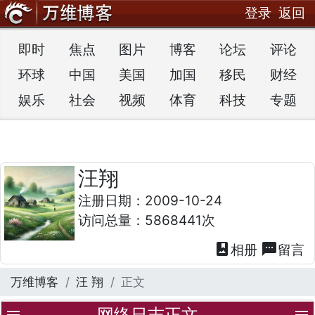
登录
返回
即时
焦点
图片
博客
论坛
评论
环球
中国
美国
加国
移民
财经
娱乐
社会
视频
体育
科技
专题
汪翔
注册日期：2009-10-24
访问总量：5868441次
photo_album
textsms
相册
留言
万维博客
汪 翔
正文
网络日志正文