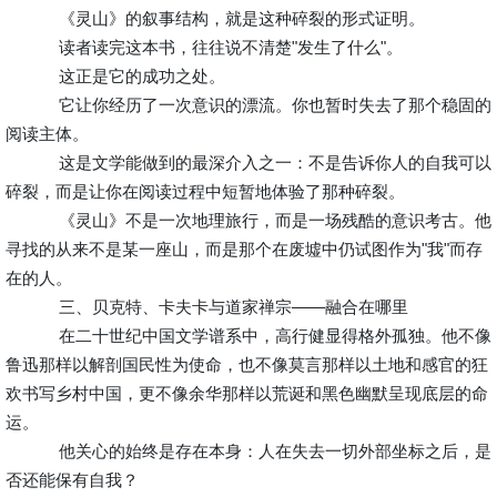
《灵山》的叙事结构，就是这种碎裂的形式证明。
读者读完这本书，往往说不清楚"发生了什么"。
这正是它的成功之处。
它让你经历了一次意识的漂流。你也暂时失去了那个稳固的
阅读主体。
这是文学能做到的最深介入之一：不是告诉你人的自我可以
碎裂，而是让你在阅读过程中短暂地体验了那种碎裂。
《灵山》不是一次地理旅行，而是一场残酷的意识考古。他
寻找的从来不是某一座山，而是那个在废墟中仍试图作为"我"而存
在的人。
三、贝克特、卡夫卡与道家禅宗——融合在哪里
在二十世纪中国文学谱系中，高行健显得格外孤独。他不像
鲁迅那样以解剖国民性为使命，也不像莫言那样以土地和感官的狂
欢书写乡村中国，更不像余华那样以荒诞和黑色幽默呈现底层的命
运。
他关心的始终是存在本身：人在失去一切外部坐标之后，是
否还能保有自我？