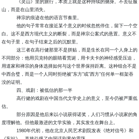
《灵山》里的旅行，本质上就是这种持续的侧身。不去征服
山，而是在山里消失。
禅宗的痕迹在他的语言节奏里。
他的句子常常在接近某个意义的时候忽然停住，留下一个空
白。这不是西方现代主义的断裂，而是禅宗公案式的悬置。意义不
在句子里，在句子结束之后的沉默里。
这三者在高行健那里不是拼贴，而是生长在同一个人身上的
不同部分：他用贝克特的眼睛看荒诞，用卡夫卡的神经感受压迫，
用道家和禅宗的身体选择如何与这个世界保持距离。这种组合不是
中西合璧，而是一个人同时拒绝被"东方"或"西方"任何单一框架吞
没的证明。
四、戏剧：被低估的那一半
高行健的戏剧在中国当代文学史上的意义，至今仍被严重低
估。
部分原因是他后来以小说获得诺奖，人们习惯从小说家的角
度理解他。但他最激进的文学实验，其实发生在舞台上。
1980年代初，他在北京人民艺术剧院发表《绝对信号》和
《车站》，直接引爆了中国话剧界的震荡。