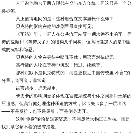
人们说他融合了西方现代主义与东方传统，但这只是一个分
类标签。
真正值得追问的是：这种融合在文本里长什么样？
贝克特的影响在他的戏剧里最直接可见。
《车站》里，一群人在公共汽车站等一辆永远不来的车，等
待的荒诞和《等待戈多》的结构几乎同构。但高行健加入的是中国
式的沉默和隐忍。
贝克特的人物在等待中喋喋不休，用语言对抗虚无；
高行健的人物在等待中沉默、错过、继续等。
那种沉默不是贝克特式的，而是更接近中国传统里"不言"的
分量，道可道，非常道。
语言越少，虚无越重。
卡夫卡的影响则更多体现在官僚系统与个体之间那种无解的
压迫感。但高行健处理这种压迫的方式，比卡夫卡多了一层出路
——不是反抗，也不是屈服，而是侧身离开。
这种"侧身"恰恰是道家姿态：不与庞然大物正面对抗，而是
找到条它够不着的缝隙溜走。