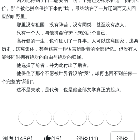
因为他得到了自己想要的一切，于是也必须承担这一切的代
价。那个被他拼命保护下来的"我"，最终站在了一片辽阔而无人回
应的旷野里。
那里没有祖国，没有阵营，没有同类，甚至没有敌人。
只有一个人，与他拼命守护下来的那个自己。
高行健的一生，也许证明了一件事。人可以逃离国家，逃离
历史，逃离集体，甚至逃离一种语言所附着的全部记忆。但没有人
能够同时拥有绝对的自由与绝对的归属。
他选择了前者，并为此付出了后者。
他保住了那个不愿被世界吞没的“我”，却再也回不到任何一
个完整的“我们”。
这不是失败，是代价，也是他全部文学真正的起点。
thumb_up
浏览(1456)
(15)
评论(11)
评论