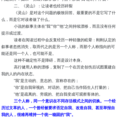
二、《灵山》：让读者也经历碎裂
《灵山》是对这个问题的极致回答。最重要的不是它写了什
么，而是它对读者做了什么。
小说的叙事主体在"我""你""他"之间持续漂移，而且没有任何
提示或过渡。
读者在阅读过程中会反复经历一种轻微的眩晕：刚刚认定的
叙事者忽然消失，取而代之的是另一个人称，而那个人称指向的可
能还是同一个人，也可能不是。
这种不确定性不是障碍，而是设计本身。
高行健用人称的漂移，复制了一个在历史创伤后试图重建自
我的人的内在状态。
"我"是主动的、意志的、宣称存在的；
"你"是自我审视的、对话的、把自己当作陌生人打量的；
"他"是疏离的、旁观的、把自我变成可观察客体的。
三个人称，同一个意识在不同存活模式之间的切换。一个经
历过文革的人，一个曾经被要求否定自我、改造自我、甚至举报自
我的人，很难再维持一个统一稳固的"我"。