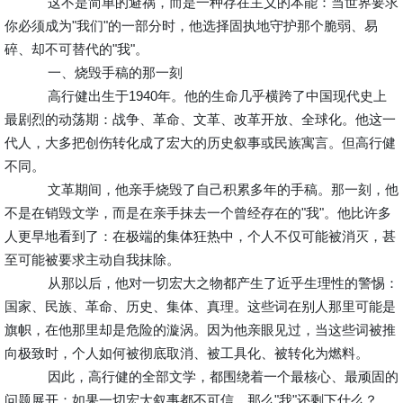
这不是简单的避祸，而是一种存在主义的本能：当世界要求
你必须成为"我们"的一部分时，他选择固执地守护那个脆弱、易
碎、却不可替代的"我"。
一、烧毁手稿的那一刻
高行健出生于1940年。他的生命几乎横跨了中国现代史上
最剧烈的动荡期：战争、革命、文革、改革开放、全球化。他这一
代人，大多把创伤转化成了宏大的历史叙事或民族寓言。但高行健
不同。
文革期间，他亲手烧毁了自己积累多年的手稿。那一刻，他
不是在销毁文学，而是在亲手抹去一个曾经存在的"我"。他比许多
人更早地看到了：在极端的集体狂热中，个人不仅可能被消灭，甚
至可能被要求主动自我抹除。
从那以后，他对一切宏大之物都产生了近乎生理性的警惕：
国家、民族、革命、历史、集体、真理。这些词在别人那里可能是
旗帜，在他那里却是危险的漩涡。因为他亲眼见过，当这些词被推
向极致时，个人如何被彻底取消、被工具化、被转化为燃料。
因此，高行健的全部文学，都围绕着一个最核心、最顽固的
问题展开：如果一切宏大叙事都不可信，那么"我"还剩下什么？