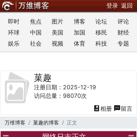
登录
返回
即时
焦点
图片
博客
论坛
评论
环球
中国
美国
加国
移民
财经
娱乐
社会
视频
体育
科技
专题
菓趣
注册日期：2025-12-19
访问总量：98070次
photo_album
textsms
相册
留言
万维博客
菓趣的博客
正文
网络日志正文