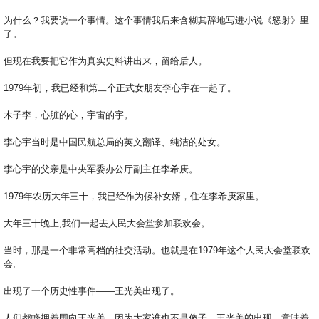
为什么？我要说一个事情。这个事情我后来含糊其辞地写进小说《怒射》里
了。
但现在我要把它作为真实史料讲出来，留给后人。
1979年初，我已经和第二个正式女朋友李心宇在一起了。
木子李，心脏的心，宇宙的宇。
李心宇当时是中国民航总局的英文翻译、纯洁的处女。
李心宇的父亲是中央军委办公厅副主任李希庚。
1979年农历大年三十，我已经作为候补女婿，住在李希庚家里。
大年三十晚上,我们一起去人民大会堂参加联欢会。
当时，那是一个非常高档的社交活动。也就是在1979年这个人民大会堂联欢
会,
出现了一个历史性事件——王光美出现了。
人们都蜂拥着围向王光美。因为大家谁也不是傻子，王光美的出现，意味着