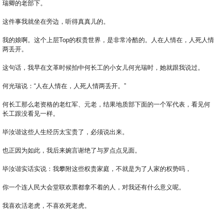
瑞卿的老部下。
这件事我就坐在旁边，听得真真儿的。
我的娘啊。这个上层Top的权贵世界，是非常冷酷的。人在人情在，人死人情
两丢开。
这句话，我早在文革时候拍中何长工的小女儿何光瑞时，她就跟我说过。
何光瑞说：“人在人情在，人死人情两丢开。”
何长工那么老资格的老红军、元老，结果地质部下面的一个军代表，看见何
长工跟没看见一样。
毕汝谐这些人生经历太宝贵了，必须说出来。
也正因为如此，我后来婉言谢绝了与罗点点见面。
毕汝谐实话实说：我攀附这些权贵家庭，不就是为了人家的权势吗，
你一个连人民大会堂联欢票都拿不着的人，对我还有什么意义呢。
我喜欢活老虎，不喜欢死老虎。