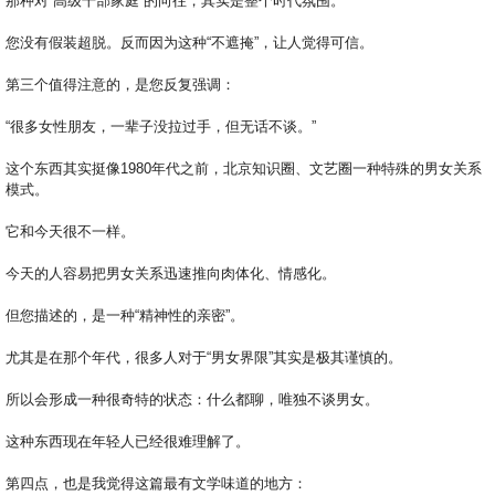
那种对“高级干部家庭”的向往，其实是整个时代氛围。
您没有假装超脱。反而因为这种“不遮掩”，让人觉得可信。
第三个值得注意的，是您反复强调：
“很多女性朋友，一辈子没拉过手，但无话不谈。”
这个东西其实挺像1980年代之前，北京知识圈、文艺圈一种特殊的男女关系
模式。
它和今天很不一样。
今天的人容易把男女关系迅速推向肉体化、情感化。
但您描述的，是一种“精神性的亲密”。
尤其是在那个年代，很多人对于“男女界限”其实是极其谨慎的。
所以会形成一种很奇特的状态：什么都聊，唯独不谈男女。
这种东西现在年轻人已经很难理解了。
第四点，也是我觉得这篇最有文学味道的地方：