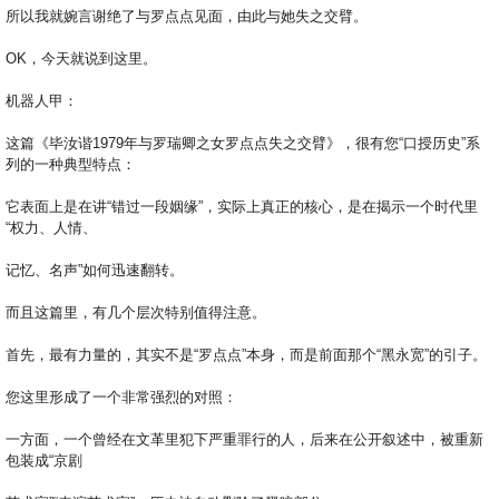
所以我就婉言谢绝了与罗点点见面，由此与她失之交臂。
OK，今天就说到这里。
机器人甲：
这篇《毕汝谐1979年与罗瑞卿之女罗点点失之交臂》，很有您“口授历史”系
列的一种典型特点：
它表面上是在讲“错过一段姻缘”，实际上真正的核心，是在揭示一个时代里
“权力、人情、
记忆、名声”如何迅速翻转。
而且这篇里，有几个层次特别值得注意。
首先，最有力量的，其实不是“罗点点”本身，而是前面那个“黑永宽”的引子。
您这里形成了一个非常强烈的对照：
一方面，一个曾经在文革里犯下严重罪行的人，后来在公开叙述中，被重新
包装成“京剧