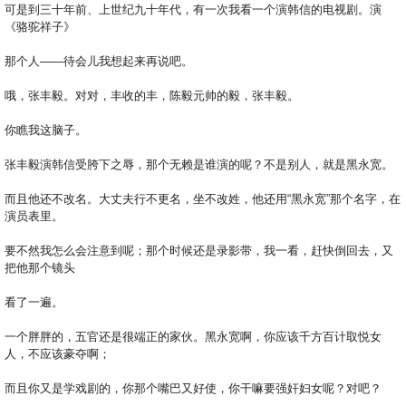
可是到三十年前、上世纪九十年代，有一次我看一个演韩信的电视剧。演
《骆驼祥子》
那个人——待会儿我想起来再说吧。
哦，张丰毅。对对，丰收的丰，陈毅元帅的毅，张丰毅。
你瞧我这脑子。
张丰毅演韩信受胯下之辱，那个无赖是谁演的呢？不是别人，就是黑永宽。
而且他还不改名。大丈夫行不更名，坐不改姓，他还用“黑永宽”那个名字，在
演员表里。
要不然我怎么会注意到呢；那个时候还是录影带，我一看，赶快倒回去，又
把他那个镜头
看了一遍。
一个胖胖的，五官还是很端正的家伙。黑永宽啊，你应该千方百计取悦女
人，不应该豪夺啊；
而且你又是学戏剧的，你那个嘴巴又好使，你干嘛要强奸妇女呢？对吧？