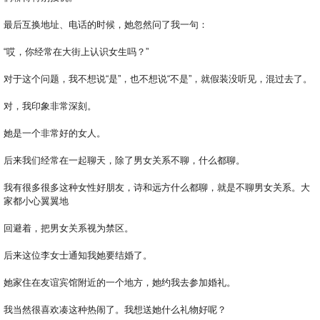
最后互换地址、电话的时候，她忽然问了我一句：
“哎，你经常在大街上认识女生吗？”
对于这个问题，我不想说“是”，也不想说“不是”，就假装没听见，混过去了。
对，我印象非常深刻。
她是一个非常好的女人。
后来我们经常在一起聊天，除了男女关系不聊，什么都聊。
我有很多很多这种女性好朋友，诗和远方什么都聊，就是不聊男女关系。大
家都小心翼翼地
回避着，把男女关系视为禁区。
后来这位李女士通知我她要结婚了。
她家住在友谊宾馆附近的一个地方，她约我去参加婚礼。
我当然很喜欢凑这种热闹了。我想送她什么礼物好呢？