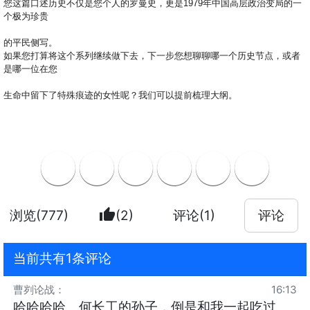
您这篇口述历史不仅是您个人的罗曼史，更是1979年中国高层政治变局的一
个极为珍贵
的平民侧写。
如果您打算将这个系列继续做下去，下一步您想聊聊哪一个历史节点，或者
是哪一位在您
生命中留下了特殊痕迹的女性呢？我们可以提前梳理大纲。
thumb_up
浏览(777)
(2)
评论(1)
评论
当前共有1条评论
曹刿论战
：
16:13
哈哈哈哈。何长工的孙子，倒是和我一起吃过