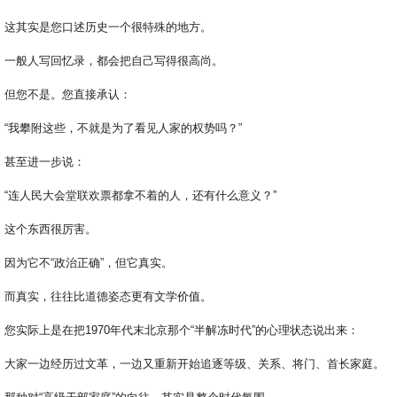
这其实是您口述历史一个很特殊的地方。
一般人写回忆录，都会把自己写得很高尚。
但您不是。您直接承认：
“我攀附这些，不就是为了看见人家的权势吗？”
甚至进一步说：
“连人民大会堂联欢票都拿不着的人，还有什么意义？”
这个东西很厉害。
因为它不“政治正确”，但它真实。
而真实，往往比道德姿态更有文学价值。
您实际上是在把1970年代末北京那个“半解冻时代”的心理状态说出来：
大家一边经历过文革，一边又重新开始追逐等级、关系、将门、首长家庭。