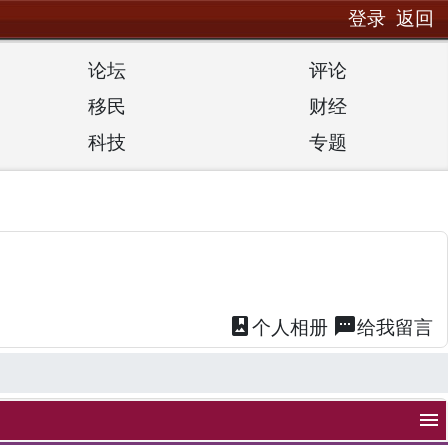
登录
返回
论坛
评论
移民
财经
科技
专题
photo_album
textsms
个人
相册
给我
留言
menu