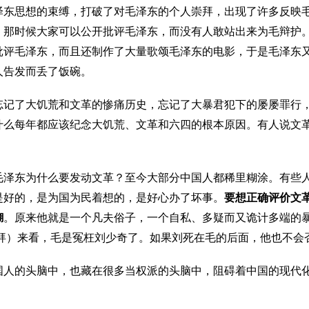
泽东思想的束缚，打破了对毛泽东的个人崇拜，出现了许多反映
。那时候大家可以公开批评毛泽东，而没有人敢站出来为毛辩护
批评毛泽东，而且还制作了大量歌颂毛泽东的电影，于是毛泽东
人告发而丢了饭碗。
忘记了大饥荒和文革的惨痛历史，忘记了大暴君犯下的屡屡罪行
什么每年都应该纪念大饥荒、文革和六四的根本原因。有人说文
毛泽东为什么要发动文革？至今大部分中国人都稀里糊涂。有些
是好的，是为国为民着想的，是好心办了坏事。
要想正确评价文
糊
。原来他就是一个凡夫俗子，一个自私、多疑而又诡计多端的
拜）来看，毛是冤枉刘少奇了。如果刘死在毛的后面，他也不会
国人的头脑中，也藏在很多当权派的头脑中，阻碍着中国的现代