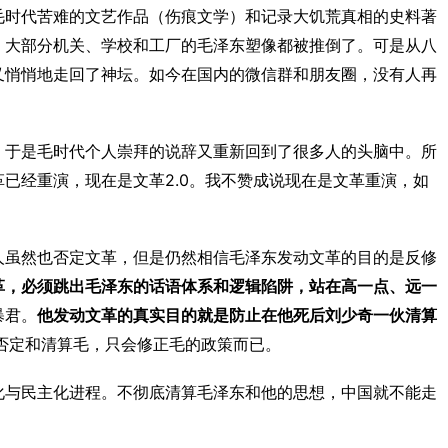
毛时代苦难的文艺作品（伤痕文学）和记录大饥荒真相的史料著
。大部分机关、学校和工厂的毛泽东塑像都被推倒了。可是从八
又悄悄地走回了神坛。如今在国内的微信群和朋友圈，没有人再
，于是毛时代个人崇拜的说辞又重新回到了很多人的头脑中。所
2.0
革已经重演，现在是文革
。我不赞成说现在是文革重演，如
人虽然也否定文革，但是仍然相信毛泽东发动文革的目的是反修
革，必须跳出毛泽东的话语体系和逻辑陷阱，站在高一点、远一
暴君。
他发动文革的真实目的就是防止在他死后刘少奇一伙清算
否定和清算毛，只会修正毛的政策而已。
化与民主化进程。不彻底清算毛泽东和他的思想，中国就不能走