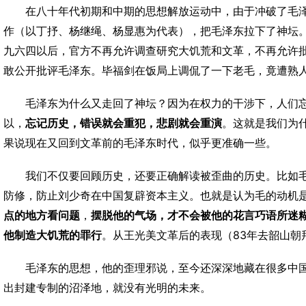
在八十年代初期和中期的思想解放运动中，由于冲破了毛
作（以丁抒、杨继绳、杨显惠为代表），把毛泽东拉下了神坛
九六四以后，官方不再允许调查研究大饥荒和文革，不再允许
敢公开批评毛泽东。毕福剑在饭局上调侃了一下老毛，竟遭熟
毛泽东为什么又走回了神坛？因为在权力的干涉下，人们
以，
忘记历史，错误就会重犯，悲剧就会重演
。这就是我们为
果说现在又回到文革前的毛泽东时代，似乎更准确一些。
我们不仅要回顾历史，还要正确解读被歪曲的历史。比如
防修，防止刘少奇在中国复辟资本主义。也就是认为毛的动机
点的地方看问题
，
摆脱他的气场，才不会被他的花言巧语所迷
83
他制造大饥荒的罪行
。从王光美文革后的表现（
年去韶山朝
毛泽东的思想，他的歪理邪说，至今还深深地藏在很多中
出封建专制的沼泽地，就没有光明的未来。