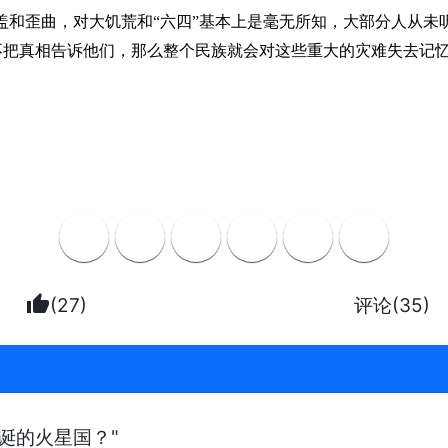
盖和歪曲，对大饥荒和“六四”基本上是毫无所知，大部分人从未
不把真相告诉他们，那么整个民族就会对这些重大的灾难失去记
thumb_up
(27)
评论(35)
诞的火星国？"