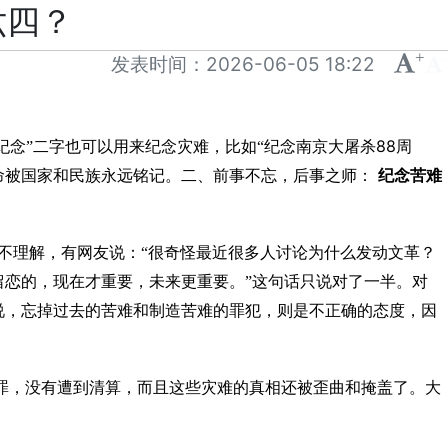
六四？
+
-
发表时间：
2026-06-05 18:22
88
“纪念”二字也可以用来纪念灾难，比如“纪念南京大屠杀
周
命被国家和民族永远铭记。二、前事不忘，后事之师：
纪念苦难
不理解，有网友说：“很奇怪最近很多人讨论为什么发动文革？
恋的，现在才重要，未来更重要。”这句话只说对了一半。对
说，忘掉过去的苦难和制造苦难的罪犯，则是不正确的态度，因
罪，没有遭到清算，而且这些灾难的真相还被歪曲和掩盖了。大