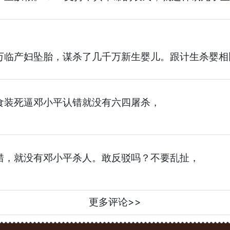
万临产妇坠胎，谋杀了几千万新生婴儿。跟计生杀婴相
食装死逼邓小平认错就没有六四屠杀，
错，就没有邓小平杀人。敢反驳吗？不要乱扯，
更多评论>>