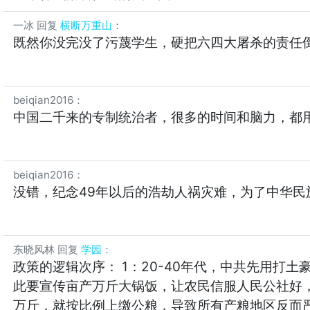
一冰
回复
横断万重山
：
既然你没完没了污蔑学生，硬把六四大屠杀的责任
beiqian2016
：
中国二千来的专制统治者，很多的时间和脑力，都
beiqian2016
：
没错，纪念49年以后的浩劫人祸灾难，为了中华民
东晓风林
回复
学园
：
政策的逻辑次序： 1：20-40年代，中共先用打
此要宣传亩产万斤大锅饭，让农民信服人民公社好，
万斤，就按比例上缴公粮，导致所有产粮地区反而严