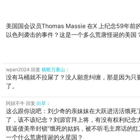
美国国会议员Thomas Massie 在X 上纪念5
以色列袭击的事件？这是一个多么荒唐怪诞的美国
wpan2024
回复
横断万重山
：
没有马桶就不拉屎了？没人願意纠缠，那是因为只
了。
阿妞不牛
回复
白草
：
这么跟你说吧：刘少奇的亲妹妹在大跃进活活饿死了
了，该不该纪念？刘源官拜上将，有没有权利纪念大
联逼债美帝封锁”饿死的姑妈，被不听毛主席话的
一个什么荒唐怪诞的火星国？