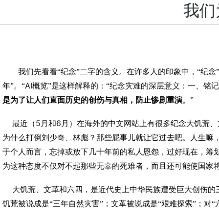
我们
我们先看看“纪念”二字的含义。在许多人的印象中，“纪念
AI
年”。“
概览”是这样解释的：“纪念灾难的深层意义：一、铭
是为了让人们直面历史的创伤与真相，防止惨剧重演
。”
5
6
最近（
月和
月）在海外的中文网站上有很多纪念大饥荒、
为什么打倒刘少奇、林彪？那些屁事儿就让它过去吧。人生嘛
于个人而言，忘掉或放下几十年前的私人恩怨，过好现在，筹
为这种态度不仅对不起那些无辜的死难者，而且还可能使国家
大饥荒、文革和六四，是近代史上中华民族遭受巨大创伤的
饥荒被说成是“三年自然灾害”；文革被说成是“艰难探索”；对