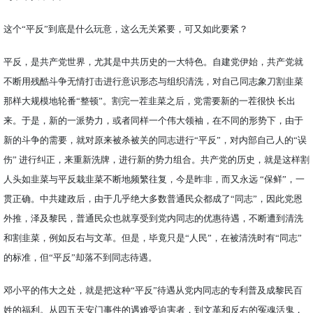
这个“平反”到底是什么玩意，这么无关紧要，可又如此要紧？
平反，是共产党世界，尤其是中共历史的一大特色。自建党伊始，共产党就
不断用残酷斗争无情打击进行意识形态与组织清洗，对自己同志象刀割韭菜
那样大规模地轮番“整顿”。割完一茬韭菜之后，党需要新的一茬很快 长出
来。于是，新的一派势力，或者同样一个伟大领袖，在不同的形势下，由于
新的斗争的需要，就对原来被杀被关的同志进行“平反”，对内部自己人的“误
伤” 进行纠正，来重新洗牌，进行新的势力组合。共产党的历史，就是这样割
人头如韭菜与平反栽韭菜不断地频繁往复，今是昨非，而又永远 “保鲜”，一
贯正确。中共建政后，由于几乎绝大多数普通民众都成了“同志”，因此党恩
外推，泽及黎民，普通民众也就享受到党内同志的优惠待遇，不断遭到清洗
和割韭菜，例如反右与文革。但是，毕竟只是“人民”，在被清洗时有“同志”
的标准，但“平反”却落不到同志待遇。
邓小平的伟大之处，就是把这种“平反”待遇从党内同志的专利普及成黎民百
姓的福利。从四五天安门事件的遇难受迫害者，到文革和反右的冤魂活鬼，