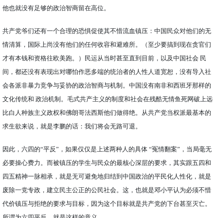
他也就没有足够的政治智商留在高位。
共产党爷们还有一个合理的恐惧促使其不惜流血镇压：中国民众对他们的无
情清算，国际上尚没有他们的任何收容和避难所。（至少要搞到现在贪官们
才有本钱和资格往欧美跑。）民运从当时甚至直到目前，以及中国社会 民
间，都还没有表现出对哪怕作恶多端的统治者的人性人道宽恕，没有导入社
会各派非暴力竞争与妥协的政治智商与机制。中国没有南非和西班牙那样的
文化传统和 政治机制。毛式共产主义的制度和社会在残酷无情鱼死网破上远
比白人种族主义政权和佛朗哥法西斯他们做得绝。从共产党当权派最基本的
求生欲来说，就是李鹏的话：我们将会无路可退。
因此，六四的“平反”，如果仅仅是上述两种人的具体 “冤情翻案”，当局毫无
必要操心费力。而被镇压的学生与民众的最核心深层的要求，其实跟五四和
四五精神一脉相承，就是无可避免地归结到中国政治的平民化人性化，就是
废除一党专政，建立民主公正的公民社会。这，也就是邓小平认为必须不惜
代价镇压与拒绝的要求与目标，因为这个目标就是共产党的下台甚至灭亡。
所谓为六四平反，就是这样的意义。