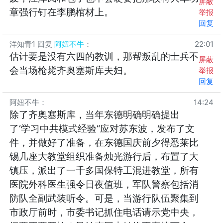
屏蔽
章强行钉在李鹏棺材上。
举报
回复
洋知青1
回复
阿妞不牛
：
22:01
估计要是没有六四的教训，那帮叛乱的士兵不
屏蔽
会当场枪毙齐奥塞斯库夫妇。
举报
回复
阿妞不牛
：
14:24
除了齐奥塞斯库，当年东德明确明确提出
了‘学习中共模式经验“应对苏东波，发布了文
件，并做好了准备，在东德国庆前夕得悉莱比
锡几座大教堂组织准备烛光游行后，布置了大
镇压，派出了一千多国保特工混进教堂，所有
医院外科医生强令日夜值班，军队警察包括消
防队全副武装听令。可是，当游行队伍聚集到
市政厅前时，市委书记抓住电话请示党中央，