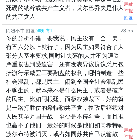
屏蔽
死硬的纳粹或共产主义者，戈尔巴乔夫是伟大
举报
的共产党人。
回复
阿妞不牛
回复
洋知青1
：
23:55
你的分析不错。要我说，民主没有十全十美，
有五六分以上就行了，因为民主如果符合了大
部分人基本要求,同时让失落的人并不为遭受
严重损害到受迫害，还有发表异议抗议采用包
括游行示威罢工要翻盘的权利，哪怕制造一些
社会混乱，都是民主。闹到全国全社会混乱民
不聊生的，就本来不是什么民主，或者是破产
的民主。比如阿根廷。而极权独裁下，好的就
是一路打胜仗的希特勒共产党，执政后继续对
人民甚至万国开战，至少是不停斗争，而且谁
也赢不了他们。最好的时候是他们如同希特勒
屏蔽
波尔布特被消灭，或者如同苏共自己认输散
举报