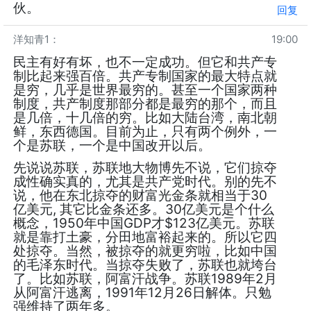
伙。
回复
洋知青1
：
19:00
民主有好有坏，也不一定成功。但它和共产专
制比起来强百倍。共产专制国家的最大特点就
是穷，几乎是世界最穷的。甚至一个国家两种
制度，共产制度那部分都是最穷的那个，而且
是几倍，十几倍的穷。比如大陆台湾，南北朝
鲜，东西德国。目前为止，只有两个例外，一
个是苏联，一个是中国改开以后。
先说说苏联，苏联地大物博先不说，它们掠夺
成性确实真的，尤其是共产党时代。别的先不
说，他在东北掠夺的财富光金条就相当于30
亿美元, 其它比金条还多。30亿美元是个什么
概念，1950年中国GDP才$123亿美元。苏联
就是靠打土豪，分田地富裕起来的。所以它四
处掠夺。当然，被掠夺的就更穷啦，比如中国
的毛泽东时代。当掠夺失败了，苏联也就垮台
了。比如苏联，阿富汗战争。苏联1989年2月
从阿富汗逃离，1991年12月26日解体。只勉
强维持了两年多。