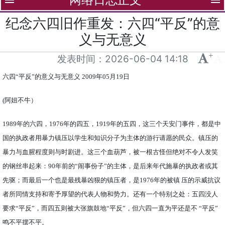
menu
menu
纪念六四旧作重发：六四“平反”的意
义与无意义
+
-
发表时间：
2026-06-04 14:18
六四“平反”的意义与无意义
2009年05月19日
(阿妞不牛）
1989年的六四，1976年的四五，1919年的五四，这三个天安门事件，都是中
国的执政者用暴力镇压以学生和知识分子为主体的游行请愿的民众。镇压的
暴力与血腥程度则与时剧进。这三个血葫芦，被一根古怪但绝对不令人发笑
的钢丝串起来：90年前的“闹事份子”的主体，是后来年代施暴的执政者或其
先驱；而最后一个也是最残暴凶狠的镇压者，是1976年的被镇 压的示威抗议
者所同情支持和寄予厚望的代表人物和势力。还有一个特别之处：五四没人
要求“平反”，而四五则被大张旗鼓地“平反”，但六四一直为平还是不 “平反”
鸣不平摆不平。