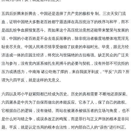
五四后折腾来折腾去，中国还是选择了共产党的极权专 制。三次天安门流
血，证明中国绝大多数老百姓都宁愿选择在高压统治下的秩序与和平，而不
是战乱纷争血腥报复恶斗。而如果这个高压统治竟然还能带来繁荣与发展的
话，中国的小老百姓是不会去造反闹事的，除非统治者极度地整体地荒淫无
耻丧尽天良。中国人民将尽情享受做稳了奴隶的幸福时光。毕竟，跟北方经
济连成一体的庄园主经济，终究比与世隔绝的古拉格强。缺乏民众的广泛关
注与参与，没有党内派系倾扎生死搏斗的必要与契机，没有外部不可抗拒的
压力或诱惑力，中南海 诸公吃饱了撑的，来自我拔牙剥皮，“平反”六四？所
谓为六四平反，就是这样的无意义。
六四以及邓小平赵紫阳都已经成为历史。历史的真相需要 不断地还原探索。
六四屠杀是中共为了自保而做出的本能反应。它杀了人，保了自己的政权。
它根据自己的逻辑，没有做错。而站在被屠杀被镇压者的立场与角度， 也不
是什么对与错之争，或误杀改正的鸣冤，而是罪行与正义声张的根本是非问
题。平反，就是认定当局的根本合法性，对内部自己人的“误伤”进行纠正。