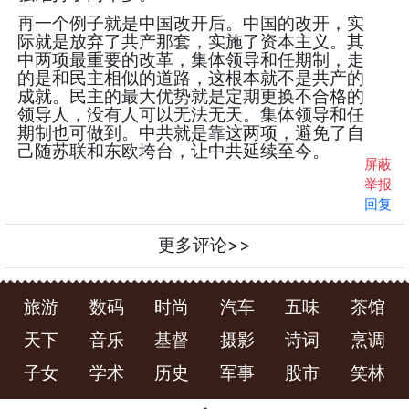
再一个例子就是中国改开后。中国的改开，实
际就是放弃了共产那套，实施了资本主义。其
中两项最重要的改革，集体领导和任期制，走
的是和民主相似的道路，这根本就不是共产的
成就。民主的最大优势就是定期更换不合格的
领导人，没有人可以无法无天。集体领导和任
期制也可做到。中共就是靠这两项，避免了自
己随苏联和东欧垮台，让中共延续至今。
屏蔽
举报
回复
更多评论>>
旅游
数码
时尚
汽车
五味
茶馆
天下
音乐
基督
摄影
诗词
烹调
子女
学术
历史
军事
股市
笑林