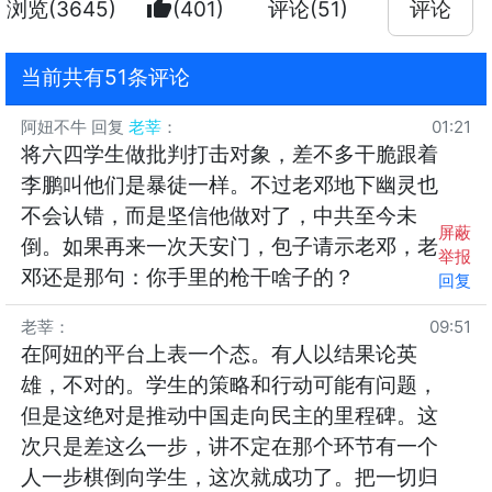
thumb_up
浏览(3645)
(401)
评论(51)
评论
当前共有51条评论
阿妞不牛
回复
老莘
：
01:21
将六四学生做批判打击对象，差不多干脆跟着
李鹏叫他们是暴徒一样。不过老邓地下幽灵也
不会认错，而是坚信他做对了，中共至今未
屏蔽
倒。如果再来一次天安门，包子请示老邓，老
举报
邓还是那句：你手里的枪干啥子的？
回复
老莘
：
09:51
在阿妞的平台上表一个态。有人以结果论英
雄，不对的。学生的策略和行动可能有问题，
但是这绝对是推动中国走向民主的里程碑。这
次只是差这么一步，讲不定在那个环节有一个
人一步棋倒向学生，这次就成功了。把一切归