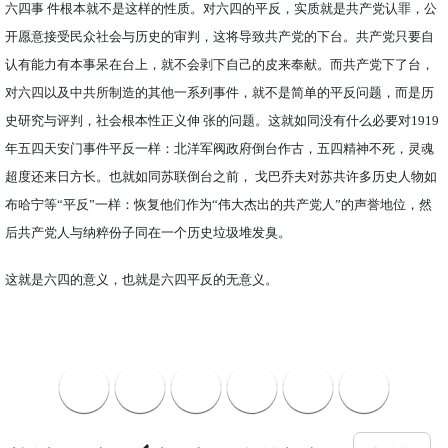
六四事 件根本就不是这样的性质。对六四的平反，实质就是共产党认罪，公
开愿意接受民众社会与历史的审判，这将导致共产党的下台。共产党只要自
认有能力有本事呆在台上，就不会剥下自己的皮来奉献。而共产党下了台，
对六四以及中共所制造的其他一系列事件，就不是简单的平反问题，而是历
史研究与评判，社会根本性正义伸 张的问题。这就如同没有什么必要对1919
年五四天安门事件平反一样：北洋军阀政府倒台作古，五四精神不死，灵魂
超度还来日方长。也就如同苏联倒台之前， 戈巴乔夫对苏共许多历史人物如
布哈宁等“平反”一样：恢复他们作为“伟大杰出的共产党人”的声誉地位，然
后共产党人与纳粹份子同在一个历史垃圾堆发臭。
这就是六四的意义，也就是六四平反的无意义。