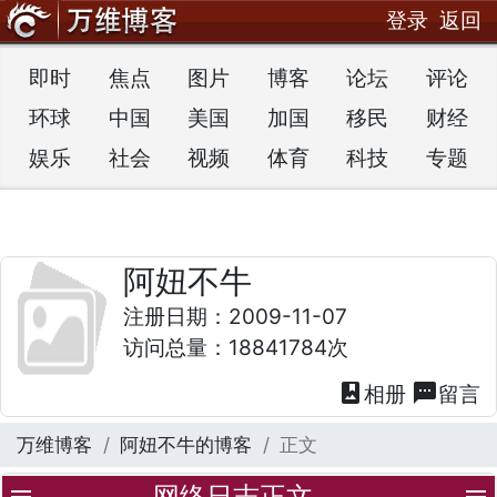
登录
返回
即时
焦点
图片
博客
论坛
评论
环球
中国
美国
加国
移民
财经
娱乐
社会
视频
体育
科技
专题
阿妞不牛
注册日期：2009-11-07
访问总量：18841784次
photo_album
textsms
相册
留言
万维博客
阿妞不牛的博客
正文
网络日志正文