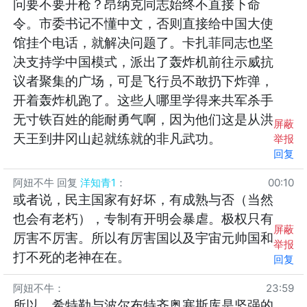
问要不要开枪？昂纳克同志始终不直接下命
令。市委书记不懂中文，否则直接给中国大使
馆挂个电话，就解决问题了。卡扎菲同志也坚
决支持学中国模式，派出了轰炸机前往示威抗
议者聚集的广场，可是飞行员不敢扔下炸弹，
开着轰炸机跑了。这些人哪里学得来共军杀手
无寸铁百姓的能耐勇气啊，因为他们这是从洪
屏蔽
天王到井冈山起就练就的非凡武功。
举报
回复
阿妞不牛
回复
洋知青1
：
00:10
或者说，民主国家有好坏，有成熟与否（当然
也会有老朽），专制有开明会暴虐。极权只有
屏蔽
厉害不厉害。所以有厉害国以及宇宙元帅国和
举报
打不死的老神在在。
回复
阿妞不牛
：
23:59
所以，希特勒与波尔布特齐奥塞斯库是坚强的