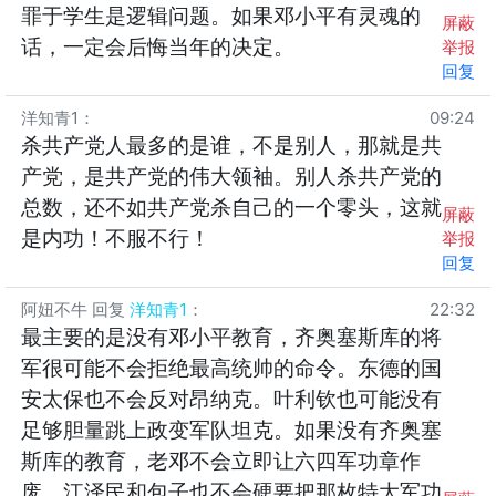
罪于学生是逻辑问题。如果邓小平有灵魂的
屏蔽
话，一定会后悔当年的决定。
举报
回复
洋知青1
：
09:24
杀共产党人最多的是谁，不是别人，那就是共
产党，是共产党的伟大领袖。别人杀共产党的
总数，还不如共产党杀自己的一个零头，这就
屏蔽
是内功！不服不行！
举报
回复
阿妞不牛
回复
洋知青1
：
22:32
最主要的是没有邓小平教育，齐奥塞斯库的将
军很可能不会拒绝最高统帅的命令。东德的国
安太保也不会反对昂纳克。叶利钦也可能没有
足够胆量跳上政变军队坦克。如果没有齐奥塞
斯库的教育，老邓不会立即让六四军功章作
废，江泽民和包子也不会硬要把那枚特大军功