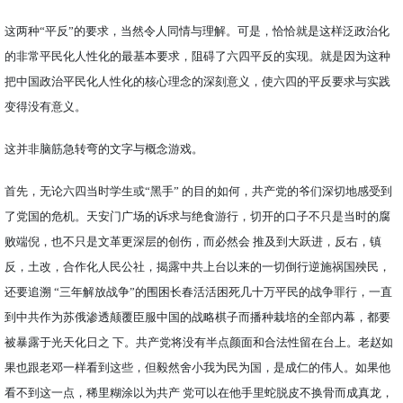
这两种“平反”的要求，当然令人同情与理解。可是，恰恰就是这样泛政治化
的非常平民化人性化的最基本要求，阻碍了六四平反的实现。就是因为这种
把中国政治平民化人性化的核心理念的深刻意义，使六四的平反要求与实践
变得没有意义。
这并非脑筋急转弯的文字与概念游戏。
首先，无论六四当时学生或“黑手” 的目的如何，共产党的爷们深切地感受到
了党国的危机。天安门广场的诉求与绝食游行，切开的口子不只是当时的腐
败端倪，也不只是文革更深层的创伤，而必然会 推及到大跃进，反右，镇
反，土改，合作化人民公社，揭露中共上台以来的一切倒行逆施祸国殃民，
还要追溯 “三年解放战争”的围困长春活活困死几十万平民的战争罪行，一直
到中共作为苏俄渗透颠覆臣服中国的战略棋子而播种栽培的全部内幕，都要
被暴露于光天化日之 下。共产党将没有半点颜面和合法性留在台上。老赵如
果也跟老邓一样看到这些，但毅然舍小我为民为国，是成仁的伟人。如果他
看不到这一点，稀里糊涂以为共产 党可以在他手里蛇脱皮不换骨而成真龙，