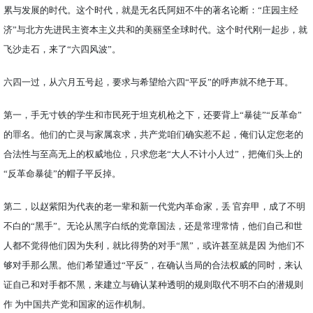
累与发展的时代。这个时代，就是无名氏阿妞不牛的著名论断：“庄园主经
济”与北方先进民主资本主义共和的美丽坚全球时代。这个时代刚一起步，就
飞沙走石，来了“六四风波”。
六四一过，从六月五号起，要求与希望给六四“平反”的呼声就不绝于耳。
第一，手无寸铁的学生和市民死于坦克机枪之下，还要背上“暴徒”“反革命”
的罪名。他们的亡灵与家属哀求，共产党咱们确实惹不起，俺们认定您老的
合法性与至高无上的权威地位，只求您老“大人不计小人过”，把俺们头上的
“反革命暴徒”的帽子平反掉。
第二，以赵紫阳为代表的老一辈和新一代党内革命家，丢 官弃甲，成了不明
不白的“黑手”。无论从黑字白纸的党章国法，还是常理常情，他们自己和世
人都不觉得他们因为失利，就比得势的对手“黑”，或许甚至就是因 为他们不
够对手那么黑。他们希望通过“平反”，在确认当局的合法权威的同时，来认
证自己和对手都不黑，来建立与确认某种透明的规则取代不明不白的潜规则
作 为中国共产党和国家的运作机制。