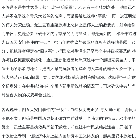
不管是不是中共党员，都可以“平反昭雪”。邓还有一个独到之处： 他自己个
人并不在乎这个青天大老爷的名声，而是要通过这种 “平反”，再一次证明党
的伟大光荣正确。党过去割韭菜原则上总体上是伟大正确必要的，如今给你
们平反，更是必要正确伟大的，割菜的刀与韭菜，都是光荣的。 邓小平通过
为四五天安门事件的“平反”，把当年的抗议与镇压的真相有选择地暴露一部
分，把施暴者锁定在“四人帮”，把民众对毛泽东乃至整个中共政权罪恶的 控
诉与抗议掩盖或者淡化，通过重新塑造出周恩来这样一个超级完美圣人，来
保全毛的形象与地位，把四人帮与抗议者的革命与反革命的帽子互换一下，
伟大光荣正 确仍旧属于党，党的绝对权威合法性完璧归邓。这就是“平反”的
全部奥妙：在中共统治内外交困内部重新洗牌的情况下，再次确认中共与当
时登台人物的权威与合 法性。
客观说来，四五天安门事件的“平反”，虽然从历史正义 与人间正道上说有点
不伦不类，但确是中国历史朝正确方向前进的一个伟大的转折点。邓小平的
复出，虽然主要是挽救共产党于濒危，却也让中华民族绝处逢生，开 创了一
个政治上专制，但经济体系上融入国际资本主义体系的，超高速资本原始积