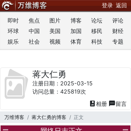
登录
返回
即时
焦点
图片
博客
论坛
评论
环球
中国
美国
加国
移民
财经
娱乐
社会
视频
体育
科技
专题
蒋大仁勇
注册日期：2025-03-15
访问总量：425819次
photo_album
textsms
相册
留言
万维博客
蒋大仁勇的博客
正文
网络日志正文