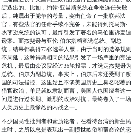
绽迭出的。比如，约翰·亚当斯总统在争取连任失败
后，纯属出于党争的考量，突击任命了一批联邦法
官，有些法官的任命手续不完备，未能得到托马斯·
杰斐逊总统的认可，最终引发了著名的马伯里诉麦迪
逊案。而杰斐逊与亚伦·伯尔搭档竞选总统、副总
统，结果都赢得73张选举人票，由于当时的选举规则
不周延，这种得票相同的结果引发了一场严重的宪法
危机，最后由众议院经过36轮投票，才选定杰斐逊为
总统、伯尔为副总统。事实上，伯尔后来还受到了叛
国的司法指控。这里姑且不谈美国历史上臭名昭著的
猎官政治，单是就奴隶制而言，美国人也围绕着这一
问题进行过长期、激烈的政治对抗，最终卷入了一场
人类历史上最惨烈的内战之一。
不少国民性批判者和素质论者，在看待台湾的新生民
主时，之所以总是表现出一副愤世嫉俗和宿命论的态