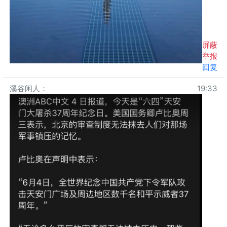
屏蔽
举报
回复
溪谷闲人
：
19:33