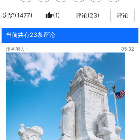
thumb_up
浏览(1477)
(1)
评论(23)
评论
当前共有23条评论
溪谷闲人
：
05:32