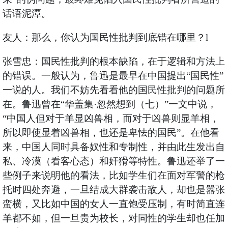
话语泥潭。
友人：那么，你认为国民性批判到底错在哪里？l
张雪忠：国民性批判的根本缺陷，在于逻辑和方法上
的错误。一般认为，鲁迅是最早在中国提出“国民性”
一说的人。我们不妨先看看他的国民性批判的问题所
在。鲁迅曾在“华盖集·忽然想到（七）”一文中说，
“中国人但对于羊显凶兽相，而对于凶兽则显羊相，
所以即使显着凶兽相，也还是卑怯的国民”。在他看
来，中国人同时具备奴性和专制性，并由此生发出自
私、冷漠（看客心态）和奸猾等特性。鲁迅还举了一
些例子来说明他的看法，比如学生们在面对军警的枪
托时四处奔避，一旦结成大群袭击敌人，却也是嚣张
蛮横，又比如中国的女人一直饱受压制，有时简直连
羊都不如，但一旦贵为校长，对同性的学生却也任加