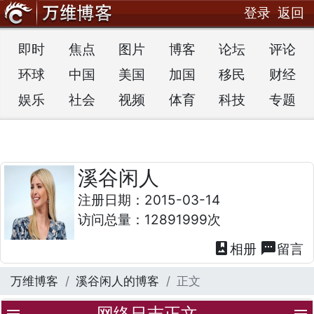
登录
返回
即时
焦点
图片
博客
论坛
评论
环球
中国
美国
加国
移民
财经
娱乐
社会
视频
体育
科技
专题
溪谷闲人
注册日期：2015-03-14
访问总量：12891999次
photo_album
textsms
相册
留言
万维博客
溪谷闲人的博客
正文
网络日志正文