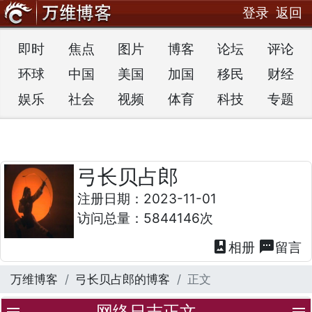
登录
返回
即时
焦点
图片
博客
论坛
评论
环球
中国
美国
加国
移民
财经
娱乐
社会
视频
体育
科技
专题
弓长贝占郎
注册日期：2023-11-01
访问总量：5844146次
photo_album
textsms
相册
留言
万维博客
弓长贝占郎的博客
正文
网络日志正文