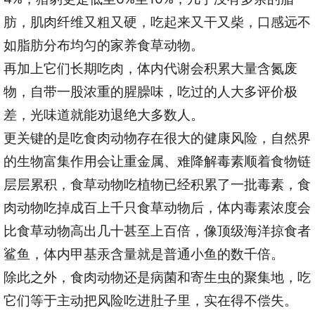
肪，肌肉纤维又粗又硬，吃起来又干又柴，口感远不
如脂肪分布均匀的家养食草动物。
再加上它们长期吃肉，体内代谢会积累大量含氮废
物，自带一股浓重的腥臊味，吃过的人大多评价极
差，光味道就能劝退绝大多数人。
更关键的是吃食肉动物存在很大的健康风险，自然界
的生物富集作用会让重金属、难降解毒素顺着食物链
层层累积，食草动物吃植物已经积累了一批毒素，食
肉动物吃掉成百上千只食草动物后，体内毒素浓度会
比食草动物高出几十甚至上百倍，像顶级海洋掠食者
鲨鱼，体内甲基汞含量就是普通小鱼的数千倍。
除此之外，食肉动物还是病菌和寄生虫的聚集地，吃
它们等于主动把风险吃进肚子里，实在得不偿失。