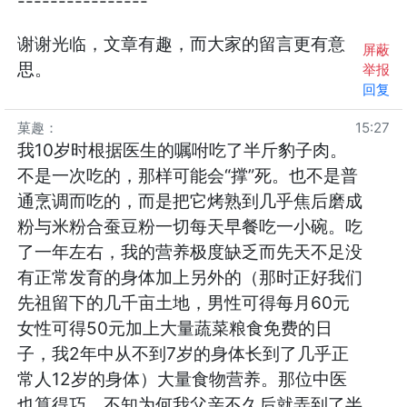
----------------
谢谢光临，文章有趣，而大家的留言更有意
屏蔽
思。
举报
回复
菓趣
：
15:27
我10岁时根据医生的嘱咐吃了半斤豹子肉。
不是一次吃的，那样可能会“撑”死。也不是普
通烹调而吃的，而是把它烤熟到几乎焦后磨成
粉与米粉合蚕豆粉一切每天早餐吃一小碗。吃
了一年左右，我的营养极度缺乏而先天不足没
有正常发育的身体加上另外的（那时正好我们
先祖留下的几千亩土地，男性可得每月60元
女性可得50元加上大量蔬菜粮食免费的日
子，我2年中从不到7岁的身体长到了几乎正
常人12岁的身体）大量食物营养。那位中医
也算得巧，不知为何我父亲不久后就弄到了半