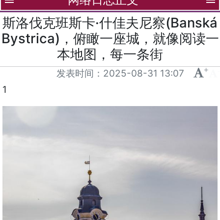
menu
menu
斯洛伐克班斯卡·什佳夫尼察(Banská
Bystrica)，俯瞰一座城，就像阅读一
本地图，每一条街
+
-
发表时间：
2025-08-31 13:07
1