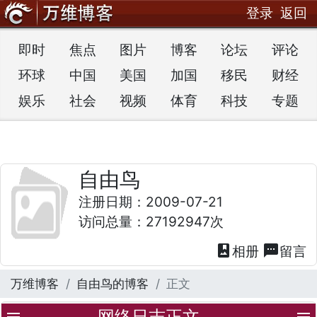
登录
返回
即时
焦点
图片
博客
论坛
评论
环球
中国
美国
加国
移民
财经
娱乐
社会
视频
体育
科技
专题
自由鸟
注册日期：2009-07-21
访问总量：27192947次
photo_album
textsms
相册
留言
万维博客
自由鸟的博客
正文
网络日志正文