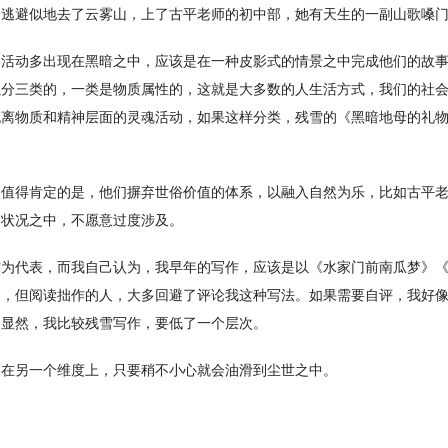
闪逃避似地去了云雾山，上了古平老师的初中部，她有天生的一副山歌嗓
，活动多出现在黑暗之中，应该是在一种皮影式的情景之中完成他们的故
以分三类的，一类是物质属性的，这就是大多数的人生活方式，我们的社
脱离物质和精神层面的灵魂活动，如果这样分类，残雪的《黑暗地母的礼
点值得肯定的是，他们摒弃世俗价值的体系，以融入自然为乐，比如古平
的状况之中，不愿意过度涉及。
作为代表，而我自己认为，我早年的写作，应该是以《水家门前南瓜梦》
出，但阅读拙作的人，大多回避了评论我这种写法。如果需要自评，我好
。显然，我比较残雪写作，要低了一个层次。
定在另一个维度上，只要稍不小心就会油滑到尘世之中。