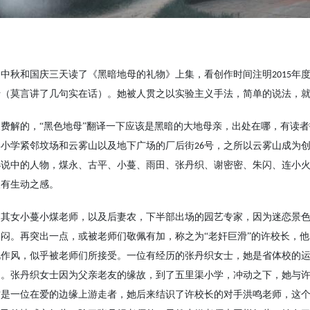
用中秋和国庆三天读了《黑暗地母的礼物》上集，看创作时间注明
年
2015
行（莫言讲了几句实在话）。她被人贯之以实验主义手法，简单的说法，
人费解的，
“黑色地母”翻译一下应该是黑暗的大地母亲，出处在哪，有读
渠小学紧邻坟场和云雾山以及地下广场的厂后街
号，之所以云雾山成为
26
小说中的人物，煤永、古平、小蔓、雨田、张丹织、谢密密、朱闪、连小
人有生动之感。
，其女小蔓小煤老师，以及后妻农，下半部出场的园艺专家，因为迷恋景
郁闷。再突出一点，或被老师们敬佩有加，称之为
“老奸巨滑”的许校长，
此作风，似乎被老师们所接受。一位有经历的张丹织女士，她是省体校的
了。张丹织女士因为父亲老友的缘故，到了五里渠小学，冲动之下，她与
这是一位在爱的边缘上游走者，她后来结识了许校长的对手洪鸣老师，这