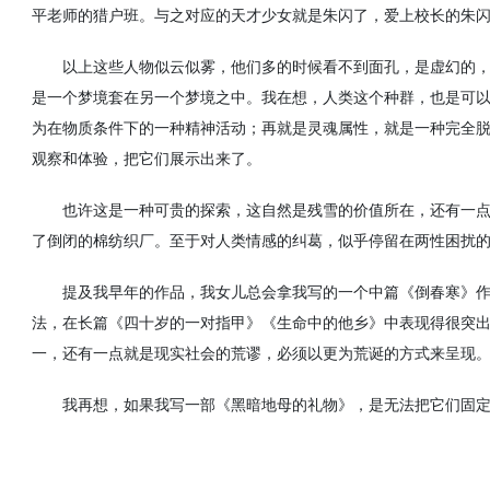
平老师的猎户班。与之对应的天才少女就是朱闪了，爱上校长的朱
以上这些人物似云似雾，他们多的时候看不到面孔，是虚幻的
是一个梦境套在另一个梦境之中。我在想，人类这个种群，也是可
为在物质条件下的一种精神活动；再就是灵魂属性，就是一种完全
观察和体验，把它们展示出来了。
也许这是一种可贵的探索，这自然是残雪的价值所在，还有一
了倒闭的棉纺织厂。至于对人类情感的纠葛，似乎停留在两性困扰
提及我早年的作品，我女儿总会拿我写的一个中篇《倒春寒》
法，在长篇《四十岁的一对指甲》《生命中的他乡》中表现得很突
一，还有一点就是现实社会的荒谬，必须以更为荒诞的方式来呈现
我再想，如果我写一部《黑暗地母的礼物》，是无法把它们固