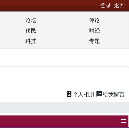
登录
返回
论坛
评论
移民
财经
科技
专题
photo_album
textsms
个人
相册
给我
留言
menu