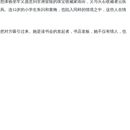
了想体验坐牢又愿意到非洲冒险的珠宝收藏家雨田，又与火石收藏者云医
上风。连
岁的小学生朱闪和黄梅，也陷入同样的情境之中，这些人在情
12
就把对方吸引过来。她是读书会的发起者，书店老板，她不仅有情人，也