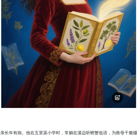
母亲长年有病。他在五里渠小学时，常躺在溪边听螃蟹低语，为救母干脆