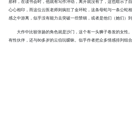
那样，在读书会时，他就有写作冲动，离开就没有了，这也暗示了
心心相印，而这位云医老师则疯狂了金环蛇，这条母蛇与一条公蛇
感之中游离，似乎没有能力去突破一些禁锢，或者是他们（她们）
大作中比较张扬的角色就是沙门，这个有一头狮子卷发的女性
有性伙伴，还与
多岁的云伯玩暧昧。似乎作者把众多情感排列组
80