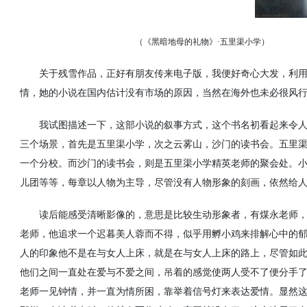
（《黑暗地母的礼物》
·五里渠小学）
关于残雪作品，正好有朋友传来电子版，我便好奇心大发，利
情，她的小说在国内估计没有市场的原因，当然在海外也未必很风
我试图描述一下，这部小说的叙事方式，这个书名初看起来令
三个场景，首先是五里渠小学，次之云雾山，沙门的读书会。五里
一个分校。而沙门的读书会，则是五里渠小学精英老师的聚会处。
儿团等等，每章以人物为主导，尽管没有人物形象的刻画，依然给
读后能感受清晰影像的，意思是比较生动形象者，有煤永老师
老师，他追求一个迟暮美人蓉而不得，似乎用孵小鸡来排解心中的
人的印象他不是在与女人上床，就是在与女人上床的路上，尽管如
他们之间一直处在爱与不爱之间，吊着的感觉使两人受不了便分手
老师一见钟情，并一直为情所困，靠举着信号灯来表达爱情。显然