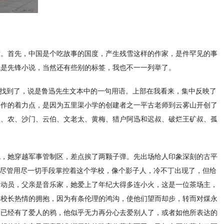
度。首先，中国是个吃故事的国度，产生残雪这样的作家，是件罕见的事
就是先锋小说，当然还有些别的标签，我也不一一列举了。
者找到了，说是鲁迅先生文本中的一句用语。上部在我看来，集中反映了
创作的着力点，是因为五里渠小学的创建者之一平古老师到云雾山开创了
火、农、沙门、云伯、文老太、黄梅、猎户阿迅和迟叔、破烂王矿叔、孤
色，她穿越军事管制区，差点挨了两颗子弹。先出场给人印象深刻的古平
他尽管用尽一切手段掌控着这个学校，像个影子人，冷不丁出现了，但给
运动员，父亲是音乐家，她爱上了年纪大得多连小火，这是一位茶场主，
许校长热情的拥抱，因为有条伦理的鸿沟，使他们望而却步，转而对煤永
个已经有了爱人的鸦，他似乎无力再分心去爱别人了，或者如他所表达的