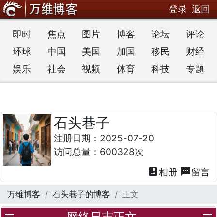
登录
返回
即时
焦点
图片
博客
论坛
评论
环球
中国
美国
加国
移民
财经
娱乐
社会
视频
体育
科技
专题
石头巷子
注册日期：2025-07-20
访问总量：600328次
photo_album
textsms
相册
留言
万维博客
石头巷子的博客
正文
网络日志正文