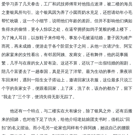
爱学习弄了几天拳击，工厂和武技师傅常对他指点迷津，被二楼的海员
之妻银凤所勾引。这个银凤因为养了小囡而奶水充足，还想请幼年小毛
帮忙吮吸，这一个小细节，说明他们年龄的差距。但并不影响他们俩如
鱼得水的偷情，更令人惊叹之处，在逼窄拥挤如鸽子笼般的楼上楼下，
为了掩人耳目，以放鞋子来作暗号。事发小毛被逼结婚，妻子因为难产
而死，再未成婚，便游走于各个阶层女子之间，从他一次请沪生、阿宝
的家宴来的女性看出，有邻居阿姨、发廊女，还有舞伴，他的花事频
繁，几乎与在座的女人皆有染。这还不算，还玩了一出假结婚的闹剧，
陪几个富婆去了一趟泰国，真是开足了洋荤。最为生动的事件，乘夜班
车回来时，遇到一陌生女子搭讪上，邀请回家汰衣服，这位最多只说三
个字的良家女子，便跟着回家，上了床，洗了衣，该办的都办了，留下
“我走了”三个字，便消失得无影无踪了。
他还有一个特点，与二楼实在大有缘分，除了银凤之外，还有后搬
来的招娣，也对他下足了功夫，给他介绍老姑娘团支书时，借机以
“回
扣”的名义揩油。而小毛另一处家也同样有个薛阿姨，她说自己的腰眼