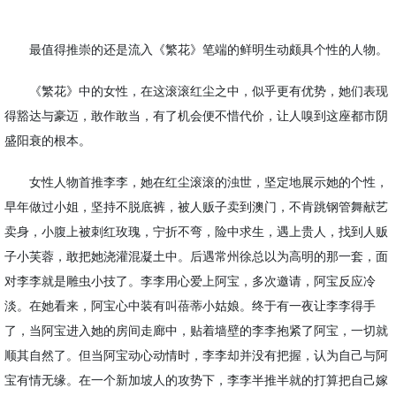
最值得推崇的还是流入《繁花》笔端的鲜明生动颇具个性的人物。
《繁花》中的女性，在这滚滚红尘之中，似乎更有优势，她们表现
得豁达与豪迈，敢作敢当，有了机会便不惜代价，让人嗅到这座都市阴
盛阳衰的根本。
女性人物首推李李，她在红尘滚滚的浊世，坚定地展示她的个性，
早年做过小姐，坚持不脱底裤，被人贩子卖到澳门，不肯跳钢管舞献艺
卖身，小腹上被刺红玫瑰，宁折不弯，险中求生，遇上贵人，找到人贩
子小芙蓉，敢把她浇灌混凝土中。后遇常州徐总以为高明的那一套，面
对李李就是雕虫小技了。李李用心爱上阿宝，多次邀请，阿宝反应冷
淡。在她看来，阿宝心中装有叫蓓蒂小姑娘。终于有一夜让李李得手
了，当阿宝进入她的房间走廊中，贴着墙壁的李李抱紧了阿宝，一切就
顺其自然了。但当阿宝动心动情时，李李却并没有把握，认为自己与阿
宝有情无缘。在一个新加坡人的攻势下，李李半推半就的打算把自己嫁