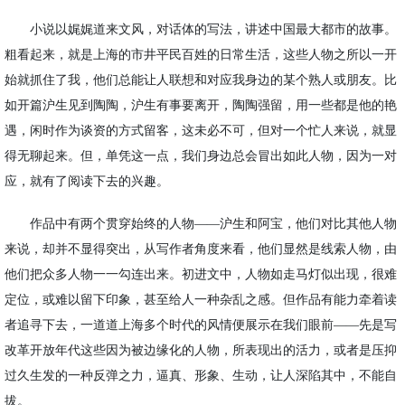
小说以娓娓道来文风，对话体的写法，讲述中国最大都市的故事。
粗看起来，就是上海的市井平民百姓的日常生活，这些人物之所以一开
始就抓住了我，他们总能让人联想和对应我身边的某个熟人或朋友。比
如开篇沪生见到陶陶，沪生有事要离开，陶陶强留，用一些都是他的艳
遇，闲时作为谈资的方式留客，这未必不可，但对一个忙人来说，就显
得无聊起来。但，单凭这一点，我们身边总会冒出如此人物，因为一对
应，就有了阅读下去的兴趣。
作品中有两个贯穿始终的人物
——沪生和阿宝，他们对比其他人物
来说，却并不显得突出，从写作者角度来看，他们显然是线索人物，由
他们把众多人物一一勾连出来。初进文中，人物如走马灯似出现，很难
定位，或难以留下印象，甚至给人一种杂乱之感。但作品有能力牵着读
者追寻下去，一道道上海多个时代的风情便展示在我们眼前——先是写
改革开放年代这些因为被边缘化的人物，所表现出的活力，或者是压抑
过久生发的一种反弹之力，逼真、形象、生动，让人深陷其中，不能自
拔。