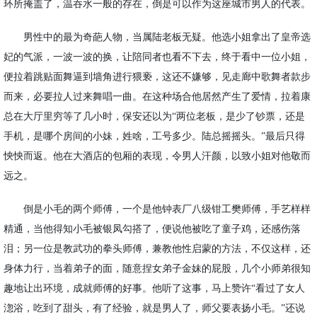
环所掩盖了，温吞水一般的存在，倒是可以作为这座城市男人的代表。
男性中的最为奇葩人物，当属陆老板无疑。他选小姐拿出了皇帝选
妃的气派，一波一波的换，让陪同者也看不下去，终于看中一位小姐，
便拉着跳贴面舞逼到墙角进行猥亵，这还不嫌够，见走廊中歌舞者款步
而来，必要拉人过来舞唱一曲。在这种场合他居然产生了爱情，拉着康
总在大厅里穷等了几小时，保安还以为
“两位老板，是少了钞票，还是
手机，是哪个房间的小妹，姓啥，工号多少。陆总摇摇头。”最后只得
怏怏而返。他在大酒店的包厢的表现，令男人汗颜，以致小姐对他敬而
远之。
倒是小毛的两个师傅，一个是他钟表厂八级钳工樊师傅，手艺样样
精通，当他得知小毛被银凤勾搭了，便说他被吃了童子鸡，还感伤落
泪；另一位是教武功的拳头师傅，兼教他性启蒙的方法，不仅这样，还
身体力行，当着弟子的面，随意捏女弟子金妹的屁股，几个小师弟很知
趣地让出环境，成就师傅的好事。他听了这事，马上赞许
“看过了女人
淴浴，吃到了甜头，有了经验，就是男人了，师父要表扬小毛。”还说