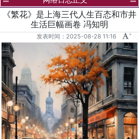
menu
menu
《繁花》是上海三代人生百态和市井
生活巨幅画卷 冯知明
+
-
发表时间：
2025-08-28 11:16