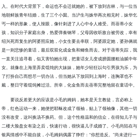
入。在时代大背景下，命运也不会迁就她的，被下放到吉林，与一位当
地朝鲜族青年结婚，生了三个小囡。当沪生与姝华再次相见时，妹华乞
丐一样的形象，使人辣眼，像针刺进了人心中令人难受。而蓓蒂小女
孩，知识分子家庭出身，热爱弹奏钢琴，父母因收听敌台被劳改，幸有
绍兴死而复生的阿婆照应她，小女生要去串联，阿婆跟定她，婆孙俩就
是一则悲惨的童话，最后双双化成金鱼和鲫鱼而去。对于蓓蒂失踪，我
一直关注追寻着，似又害怕她出现，把童话女儿变成膀圆腰粗油腻中年
女。就像在上海里弄卖馄饨的大妹妹，她年少轻狂以勾引男孩为乐，为
了打扮自己而想尽一切办法，但当她从下放回到上海时，连胸罩也不
戴，整日守着馄饨摊过活。所幸，化金鱼而去蓓蒂完整地留在童话中。
要说反差更大的应该是小毛的姆妈，她本是天主教徒，言必称上
帝，红色运动一来，她便把耶稣改成了领袖，贴上了领袖像，其他一切
没有改变，这叫换汤不换药。但，这个性格温和的信众，在得知儿子与
二楼大脸盘女有染之后，快速行动，很快逼儿子成婚了。小毛尚陷在与
银凤情感中不能自拔，小毛姆妈偶露了狰狞：
“你想造反。”尚未进行一