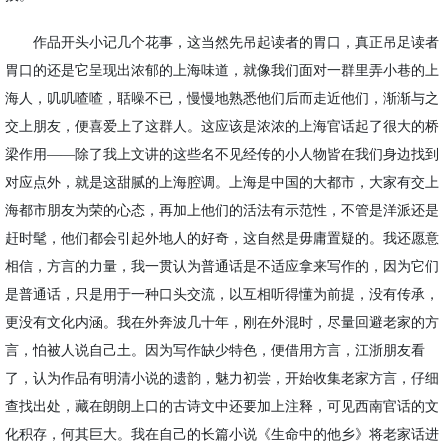
作品开头小记几个花事，这当然先吊起读者的胃口，真正吊足读者
胃口的还是它呈现出浓郁的上海味道，就像我们面对一群里弄小巷的上
海人，叽叽喳喳，聒噪不已，慢慢地熟悉他们后而走近他们，渐渐与之
交上朋友，便喜爱上了这群人。这应该是浓浓的上海官话起了很大的桥
梁作用
——除了我上文讲的这些名不见经传的小人物皆在我们身边找到
对应点外，就是这甜腻的上海腔调。上海是中国的大都市，大家有交上
海都市朋友为荣的心态，再加上他们的活法有示范性，不管是洋派还是
赶时髦，他们都会引起外地人的好奇，这自然是毋庸置疑的。我还愿意
相信，方言的力量，我一贯认为普通话是不适应拿来写作的，因为它们
是普通话，只是用于一种口头交流，以互相听得懂为前提，没有传承，
更没有文化内涵。我在外奔波几十年，刚在外混时，尽量回避老家的方
言，怕被人说自己土。因为写作缺少特色，便借用方言，江浙朋友看
了，认为作品有明清小说的遗韵，魅力初尝，开始收集老家方言，仔细
查找出处，藏在朗朗上口的古诗文中还要加上注释，可见西南官话的文
化积存，何其巨大。我在自己的长篇小说《生命中的他乡》将老家话进