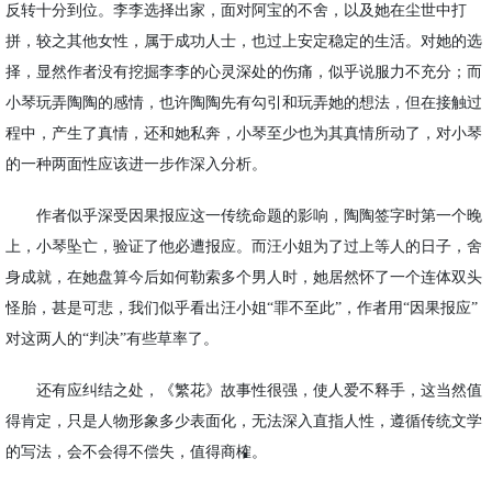
反转十分到位。李李选择出家，面对阿宝的不舍，以及她在尘世中打
拼，较之其他女性，属于成功人士，也过上安定稳定的生活。对她的选
择，显然作者没有挖掘李李的心灵深处的伤痛，似乎说服力不充分；而
小琴玩弄陶陶的感情，也许陶陶先有勾引和玩弄她的想法，但在接触过
程中，产生了真情，还和她私奔，小琴至少也为其真情所动了，对小琴
的一种两面性应该进一步作深入分析。
作者似乎深受因果报应这一传统命题的影响，陶陶签字时第一个晚
上，小琴坠亡，验证了他必遭报应。而汪小姐为了过上等人的日子，舍
身成就，在她盘算今后如何勒索多个男人时，她居然怀了一个连体双头
怪胎，甚是可悲，我们似乎看出汪小姐
“罪不至此”，作者用“因果报应”
对这两人的“判决”有些草率了。
还有应纠结之处，《繁花》故事性很强，使人爱不释手，这当然值
得肯定，只是人物形象多少表面化，无法深入直指人性，遵循传统文学
的写法，会不会得不偿失，值得商榷。