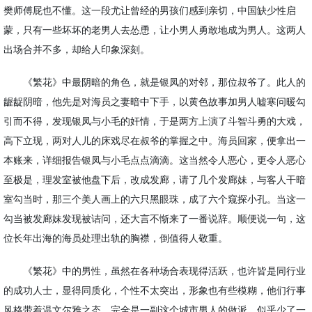
樊师傅屁也不懂。这一段尤让曾经的男孩们感到亲切，中国缺少性启
蒙，只有一些坏坏的老男人去怂恿，让小男人勇敢地成为男人。这两人
出场合并不多，却给人印象深刻。
《繁花》中最阴暗的角色，就是银凤的对邻，那位叔爷了。此人的
龌龊阴暗，他先是对海员之妻暗中下手，以黄色故事加男人嘘寒问暖勾
引而不得，发现银凤与小毛的奸情，于是两方上演了斗智斗勇的大戏，
高下立现，两对人儿的床戏尽在叔爷的掌握之中。海员回家，便拿出一
本账来，详细报告银凤与小毛点点滴滴。这当然令人恶心，更令人恶心
至极是，理发室被他盘下后，改成发廊，请了几个发廊妹，与客人干暗
室勾当时，那三个美人画上的六只黑眼珠，成了六个窥探小孔。当这一
勾当被发廊妹发现被诘问，还大言不惭来了一番说辞。顺便说一句，这
位长年出海的海员处理出轨的胸襟，倒值得人敬重。
《繁花》中的男性，虽然在各种场合表现得活跃，也许皆是同行业
的成功人士，显得同质化，个性不太突出，形象也有些模糊，他们行事
风格带着温文尔雅之态，完全是一副这个城市男人的做派，似乎少了一