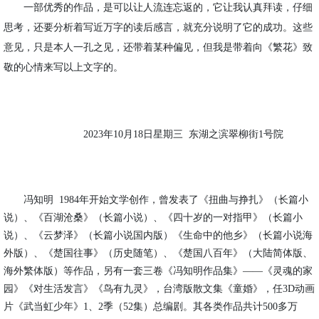
一部优秀的作品，是可以让人流连忘返的，它让我认真拜读，仔细
思考，还要分析着写近万字的读后感言，就充分说明了它的成功。这些
意见，只是本人一孔之见，还带着某种偏见，但我是带着向《繁花》致
敬的心情来写以上文字的。
2023年10月18日星期三 东湖之滨翠柳街1号院
冯知明
1984年开始文学创作，曾发表了《扭曲与挣扎》（长篇小
说）、《百湖沧桑》（长篇小说）、《四十岁的一对指甲》（长篇小
说）、《云梦泽》（长篇小说国内版）《生命中的他乡》（长篇小说海
外版）、《楚国往事》（历史随笔）、《楚国八百年》（大陆简体版、
海外繁体版）等作品，另有一套三卷《冯知明作品集》——《灵魂的家
园》《对生活发言》《鸟有九灵》，台湾版散文集《童婚》，任3D动画
片《武当虹少年》1、2季（52集）总编剧。其各类作品共计500多万