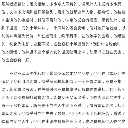
居然退还钥匙，屡次拒绝，多少令人不解的，说明此人未必有多少品
位，文中多次讲到银样躐枪头，看来他就是这等人物。很奇怪，他拉着
沪生讲他的艳遇时，我便不看好他，认定他必会有报应。果真如此，遇
到了温柔一刀的小琴妹妹，一个偶然的酒会卖惨，便对她开始着迷，以
与芳妹离婚为代价一阵狂追而来，终于得手。在他签字的当晚，他经营
的一切化为泡影，这且不说，当警察把小琴遗留的
“记账本”交给他时，
他才醒悟，他掉进了这个贩衣女的温柔陷阱之中，如果浦江就在旁边，
他当会纵身一跃。
不能不谈谈沪生和阿宝这两位亲如弟兄的朋友，他们在《繁花》中
做足了穿针引线之事，似乎命运极其相似，一个不曾结婚，不是不想
结，其实事出有因，在关键时候不是机缘没到就是临阵退却。阿宝甚至
经历了两次被棒打鸳鸯之痛，皆是女子父亲出手，而作为律师的沪生，
有一个涉外婚姻，听凭妻子与洋人生囡而不过问，虽有婚姻之名，却无
婚姻之实，他似乎对异性失去了兴趣。他们俩经历了各种场合，看透了
饮食男女的人生，他们在小说中形象并不突出，也许是被其他人物的光