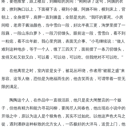
疼，要他推拿，跟上楼后，到幽暗的房间：“刚刚讲了这句，阿姨的衣
裳，撩到胸口以上，下面褪下去，褪到小腿。阿姨不响，横到床上，背
朝上，全身摆平，肩胛一直到膝盖，全部是光的。“我吓的要死。小房
间暗，老席子酱油颜色，当中雪白一段，好比半夜三更，淘箩里摆了一
段藕，一段山东白萝卜，一段刀切馒头。眼前这一段，雪雪白，看不到
一粒痣，看不出年龄。我心里穷跳，表面无介事。”小毛继续说：“做人
难到这种地步，等于一个人，饿了三四天了，面前摆了一条刀切馒头，
发得又松又软又白，可以看，可以动，可以吃。但我绝对不可以吃。”
在他离世之时，室内皆是女子，被花丛环绕，作者用
“
裙屐之盛
”来
形容。这等人物，恐怕是为艳福而生的，他含笑而去，可谓带着一世无
限的满足。
陶陶这个人，在作品中一直很活跃，他只是卖大闸蟹店的一个贩
子，但他有精力和能力寻花问柳，要阅尽人间春色，他出现在小说中的
开场之中，原以为这人是个狠角色，其实不过如此。以他这声色犬马之
徒，遇到潘静这种标致的北方女人，一匹极好的大洋马，送货上门，他