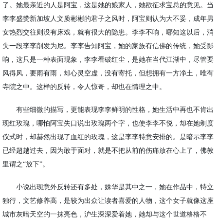
了。她最亲近的人是阿宝，这是她的娘家人，她欲征求宝总的意见。当
李李盛赞新加坡人文质彬彬的君子之风时，阿宝则认为大不妥，成年男
女热烈交往则没有床戏，就有很大的隐患。李李不响，哪知这以后，消
失一段李李削发为尼。李李告知阿宝，她的家族有信佛的传统，她受影
响，这只是一种表面现象，李李看破红尘，是她在当代江湖中，尽管要
风得风，要雨有雨，却心灵空虚，没有寄托，但想拥有一方净土，唯有
寺院之中。这样的反转，令人惊奇，却也在情理之中。
有些细微的描写，更能表现李李鲜明的性格，她生活中再也不肯出
现红玫瑰，哪怕阿宝失口说出玫瑰两个字，也使李李不悦，却在她剃度
仪式时，却赫然出现了血红的玫瑰，这是李李特意安排的。是暗示李李
已经超越过去，因为敢于面对，就是不把从前的伤痛放在心上了，佛教
里谓之
“放下”。
小说出现意外反转还有多处，姝华是其中之一，她在作品中，特立
独行，文艺修养高，是较为出众让读者喜爱的人物，这个女子就像这座
城市灰暗天空的一抹亮色，沪生深深爱着她，她却与这个世道格格不