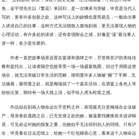
免，金宇澄先生以《繁花》来回归，是一次继承与突破，毕竟是当代人
写的，更有许多创新之处。这种写法上的缺憾也显而易见，一般由当事
人讲述自己的往事，这种方式无法细致入微地刻画，更无法展现人物的
心理活动，有许多处的讲述，还有牵强附会之感，好像是“逼”着当事人
讲一样，多少是生硬的。
作者一直把故事场景设置在宴请和酒肆之中，尽管将苏沪的美味佳
肴和盘托出，让读者隔空也能享受一场一场盛宴氛围，但过于局限这类
场合，就无法突破日常生活的范畴，很明显许多人物被
“捆”了手脚，无
法施展，最明显之处，就是梅瑞搞了一个嘉宾活动，在酒宴上各色人等
纷纷出笼，期待有一场大戏上演，似乎给人虎头蛇尾之感。
作品似在刻画人物命运出乎意料之外，表现最充分是梅瑞在企业破
产，母亲卷款逃跑之后，已无安身之处的她，被逼要找瘫痪前夫追诉蜗
居，可见命运对她的报复之重，但她似乎无法得到别人的同情。只有沪
生，毕竟看在过去恋情上，给她一个红包聊表心意，看来这个人物命运