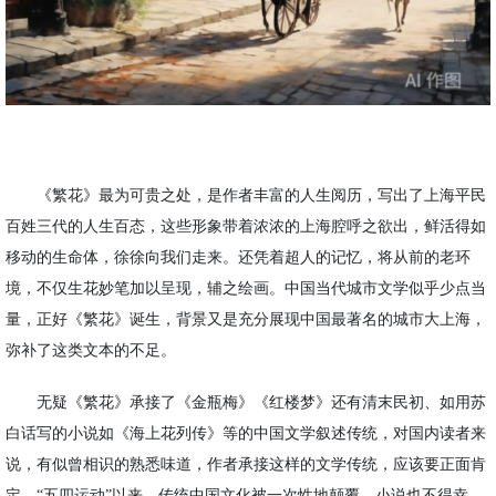
《繁花》最为可贵之处，是作者丰富的人生阅历，写出了上海平民
百姓三代的人生百态，这些形象带着浓浓的上海腔呼之欲出，鲜活得如
移动的生命体，徐徐向我们走来。还凭着超人的记忆，将从前的老环
境，不仅生花妙笔加以呈现，辅之绘画。中国当代城市文学似乎少点当
量，正好《繁花》诞生，背景又是充分展现中国最著名的城市大上海，
弥补了这类文本的不足。
无疑《繁花》承接了《金瓶梅》《红楼梦》还有清末民初、如用苏
白话写的小说如《海上花列传》等的中国文学叙述传统，对国内读者来
说，有似曾相识的熟悉味道，作者承接这样的文学传统，应该要正面肯
定。
“五四运动”以来，传统中国文化被一次性地颠覆，小说也不得幸