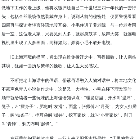
做地下工作的老上级，他将收缴归还自己二十世纪三四十年代的一套行
头，包括金丝眼镜依然装戴在身上，说到从前的秘密处，便要警惕看看
四周再与探访者轻言轻语地咬耳朵。小毛住进了养老院，与一位老者同
居一室，这位老人家，只要见到人多，就起身鼓掌，放声大笑，就连电
视机里出现了人多画面，同样如此，弄得小毛不敢开电视。
旧上海环境的描写，皆出现在推倒拆迁之中，写得细致，让人亲临
其境，犹如一曲历尽繁华的挽歌，让人生大发感叹。
不断把老上海话中的俚语、俗谚俗语融入人物对话中，将本地文化
不露声色带入小说创作之中，这是又一大特性。小毛在楼下理发室时，
顺带就给读者一些玩味的上海俚语知识点：
“
理发店里，开水叫
‘
温津
’
，
凳子，叫
‘
摆身子
’
，肥皂叫
‘
发滑
’
，面盆，张师傅叫
‘
月亮
’
，为女人打辫
子，叫
‘
抽条子
’
，挖耳朵叫
‘
扳井
’
，挖耳家伙，就叫
‘
小青家伙
’
，剃刀
叫
‘
青锋
’
，剃刀布叫
‘
起锋
’
。
”
在蓓蒂的钢琴被收走后，一行人去了旧货市场寻找，
“
店里的营业