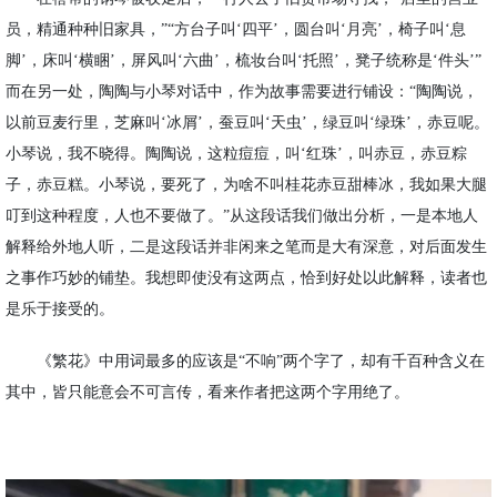
员，精通种种旧家具，
”“
方台子叫
‘
四平
’
，圆台叫
‘
月亮
’
，椅子叫
‘
息
脚
’
，床叫
‘
横睏
’
，屏风叫
‘
六曲
’
，梳妆台叫
‘
托照
’
，凳子统称是
‘
件头
’”
而在另一处，陶陶与小琴对话中，作为故事需要进行铺设：“陶陶说，
以前豆麦行里，芝麻叫‘冰屑’，蚕豆叫‘天虫’，绿豆叫‘绿珠’，赤豆呢。
小琴说，我不晓得。陶陶说，这粒痘痘，叫‘红珠’，叫赤豆，赤豆粽
子，赤豆糕。小琴说，要死了，为啥不叫桂花赤豆甜棒冰，我如果大腿
叮到这种程度，人也不要做了。”从这段话我们做出分析，一是本地人
解释给外地人听，二是这段话并非闲来之笔而是大有深意，对后面发生
之事作巧妙的铺垫。我想即使没有这两点，恰到好处以此解释，读者也
是乐于接受的。
《繁花》中用词最多的应该是
“不响”两个字了，却有千百种含义在
其中，皆只能意会不可言传，看来作者把这两个字用绝了。