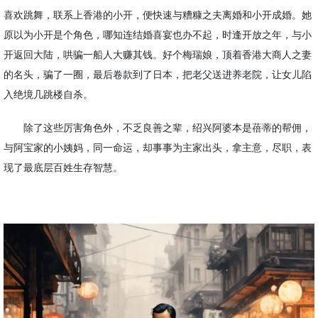
喜欢跳舞，联系上香港的小开，便快速与糟糠之夫离婚和小开成婚。她
原以为小开是个角色，哪知连结婚喜宴也办不起，时逢开放之年，与小
开返回大陆，哄骗一船人大赚其钱。好个梅瑞娘，顶着香港大商人之妻
的名头，骗了一圈，最后卷款到了日本，把老父送进养老院，让女儿陷
入绝境几跳楼自杀。
除了这些厉害角色外，不乏良善之辈，绍兴阿婆本是蓓蒂的帮佣，
与阿宝家的小姨妈，同一命运，却事事为主家出头，拿主意，尽职，表
现了最底层百姓生存智慧。