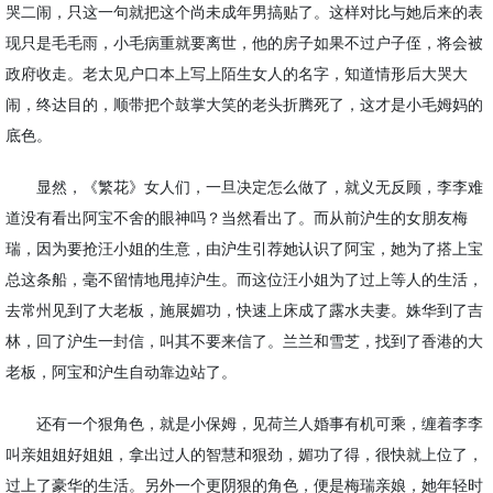
哭二闹，只这一句就把这个尚未成年男搞贴了。这样对比与她后来的表
现只是毛毛雨，小毛病重就要离世，他的房子如果不过户子侄，将会被
政府收走。老太见户口本上写上陌生女人的名字，知道情形后大哭大
闹，终达目的，顺带把个鼓掌大笑的老头折腾死了，这才是小毛姆妈的
底色。
显然，《繁花》女人们，一旦决定怎么做了，就义无反顾，李李难
道没有看出阿宝不舍的眼神吗？当然看出了。而从前沪生的女朋友梅
瑞，因为要抢汪小姐的生意，由沪生引荐她认识了阿宝，她为了搭上宝
总这条船，毫不留情地甩掉沪生。而这位汪小姐为了过上等人的生活，
去常州见到了大老板，施展媚功，快速上床成了露水夫妻。姝华到了吉
林，回了沪生一封信，叫其不要来信了。兰兰和雪芝，找到了香港的大
老板，阿宝和沪生自动靠边站了。
还有一个狠角色，就是小保姆，见荷兰人婚事有机可乘，缠着李李
叫亲姐姐好姐姐，拿出过人的智慧和狠劲，媚功了得，很快就上位了，
过上了豪华的生活。另外一个更阴狠的角色，便是梅瑞亲娘，她年轻时