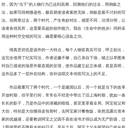
控，因为
“当下”的人物行为已达到高潮，回溯他们的过去，用倒叙之
法，如果写得稍微逊色，极容易使读者索然无味，倒叙是最不讨好的写
法。但两章过去，两个时代，产生奇妙对比，感受不同，泾渭分明，让
读者各得其所，这需要高超的创作能力。我在《生命中的他乡》同样采
用这种时空交错的写法，确需要呕心沥血之功。
情真意切也是该作的一大特点，每个人物皆真实可信，呼之欲出，
这完全借用了纪实写法，作者还嫌不够，自己亲自下场，辅之以草图来
对自己描述的场景作最直观的呈现，使作品建立起立体感，甚是高明，
这作品多了一层外在结构，弥补说唱文本传统写法上的不足。
作品着重写了两个时代，一个是建国以后，另一个就是当下的改革
开放时期，但字里行间，常常在不经意中带出了旧上海时期，犹如一条
长长的影子，乃是作品中的潜藏的暗线，甚至笼罩着全局。阿宝祖父和
大伯，特别是大伯饿得皮包骨时，去阿宝家讨餐饱饭，依然流露出资本
家的优越感，还要教训阿宝之父因不喜欢读书才得以成为无产阶级，过
上即使受贬不降薪水的好日子。平反之后，阿宝之父去探望自己的从前