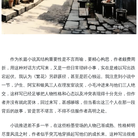
作为长篇小说其结构重要性是不言而喻，要精心构思，作者颇费周
折，用这种对话方式写来，又是一些日常琐碎小事，实在是难以写出跌
宕起伏。我认为《繁花》另辟蹊径，甚至是匠心独运。我注意到小说中
一节，沪生、阿宝和银凤三人在理发室说笑，小毛冲进来与他们三人绝
交，这样写已经足够把人物性格和心态以及冲突表现得十分充分，但作
者并没有就此罢休，回过来写，甚感哆嗦，但当看出这三个人在那一段
背后的故事，皆是苦不堪言，不得不信服作者高明之处。
小说推进差不多一半，在这些粉墨登场的人物已渐成熟、性格鲜明
尽显风流之时，作者似乎突兀地穿插起写他们的成长来。这种写法很难