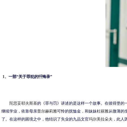
1、
一部
“关于罪犯的忏悔录”
陀思妥耶夫斯基
的《罪与罚》讲述的是这样一个故事。
在彼得堡的
继续学业，依靠母亲
普尔赫莉雅
可怜的抚恤金
，
和妹妹
杜
丽
雅
从微薄的
了
。在这样的困境
之
中，他
结识了
失业的
九品文官
玛尔美拉朵夫
，
此人