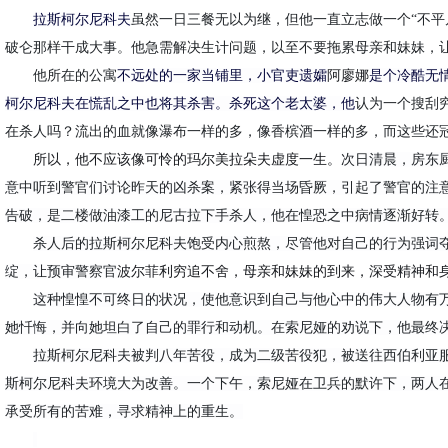
拉斯柯尔尼科夫
虽然一日三餐无以为继，但他一直立志做一个
“不平
破仑那样干成大事。他急需解决生计问题，以至不要拖累母亲和妹妹，
他所在的公寓
不远处的一家当铺里，
小官吏遗孀
阿
廖
娜
是个冷酷无
柯尔尼科夫在慌乱之中也将其杀害。
杀死这个老太婆，他
认为一个搜刮
在杀人吗？流出的血就像瀑布一样的多，像香槟酒一样的多，而这些还
所以，他不应该像可怜的
玛尔美拉朵夫
虚度一生。
次日清晨，
房东
意中听到警官们讨论昨
天
的凶杀案，紧张得当场昏厥，引起了警官的注
告破，是二楼做油漆工的尼古拉下手杀人，他在惶恐之中
病情逐渐好转
杀人后的拉斯柯尔尼科夫
饱受
内心煎熬，
尽管他对自己的行为强词
绽，让预审警察官
波尔菲利
穷追不舍，母亲和妹妹的到来，深受精神和
这种惶惶不可终日的状况，使
他意识到自己
与他心中的伟大人物有
她忏悔，并
向她坦白了自己的罪行和动机。在索尼娅的劝说下，他最终
拉斯柯尔尼科夫被判八年苦役，
成为二级苦役犯，
被送往西伯利亚
斯柯尔尼科夫
环境大为改善。
一个
下午
，
索尼娅在卫兵的默许下，
两人
承受所有的苦难，寻求精神上的重生。