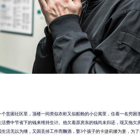
一个贫困社区
里
，
顶
楼一间
类似衣柜又似船舱的
小公寓里，住着一名穷困
生活费中
节
省下的钱来维持生计。他
欠着原房东的钱尚未归还，现又
拖欠
因生活无以为继，
又因丢掉工作而酗酒，娶
3个孩子的
卡捷莉娜
为妻，为了