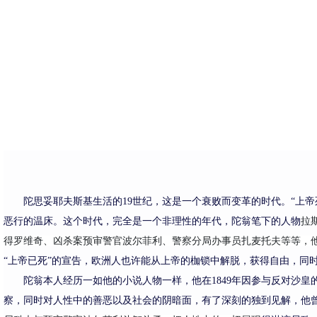
陀思妥耶夫斯基生活的
19世纪
，这是一个衰败而变革的时代
。
“上
恶行的温床。
这个时代，完全是一个
非理性的年代，
陀翁笔下的人物
拉
得罗维奇
、凶杀案预审警官
波尔菲利
、
警察分局办事员扎麦托夫
等等，
“上帝已死”的宣告，
欧洲
人
也许能
从上帝的枷锁中解脱，
获得
自由，同
陀
翁本人经历一如他的小说人物一样，他在
1849年因参与反
对
沙皇
察，
同时
对人性中的善恶
以及社会的阴暗面，有了
深刻的独到见解，他