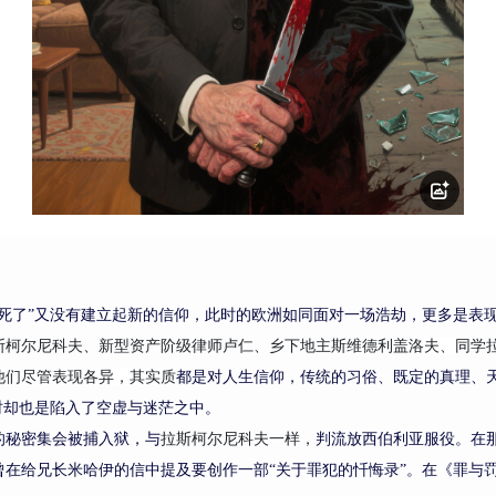
帝死了”又没有建立起新的信仰，此时的欧洲
如同
面对
一场浩劫，
更多是
表
斯柯尔尼科夫
、新型资产阶级律师卢仁、乡下地主
斯维德利盖洛夫
、
同学
他们尽管表现各异，其实质
都是
对
人生信仰，传统的习俗、
既定的真理、
时
却也是
陷入了空虚与迷茫之中。
的秘密集会被捕入狱，
与
拉斯柯尔尼科夫
一样，
判流放西伯利亚服役。在
曾在给兄长米哈伊的信中提
及要
创作一部
“关于罪犯的忏悔录”
。在《罪与