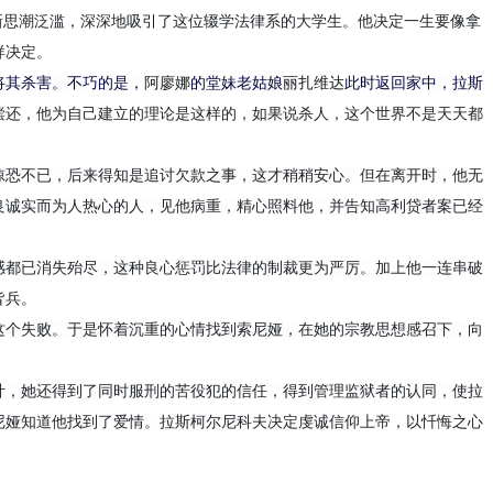
新思潮泛滥，深深地吸引了这位辍学法律系的大学生。他决定一生要像拿
样决定。
将
其
杀害。不巧的是，
阿
廖
娜
的
堂
妹
老姑娘
丽扎维达
此时返回家中，拉斯
偿还，他为自己建立的理论是这样的，如果说杀人，这个世界不是天天都
惊恐不已，后来得知是追讨欠款之事，这才稍稍安心。但在离开时，他无
良诚实而为人热心的人，见他病重，精心照料他，并告知高利贷者案已经
感都已消失殆尽，这种良心惩罚比法律的制裁更为严厉。
加上他一连串破
皆兵。
这个
失败
。
于是怀着沉重的心情找到索尼娅，在她的宗教思想感召下，
向
计，她还得到了同时服刑的苦役犯的信任，得到管理监狱者的认同，使
拉
尼娅知道他找到了爱情。
拉斯柯尔尼科夫决定虔诚信仰上帝，以忏悔之心