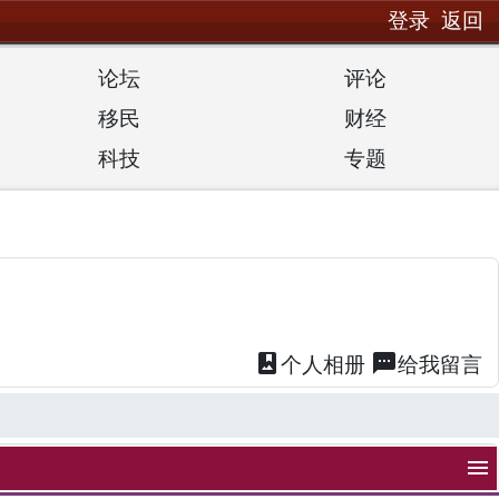
登录
返回
论坛
评论
移民
财经
科技
专题
photo_album
textsms
个人
相册
给我
留言
menu