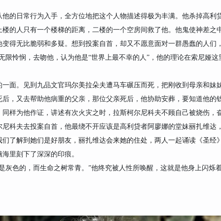
。
从他的日常行为入手，全方位地把这个人物描述得极为丰满。他杀掉高利
上楼的人只有一个楼梯的距离，二楼的一个空房间救了他。他鬼使神差之
他变得无比脆弱和多疑。想到投案自首，却又不愿意面对一群愚蠢的人们
无限怜悯，去吻他，认为他是“世界上最不幸的人”，他的理论在索尼娅
的一面。见到九品文官
玛尔美拉朵夫
遭马车碾压而死，把刚收到母亲和妹
死后，又去帮助他病重的父亲，那位父亲死后，他协助安葬，要知道他的
，同样为他作证，讲述有次火灾之时，
拉斯柯尔尼科夫
不顾自己被烧伤，
尔尼科夫
去投案自首，他最绕不开应该是高利贷者阿廖娜的堂妹
丽扎维达
我们了解到她们是好朋友，
丽扎维达
会来她的住处，两人一起诵读《圣经
脑海里刻下了深深的印痕。
论是灰色的，而生命之树常青。”他终究被人性所唤醒，这就是他身上闪烁