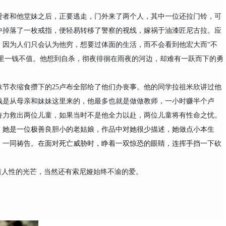
贷者和他堂妹之后，正要逃走，门外来了两个人，其中一位还拉门铃，可
中掉落了一枚戒指，便轻易转移了警察的视线，嫁祸于油漆匠尼古拉。应
，因为人们只会认为他穷，想要过体面的生活，而不会看到他宏大而
“不
这里一钱不值。他想到自杀，彻夜徘徊在雨夜的河边，却难有一跃而下的勇
妹节衣缩食攒下的
25卢布全部给了他们办丧事。他的同学拉祖米欣讲过他
钱是从母亲和妹妹这里来的，他最多也就是做做教师，一小时赚半个卢
奋力救出两位儿童，如果当时不是他全力以赴，两位儿童将有性命之忧。
，她是一位极善良胆小的老姑娘，作品中对她很少描述，她做点小本生
》一同祷告。在面对死亡威胁时，睁着一双惊恐的眼睛，连挥手挡一下砍
着人性的光芒，当然还有索尼娅始终不渝的爱。