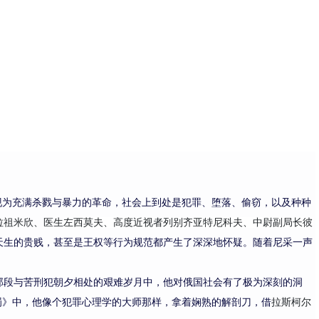
现为充满杀戮与暴力的革命，
社会上到处是
犯罪、堕落、偷窃
，以及
种种
拉祖米欣、医生
左
西莫夫
、高度近视者
列别齐亚特尼科夫
、中尉副局长
彼
天生的贵贱
，甚至是
王权
等行为规范
都产生了深深
地
怀疑。随着
尼采一声
那段
与苦刑
犯
朝夕相处
的艰难岁月中，他对俄国社会
有了
极为深刻的洞
罚》中，他像个犯罪心理学的大师那样，拿着娴熟的解剖刀，借
拉斯柯尔