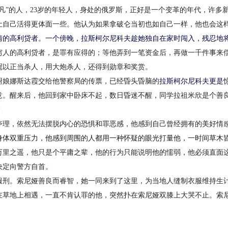
凡”的人，
23岁的年轻人，
身处的俄罗斯，正好是一个变革的年代，许多
让自己活得更体面一些。他认为如果拿破仑当初也如自己一样，他也会这
情的高利贷者。一个
傍晚
，拉斯柯尔尼科夫趁她独自在家时闯入，残忍地
穷人的高利贷者，是罪有应得的；等他弄到一笔资金后，再做一千件事来
冠以正当杀人，用大炮杀人，还得到勋章和奖赏。
厨娘
娜斯达霞
交给他
警察局的传票，
已经昏头昏脑的
拉斯柯尔尼科夫
更是
意。醒来后，他回到家中卧床不起，数日昏迷不醒，
同学拉祖米欣是个善
。
夺理，依然
无法摆脱内心的恐惧和罪恶感，他感到自己曾经拥有的美好情
身体双重压力，他感到周围的人都用一种怀疑的眼光打量他，一时间草木
万里之遥，他只是个平庸之辈，他的行为只能说明他的懦弱，他必须直面
决定向警方自首。
服刑。索尼娅
善良而睿智，她一同
来到了这里
，为当地人缝制衣服维持生
在草地上
相遇，
一直不肯认罪的他，突然扑在索尼娅双膝上大哭不止。索