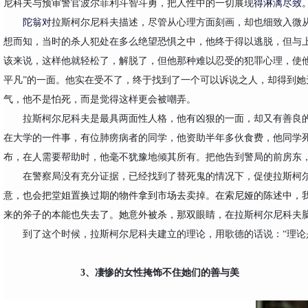
尼科夫
与
预审警官
波尔菲利
斗智斗勇，把人性中的一切展现
得淋漓尽致
陀翁对
拉斯柯尔尼科夫
描述，尽管从心理方面刻画，却也细致入微
想而知，当时的杀人犯处在多么绝望恐惧之中，他终于得以逃脱，但与
该来说，这样他就轻松了，解脱了，但他那种难以忍受的犯罪心理，使
平凡”的一面。他实在受不了，终于找到了一个可以诉说之人，却得到她
气，他不是怕死，而是觉得这样更会被嘲弄。
拉斯柯尔尼科夫
是最具两面性人格，他有凶狠的一面，却又有善良
在大学的一件事，有位肺痨病者的同学，他资助半年多伙食费，他同学
布，在人需要帮助时，他毫不犹豫地倾其所有。把他告到警局的前房东
在警察局没有充分证据，已经找到了替死鬼的情况下，促使
拉斯柯
意，也会把堂姐置换过期的物件拿到市场去卖掉。在索尼娅的陈述中，
来的斧子的本能也失去了。她意外被杀，那双眼睛，在
拉斯柯尔尼科夫
到了这个时候，
拉斯柯尔尼科夫
建立的理论，用歌德的话说：
“理
3、凄惨的女性掩饰不住她们的善与美