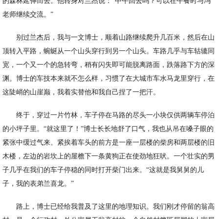
的森林延伸而去。他转身对兰杰说：“中午回去吗？可以在午餐时与冯
老师继续交流。”
别过兰杰后，我与一文博士，顺着山路继续爬升几百米，然后在山
顶转入平路，蜿蜒从一个山头穿行到另一个山头。车路几乎与车轱辘同
宽，一个又一个的急转弯，稍有闪失即可能脱离路面，跌落路下方的深
渊。博士的车技本来就不怎么样，习惯了在大城市车水马龙里穿行，在
这陡峭的山崖巅，我着实替他和我自己捏了一把汗。
终于，穿过一片竹林，车子停在马路的尽头一小块仅供两辆车停泊
的小坪子里。
“就这里了！”博士长长地舒了口气，我也从吊在嗓子眼的
紧张中缓过气来。紧挨着车头的前方是一座一层楼的柴房和两层楼的旧
木楼，左边的岩坎上的屋檐下一条黄狗正在使劲地狂吠。一个壮实的男
子几乎在我们的车子停稳的同时打开柴门出来。“这就是我舅舅的儿
子，我的表弟兰喜龙。”
路上，博士已经给我普及了这里的地理知识。我们刚才停留的
翁高