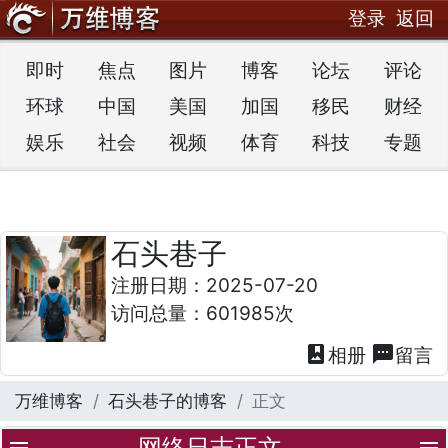
登录
返回
即时
焦点
图片
博客
论坛
评论
环球
中国
美国
加国
移民
财经
娱乐
社会
视频
体育
科技
专题
石头巷子
注册日期：2025-07-20
访问总量：601985次
photo_album
textsms
相册
留言
万维博客
石头巷子的博客
正文
网络日志正文