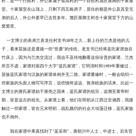
村
，
是
一个
行政村，
外公家属于翁高村的一个自然村
篾匠屋脚
的
十家屋
堂。
十家屋堂在山顶上，只剩下四五栋房子，居住的都是外公及其堂兄
弟的后人，外公外婆早已去世多年。篾匠屋脚主村在十家屋堂下方的山
窝窝里。
一文
博士的表弟兰喜龙任村支书
年之久，新上任的兰杰是他的儿
38
子，看来苗族还是遵循一些“世袭”的传统。老支书已经将蓝氏家谱放在
竹床上，因为与兰杰交流过，我迫不及待地翻看这份珍贵的家谱。兰杰
所言不虚，家谱封面四个大字“蓝氏家谱”，它
明清
时和
年重修过，
1989
苗族蓝氏家谱与汉族的家谱体例并无二致。家谱重修时，一般会组织一
些家族的头面人物写写序言，说些慎终追远、敦亲睦族的话来。比起一
文博士的唐氏家谱始于唐尧之国来，蓝氏家谱的祖宗，追溯至黄帝时
期，皆是远古的祖先。从家谱上看，他们在明初从江西迁至湘西，我接
触过一些家谱，皆在元末明初，战乱
频仍
的社会大动荡迁移，蓝氏家族
也不例外。
我在家谱中果真找到了
“蓝采和”，唐朝川中人士，中进士，后失官