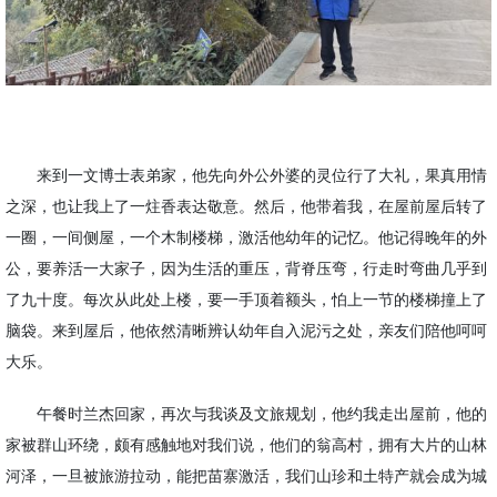
来到一文博士表弟家，他先向外公外婆的灵位行了大礼，果真用情
之深，也让我上了一炷香表达敬意。然后，他带着我，在屋前屋后转了
一圈，一间侧屋，一个木制楼梯，激活他幼年的记忆。他记得晚年的外
公，要养活一大家子，因为生活的重压，背脊压弯，行走时弯曲几乎到
了九十度。每次从此处上楼，要一手顶着额头，怕上一节的楼梯撞上了
脑袋。来到屋后，他依然清晰辨认幼年自入泥污之处，亲友们陪他呵呵
大乐。
午餐时兰杰回家，再次与我谈及文旅规划，他约我走出屋前，他的
家被群山环绕，颇有感触地对我们说，他们的翁高村，拥有大片的山林
河泽
，一旦被旅游拉动，能把苗寨激活，我们山珍和土特产就会成为城