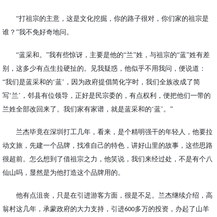
“打祖宗的主意，这是文化挖掘，你的路子很对，你们家的祖宗是
谁？”我不免好奇地问。
“蓝采和。”我有些惊讶，主要是他的“兰”姓，与祖宗的“蓝”姓有差
别，这多少有点生拉硬扯的。见我疑惑，他似乎不用我问，便说道：
“我们是蓝采和的‘蓝’，因为政府提倡简化字时，我们全族改成了简
写‘兰’，邻县有位领导，正好是民宗委的，有点权利，便把他们一带的
兰姓全部改回来了。我们家有家谱，就是蓝采和的‘蓝’。”
兰杰毕竟在深圳打工几年，看来，是个精明强干的年轻人，他要拉
动文旅，先建一个品牌，找准自己的特色，讲好山里的故事，这些思路
很超前。怎么想到了借祖宗之力，他笑说，我们来经过处，不是有个八
仙山吗，显然是为他打造这个品牌用的。
他有点沮丧，只是在引进游客方面，很是不足。兰杰继续介绍，高
翁村这几年，承蒙政府的大力支持，引进
多万的投资，办起了山羊
600