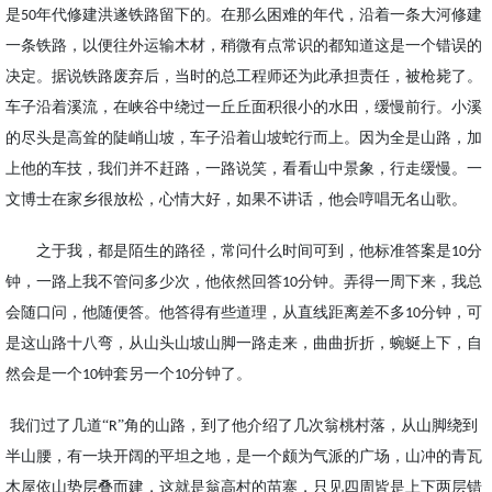
是
年代
修建洪遂铁路留下的。在那么困难的年代，沿着一条大河修建
50
一条铁路，以便往外运输木材，稍微有点常识的都知道这是一个错误的
决定。据说铁路废弃后，当时的总工程师还为此承担责任，被枪毙了。
车子沿着溪流，在峡谷中绕过一丘丘面积很小的水田，缓慢前行。小溪
的尽头是高耸的陡峭山坡，车子沿着山坡蛇行而上。因为全是山路，加
上他的车技，我们并不赶路，一路说笑，看看山中景象，行走缓慢。一
文博士在家乡很放松，心情大好，如果不讲话，他会哼唱无名山歌。
之于我，都是陌生的路径，常问什么时间可到，他标准答案是
分
10
钟，一路上我不管问多少次，他依然回答
分钟。弄得一周下来，我总
10
会随口问，他随便答。他答
得有些
道理，从直线距离差不多
分钟，可
10
是这山路十八弯，从山头山坡山脚一路走来，曲曲折折，蜿蜒上下，自
然会是一个
钟套另一个
分钟了。
10
10
我们过了几道“
”角的山路，到了他介绍了几次翁桃村落，从山脚绕到
R
半山腰，有一块开阔的平坦之地，是一个颇为气派的广场，山冲的青瓦
木屋依山势层叠而建，这就是翁高村的苗寨，只见四周皆是上下两层错