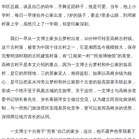
华区总裁，谈及自己的幼年，手舞足蹈样子，煞是可爱。当年，他上小
学时，每日一早便在外公家出发，
岁的孩子，要走
里多
山
路，到邓家
7
7
村寨上学，虽然只上了一学期，却是印象深刻。
我们一早从一文博士家乡云梦村出发，
分钟可转至高椅古村镇。
10
这个古村落，被誉为中国十佳古村之一，它是湘西迄今规模较大，保存
完整明清时期的古民建筑村落，有“江南第一村”“民俗博物馆”的美誉。
高椅古村不是本文介绍的重点，因为一文博士云梦村和外公家的
翁高
村
，是它的所辖地，三
的景象
宜人，相得益彰。如果以高椅乡镇为核
心，是可以把巫水河旁云梦村和外公家那个古老的翁高苗寨关联起来，
形成一个绝不亚于凤凰古城的文旅带。关于这些，一文博士与高椅乡党
委书记胡长春先生、乡长蒋丽萍女士
做
过交流，认为建立民宿化旅游
机
制，
与一些热门旅游景区实现差异化竞争，更可以发挥高椅乡的优势，
深得两位地方首长的认同。
一文博士十分善于
“兜售”自己的家乡，这次，他不露声色带我看了