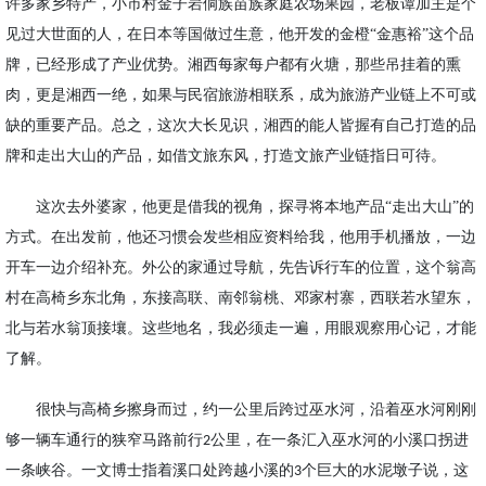
许多家乡特产，小市村金子岩侗族苗族家庭农场果园，老板谭加主是个
见过大世面的人，在日本等国做过生意，他开发的金橙“金惠裕”这个品
牌，已经形成了产业优势。湘西每家每户都有火塘，那些吊挂着的熏
肉，更是湘西一绝，如果与
民宿
旅游相联系，成为旅游产业链上不可或
缺的
重要产品。总之，这次大长见识，湘西的能人皆握有自己打造的品
牌和走出大山的产品，如借文旅东风，打造文旅产业链指日可待。
这次去外婆家，他更是借我的视角，探寻将本地产品
“走出大山”的
方式。在出发前，
他还
习惯会发些相应资料给我，他用手机播放，一边
开车一边介绍补充。外公的家通过导航，先告诉行车
的
位置，这个翁高
村在
高椅乡东北角，东接高联、南邻翁桃、邓家
村寨
，西联若水望东，
北与若水翁顶接壤。
这些地名，我必须走一遍，用眼观察用心记，才能
了解。
很快与高椅乡擦身而过，约一公里后跨过巫水河，沿着巫水河刚刚
够一辆车通行的狭窄马路前行
公里，在一条汇入巫水河的小溪口拐进
2
一条峡谷。一文博士指着溪口处跨越小溪的
个巨大的水泥墩子说，这
3