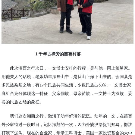
1.千年古樟旁的苗寨村落
此次湘西之行次日，一文博士安排的行程，是与他一同上娘舅家。
用他夫人的话说，老娘幼年深居山中，是从山上
嫁
下山来的。会同县是
多民族杂居之地，有
个民族共同生活，少数民族占
，一文博士家
17
60%
庭组合充分体现这一特征，
父亲侗族、母亲苗族，一文博士为汉族，妥
妥的民族团结的象征。
我们这次湘西之行，激活了幼年鲜活的记忆。幼年的一文，在苗寨
外公家待过一段时日，记忆深刻的一次，因为外婆没给捉到知鸟，撒泼
打滚下泥沟。现在的企业家，堂堂工科博士，美国一家投资基金的大中