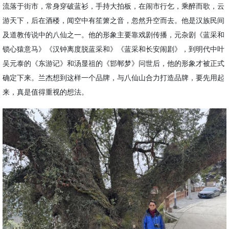
流落于街市，
常身穿破蓝衫，手持大拍板，在闹市行乞，乘醉而歌，云
游天下，后在酒楼，闻空中有笙箫之音，忽然升空而去。
他
是汉族民间
及道教传说中的八仙之一
。他的形象主要靠戏剧传播，
元杂剧《蓝采和
锁心猿意马》《汉钟离度脱蓝采和》《蓝采和长安闹剧》
，
到明代中叶
吴元泰的《东游记》和汤显祖的《邯郸梦》问世后，
他的形象
才被正式
确定下来。
兰杰想到这样一个
品牌
，与八仙山合力打造品牌，要先用起
来，真是值得重视的想法。