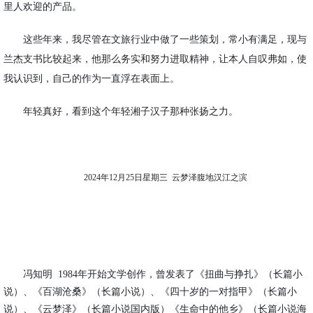
里人欢迎的产品。
这些年来，我尽管在文旅行业中做了一些策划，常小有满足，现与
兰杰支书比较起来，他那么务实和努力进取精神，让本人自叹弗如，使
我认识到，自己的作为一直浮在表面上。
年轻真好，看到这个年轻湘子汉子那种张扬之力。
2024年12月25日星期三 云梦泽腹地汉江之滨
冯知明
1984年开始文学创作，
曾
发表
了
《扭曲与挣扎》（长篇小
说）、《百湖沧桑》（长篇小说）、
《四十岁的一对指甲》（长篇小
说）、《云梦泽》（长篇小说国内版）《生命中的他乡》（长篇小说海