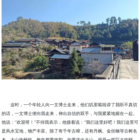
这时，一个年轻人向一文博士走来，他们
叽里呱啦
讲了我听不真切
的话，
一文博士便
向我走来，伸出自信的双手，与我紧紧地握在一起。
他说：
“欢迎呀！”不待我表示，他接着说：“我们这里好吧！我们这里可
是风水宝地，
物产丰富。
除了有
千年古樟
，还有
丹枫、金丝楠等古树名
木
。大山的楠竹，每年都要收割，如果送出大山，就是一笔巨大的财