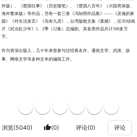
外版）、
《楚国往事》（历史随笔）、《楚国八百年》（大陆简体版、
海外
繁体版）
等作品，
另有一套三卷
《冯知明
作品集
》
——
《灵魂的家
园》《对生活发言》《鸟有九灵》
，
台湾版散文集《童婚》
，
任
3D动画
片《武当虹少年》1
、
2季（52集）总编剧。
其
各类作品共计
500多万
字
。
作为资深出版人，几十年来
曾参与过经典名作、通俗文学、武侠、故
事、网络文学等多种文本的编辑工作。
thumb_up
浏览(5040)
(0)
评论(0)
评论