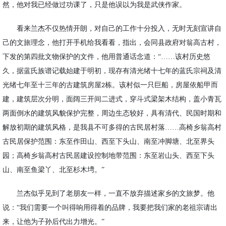
然，他对我已经做过功课了，只是他误以为我是武侠作家。
看来兰杰不仅热情开朗，对自己的工作十分投入，无时无刻宣讲自
己的文旅理念，他打开手机给我看看，指出，会同县政府对翁高古村，
下发的第四批文物保护的文件，他用普通话念道：
“……
该村历史悠
久，据蓝氏族谱记载始建于明初，现存有清光绪十七年的蓝氏宗祠及清
光绪七年至十三年的古建筑房屋
栋。该村似一只巨船，房屋依船甲而
2
建，建筑层次分明，面阔三开间二进式，穿斗式
梁
架木结构，盖小青瓦
两面倒水的建筑风貌保护完整，周边生态较好，具有清代、民国时期和
解放初期的建筑风格，是我县不可多得的古民居村落
……
高椅乡翁高村
古民居保护范围：东至作田山、西至下头山、南至冲脚塘、北至界头
园
；
高椅乡翁高村古民居建设控制地带范围：东至岩山头、西至下头
山、南至鱼
梁
丫、北至
杉木
塆。
”
兰杰似乎见到了老朋友一样，一直不放弃描述家乡的文旅梦。他
说：
“我们需要一个叫得响用得着的品牌，我要把我们家的老祖宗请出
来，让他为子孙后代出力增光。”