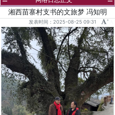
menu
menu
湘西苗寨村支书的文旅梦 冯知明
+
-
发表时间：
2025-08-25 09:31