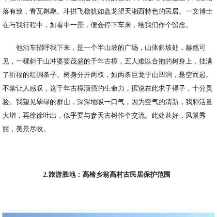
落有致，青瓦
粼粼
、斗拱飞檐犹如盘龙望天湘西特色的民居。一文博士
在与我行程中，如看中一景，便会停下车来，给我们作个留
念
。
他泊车
招呼
我下来，是一个半山坡的广场，山体斜坡处，赫然可
见，一棵斜于山冲婆娑茂盛的千年古樟，五人难以合抱的树身上，挂满
了祈福的红绸条子。树身分开两杈，如两条巨龙于山凹涧，
悬空
而起。
不禁让人感叹，这千年古樟顽强的生命力，据说在此求子得子，十分灵
验。我望见翠绿的群山，深深地吸一口气，因为
空气
的
清新
，
我肺活量
大增，再徐徐吐出，似乎要
与
参天古树作个交流。此处甚好，
风景秀
丽
，美景尽收。
2.旅游胜地：高椅乡翁高村古民居保护范围