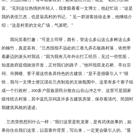
富。
”见到这位热情的年轻人，我拿眼看看一文博士，他赶忙说：“这是
我的表侄兰杰，也是翁高村的书记。” 见一群游客徐徐走来，他继续介
绍；“这是村里的文化广场，气派吧。”
我玩笑着打趣：
“可
是
土司呀，酋长，管这么多山这么多树这么多
的楠竹，真是富有。
”兰杰指指不远处的三巷九弄石板路村落，依然带
着豪迈的派头对我说：“因为我有几年外出打工经历，见过一些世面，
知道政府提倡旅游开发，正对我们的路子，”他环指双龙石桥、亭台宗
祠、吊脚楼、窨子屋这些各具特色的古建筑：“是不是很吸引人？”很
快，我与一文博士便沉浸在兰杰制造的文旅氛围中。这里有多个寨子组
成一个行政村，
多户苗族居民分散在山谷山冲之中。这里可是
国家
200
级传统古村落，
其中
蓝氏宗祠及
许多
古建筑房屋，
保存着
清代、民国时
期建筑风格
的遗迹。
兰杰突然想到什么一样：
“我们这里是
乾龙寨
，是有武侠故事的，如
果你住在我们这里，
以
苗寨作背景，写出来，一定更会吸引人的。
”显