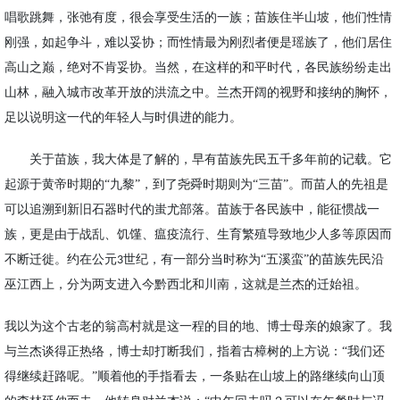
唱歌跳舞，
张弛有度
，很会享受生活的一族；苗族住半山坡，他们性情
刚强，如起争斗，难以妥协；而性情最为刚烈者便是瑶族了，他们居住
高山之巅，绝对不肯妥协。当然，在这样的和平时代，各民族纷纷走出
山林，融入城市改革开放的洪流之中。兰杰开阔的视野和接纳的胸怀，
足以说明这一代的年轻人与时俱进的能力。
关于
苗族
，我大体是了解的，早
有
苗族先民五千多年前
的记载
。它
起源于黄帝时期的
“
九黎
”
，
到了
尧舜时期
则为
“
三苗
”
。
而
苗
人
的先祖
是
可以
追溯到
新旧石器时代的
蚩尤部落。苗族
于各民族中，能征惯战一
族，更是
由于战
乱
、饥馑、
瘟疫
流行、生育繁
殖导致地少人多
等原因而
不断迁徙
。
约在公元
世纪，有一部分当时称为
“
五溪蛮
”
的苗族先民沿
3
巫
江西上，
分为两支
进入今黔西北
和川南，这就是兰杰的迁始祖。
我以为这个古老的翁高村就是这一程的目的地、博士母亲的娘家了。我
与兰杰谈得正热络，博士却打断我们，指着
古樟树
的上方说：
“我们还
得继续赶路呢。”顺着他的手指看去，一条贴在山坡上的路继续向山顶