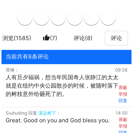
thumb_up
浏览(1585)
(7)
评论(8)
评论
当前共有8条评论
席琳
：
09:38
人有旦夕福祸，想当年民国奇人张静江的太太
就是在纽约中央公园散步的时候，被随时落下
屏蔽
的树枝意外给砸死了的。
举报
回复
Siubuding
回复
溪边树下
：
14:50
屏蔽
Great. Good on you and God bless you.
举报
回复