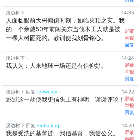
溪边树下
：
14:35
人面临眼前大树倾倒时刻，如临灭顶之灾。我
的一个亲戚50年前闯关东当伐木工人就是被
屏蔽
一棵大树砸死的。教训使我刻骨铭心。
举报
回复
溪边树下
：
14:24
屏蔽
我认为：人来地球一场还是有信仰好。
举报
回复
溪边树下
回复
renweida
：
14:22
屏蔽
逃过这一劫使我更信头上有神明。谢谢评论！
举报
回复
溪边树下
回复
Siubuding
：
14:20
屏蔽
我是受洗的基督徒。我信基督，我信公义。
举报