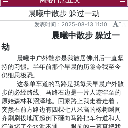
menu
menu
晨曦中散步 躲过一劫
+
-
发表时间：
2025-08-13 11:10
晨曦中散步
躲过一
劫
晨曦中户外散步是我旅居佛州后一直坚
持的习惯。半年前那个早晨的历险令我至今
仍细思极恐。
这条单车道的马路是我每天早晨户外散
步的必经路线。马路右边是一片人迹罕至的
原始森林和沼泽地。回家路上我走着走着，
突然右前方路边有四棵七八米高的橡树瞬间
齐刷刷拔地而起倒下砸向马路把车行道和人
行道堵了个水泄不通。。眼前的一幕真把我