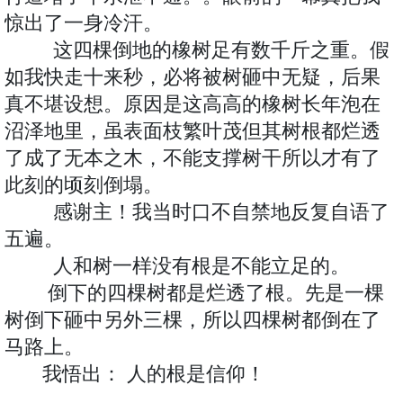
惊出了一身冷汗。
这四棵倒地的橡树足有数千斤之重。假
如我快走十来秒，必将被树砸中无疑，后果
真不堪设想。原因是这高高的橡树长年泡在
沼泽地里，虽表面枝繁叶茂但其树根都烂透
了成了无本之木
所以才有了
，不能支撑树干
此刻的顷刻倒塌。
感谢主！我当时口不自禁地反复自语了
五遍。
人和树一样没有根是不能立足的。
倒下的四棵树都是烂透了根。先是一棵
树倒下砸中另外三棵，所以四棵树都倒在了
马路上。
我悟出： 人的根是信仰！