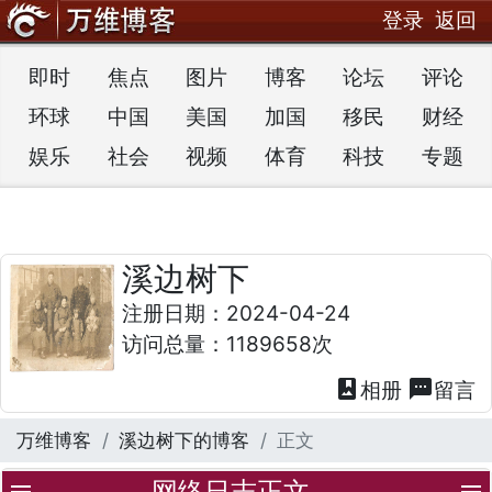
登录
返回
即时
焦点
图片
博客
论坛
评论
环球
中国
美国
加国
移民
财经
娱乐
社会
视频
体育
科技
专题
溪边树下
注册日期：2024-04-24
访问总量：1189658次
photo_album
textsms
相册
留言
万维博客
溪边树下的博客
正文
网络日志正文