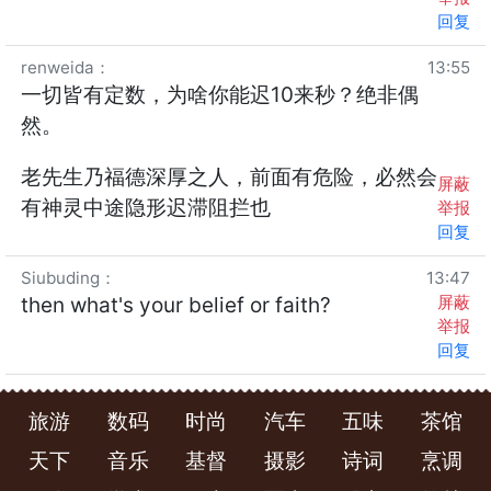
回复
renweida
：
13:55
一切皆有定数，为啥你能迟10来秒？绝非偶
然。
老先生乃福德深厚之人，前面有危险，必然会
屏蔽
有神灵中途隐形迟滞阻拦也
举报
回复
Siubuding
：
13:47
屏蔽
then what's your belief or faith?
举报
回复
旅游
数码
时尚
汽车
五味
茶馆
天下
音乐
基督
摄影
诗词
烹调