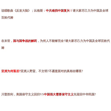
说唱歌曲《反攻大陆》；比格斯：
中共难挡中国复兴！
请大家尽己力为中国及全球
百姓代祷
在末世，
国与国争战的解药
，为何人不能够完全?请大家尽己力为中国及全球百姓代
祷
亚洲为何落后?
亚洲人野蛮、不文明?不愿意面对的真相在哪里?
川普胜利，美国保守主义回归VS
中国强大需要保守主义
先迎回中华民国?