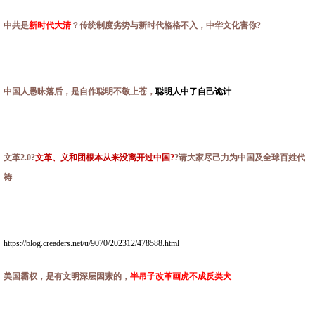
中共是
新时代大清
？传统制度劣势与新时代格格不入，中华文化害你?
中国人愚昧落后，是自作聪明不敬上苍，
聪明人中了自己诡计
文革2.0?
文革、义和团根本从来没离开过中国?
?请大家尽己力为中国及全球百姓代
祷
https://blog.creaders.net/u/9070/202312/478588.html
美国霸权，是有文明深层因素的，
半吊子改革画虎不成反类犬