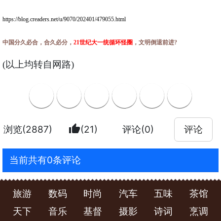
https://blog.creaders.net/u/9070/202401/479055.html
中国分久必合，合久必分，
21世纪大一统循环怪圈
，文明倒退前进?
(以上均转自网路)
thumb_up
浏览(2887)
(21)
评论(0)
评论
当前共有0条评论
旅游
数码
时尚
汽车
五味
茶馆
天下
音乐
基督
摄影
诗词
烹调