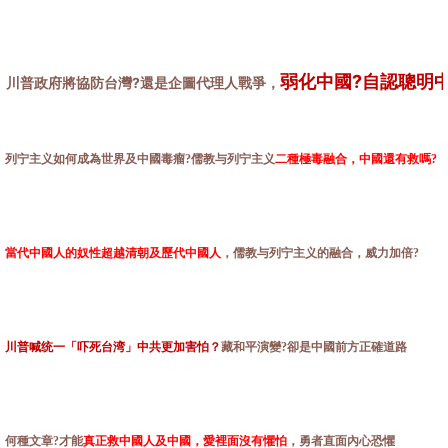
弱化中國?自認聰明
川普政府將協防台灣?還是企圖代理人戰爭，
列宁主义如何成為世界及中國毒瘤?儒教与列宁主义
二種極毒融合，中國還有救嗎?
當代中國人的奴性超越清朝及歷代中國人
，儒教与列宁主义的融合，威力加倍?
川普喊统一「吓死台湾」中共更加害怕？
藏和平演變?卻是中國前方正確道路
何種文章?才能
真正救中國人及中國，愛裡面沒有懼怕
，勇者直面內心恐懼