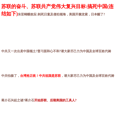
苏联的奋斗、苏联共产党伟大复兴目标:搞死中国(连
结如下)
东亚蝴蝶效应:刺死日童及侵犯领海，美国开捆龙索，日本醒了?
中共又一次出卖中国领土?普习面和心不和?请大家尽己力为中国及全球百姓代祷
中共怕极了，
台湾抢正统！中共祖国是苏联
，请大家尽己力为中国及全球百姓代祷
蒋介石兴起之谜?蒋介石
开始苏联、后期美国的工具人?