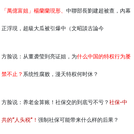
「萬億富姐」楊蘭蘭現形、
中聯部長劉建超被查，內幕
正浮現，超級大瓜被引爆中（文昭談古論今
方脸说：从董袭莹到亮证姐，为
什么中国的特权行为屡
禁不止？
系统性腐败，漫天特权何时休？
方脸说：养老金算账！社保交的到底亏不亏？
社保-中
共的“人头税”！
强制社保可能带来什么样的后果？