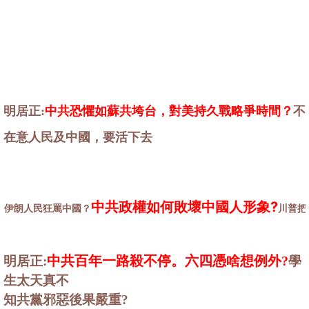
明居正:
中共恐懼如蘇共垮台，對美持久戰略爭時間？
不
在意人民及中國，要活下去
中共政權如何敗壞中國人形象?
伊朗人民狂罵中國？
川普把
中共百年一路殺不停。六四憑啥想例外?
明居正:
學
生太天真不
知共黨邪惡後果嚴重?