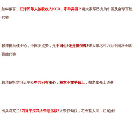
如64禁言，
江泽民等人被吸收入KGB，乖乖卖国？
请大家尽己力为中国及全球百姓
代祷
赖清德批领土论，中网友点赞，是
中国心?还是黄俄魂?
请大家尽己力为中国及全球
百姓代祷
赖清德拆穿习近平及
中共别有用心，根本不在乎领土
，却老拿领土说事
出兵乌克兰?
习近平汉武大帝恶劣版?
大帝打匈奴，习专整人民，烂尾娃?