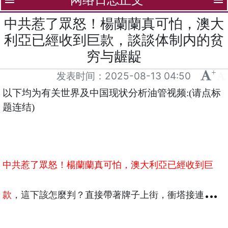
menu
menu
中共惹了眾怒！楊蘭蘭真可怕，澳大
利亞已經收到巨款，談談体制内的贫
穷与龌龊
+
-
发表时间：
2025-08-13 04:50
以下均为有关世界及中国现状分析油管视频:(请点标
题连结)
中共惹了眾怒！楊蘭蘭真可怕，澳大利亞已經收到巨
款
，這下該怎麼判？直接帶著牌子上街，衝塔接連不
斷，這下真的按不住了？七七叭叭