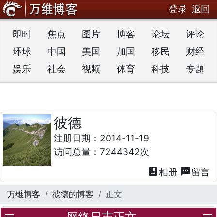
登录
返回
即时
焦点
图片
博客
论坛
评论
环球
中国
美国
加国
移民
财经
娱乐
社会
视频
体育
科技
专题
彼德
注册日期：2014-11-19
访问总量：7244342次
photo_album
textsms
相册
留言
万维博客
彼德的博客
正文
网络日志正文