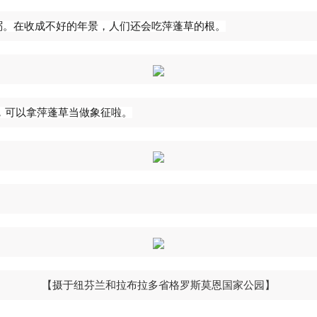
粥。在收成不好的年景，人们还会吃萍蓬草的根。
，可以拿萍蓬草当做象征啦。
【摄于纽芬兰和拉布拉多省格罗斯莫恩国家公园】