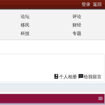
登录
返回
论坛
评论
移民
财经
科技
专题
photo_album
textsms
个人
相册
给我
留言
menu