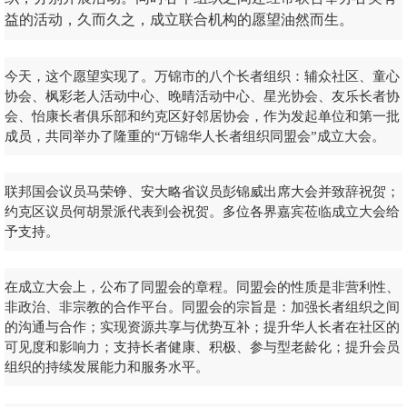
益的活动，久而久之，成立联合机构的愿望油然而生。
今天，这个愿望实现了。万锦市的八个长者组织：辅众社区、童心
协会、枫彩老人活动中心、晚晴活动中心、星光协会、友乐长者协
会、怡康长者俱乐部和约克区好邻居协会，作为发起单位和第一批
成员，共同举办了隆重的“万锦华人长者组织同盟会”成立大会。
联邦国会议员马荣铮、安大略省议员彭锦威出席大会并致辞祝贺；
约克区议员何胡景派代表到会祝贺。多位各界嘉宾莅临成立大会给
予支持。
在成立大会上，公布了同盟会的章程。同盟会的性质是非营利性、
非政治、非宗教的合作平台。同盟会的宗旨是：加强长者组织之间
的沟通与合作；实现资源共享与优势互补；提升华人长者在社区的
可见度和影响力；支持长者健康、积极、参与型老龄化；提升会员
组织的持续发展能力和服务水平。