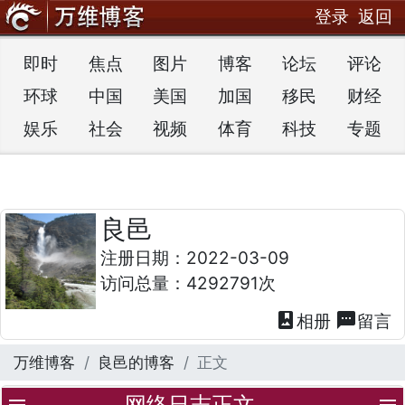
登录
返回
即时
焦点
图片
博客
论坛
评论
环球
中国
美国
加国
移民
财经
娱乐
社会
视频
体育
科技
专题
良邑
注册日期：2022-03-09
访问总量：4292791次
photo_album
textsms
相册
留言
万维博客
良邑的博客
正文
网络日志正文