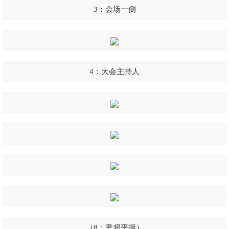
3：会场一侧
4：大会主持人
（8：尹超平摄）