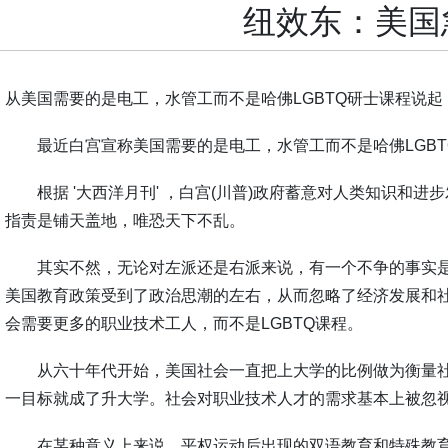
纽效东：美国
从美国需要的是电工，水管工而不是哈佛
LGBTQ
研士课程说起
最近白宫宣称美国需要的是电工，水管工而不是哈佛
LGBT
根据
'
大西洋月刊
'
，白宫
(
川普
)
政府蓄意对人类知识和进步
指责是铺天盖地，唯恐天下不乱。
其实不然，无论对左派还是右派来说，有一个不争的事实
美国教育政策受到了政治思潮的左右，从而忽略了经济发展和
会需要更多的职业技术工人，而不是
LGBTQ
课程。
从六十年代开始，美国社会一直把上大学的比例做为衡量
一目标就成了升大学。社会对职业技术人才的需求基本上被忽
在某种意义上来说，平权运动后出现的双语教育和特殊教