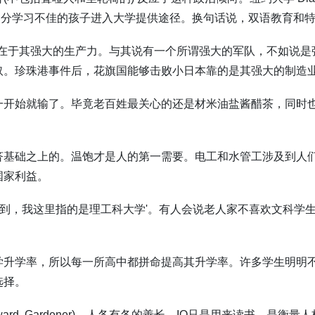
部分学习不佳的孩子进入大学提供途径。换句话说，双语教育和
在于其强大的生产力。与其说有一个所谓强大的军队，不如说是
奴。珍珠港事件后，花旗国能够击败小日本靠的是其强大的制造
一开始就输了。毕竟老百姓最关心的还是材米油盐酱醋茶，同时
济基础之上的。温饱才是人的第一需要。电工和水管工涉及到人
国家利益。
到，我这里指的是理工科大学
'
。有人会说老人家不喜欢文科学
学升学率，所以每一所高中都拼命提高其升学率。许多学生明明
选择。
ard. Gardener)
。人各有各的善长，
IQ
只是用来读书，是衡量人