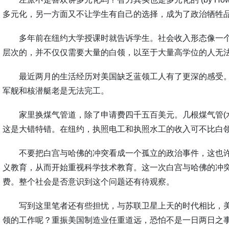
多元化，另一方面又不让学生有自己的选择，成为了政治牺牲
多年前在纽约大学授课时就告诉学生。社会收入形态像一
层次的，并不仅仅需要大量的白领，以至于大量高学位的人无
最近两月的生活经历对美国缺乏蓝领工人有了更深的感受
军舰和核潜艇老是无法完工。
家里换煤气管道，除了申请费四千五百美元。几根煤气管
(
这是大错特错。在纽约，执照电工和执照水工的收入可不比白
不要把白宫与哈佛的冲突看成一个孤立的政治事件，这也
义教育，从而开始重视科学技术教育。这一次白宫与哈佛的冲
费。整个社会是否意识到这个问题还有待观察。
写到这里笔者还有些担忧，与苏联卫星上天的时代相比，
领的工作呢？重振美国制造业任重道远，恐怕不是一日两日之