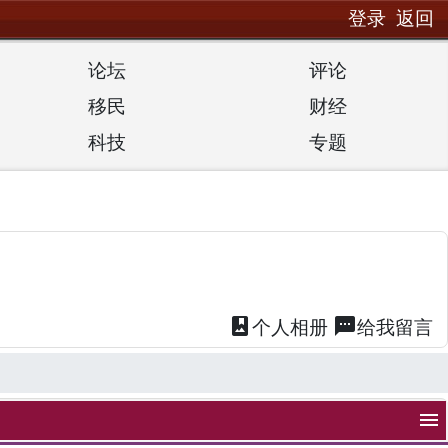
登录
返回
论坛
评论
移民
财经
科技
专题
photo_album
textsms
个人
相册
给我
留言
menu