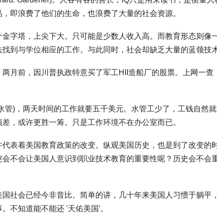
品，即浪费了他们的生命，也浪费了大量的社会资源。
个金字塔，上尖下大。只可能是少数人收入高。而教育形态则像
法找到与学位相应的工作。与此同时，社会却缺乏大量的蓝领技
。两月前，因川普执政特意买了军工
HII
造船厂的股票。上网一查
水管
)
，两天时间的工作就要五千美元。水管工少了，工钱自然就
领差，或许更胜一筹。只是工作环境不在办公室而已。
许代表着美国教育政策的改变。纵观美国历史，也是到了改变的
突会不会让美国人意识到职业技术教育的重要性呢？历史会不会
美国社会已经今非昔比。简单的讲，几十年来美国人习惯于躺平
事。不知道能不能还
'
天佑美国
'
。