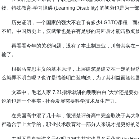
物。特殊教育
-
学习障碍
(Learning Disability)
的初衷也是为一
历史证明，一个国家的强大不在于有多少
LGBTQ
课程，而
不鲜。中国历史上，汉武帝也是在有足够的马匹后才能击败匈
再看看今年的关税问题，没有了本土制造业，川普其实在
输了。
根据马克思主义的基本原理，上层建筑是建立在一定的经
么就弄不明白呢？也许是惴着明白装糊涂，为了其利益而牺牲
文革中，毛老人家
7.21
指示就讲的明明白白
'
大学还是要办
说的也是一个事实
-
社会发展需要科学技术及生产力。
在美国高中混了几十年，很清楚评价高中完全取决于其大
都适合于上大学的，职业技术教育对一部分人来说才是更好的
左派不是喜欢讲多元化吗？智力其实也是多元化的
(by How