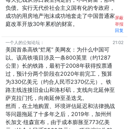
负债。实行无代价社会主义国有化的专政府，
成功的用房地产泡沫成功地套走了中国普通家
屏蔽
庭改革开放30年累积的财富。
举报
回复
一个人的公知论坛
：
21:02
美国首条高铁“烂尾” 美网友：为什么中国可
以。该高铁项目涉及一条800英里（约1287
公里）长的铁路，最初于2008年获得投票通
过，预计分两个阶段在2020年前完工，预算
为330亿美元（约合人民币2370亿元）。铁
路主线连接旧金山和洛杉矶，支线向北延伸至
萨克拉门托，向南延伸至圣迭戈。
然而，在土地购置、环境评估延迟和法律挑战
等问题拖延了十多年之后，2019年，加州州
长加文·纽森宣布，由于成本膨胀至773亿美