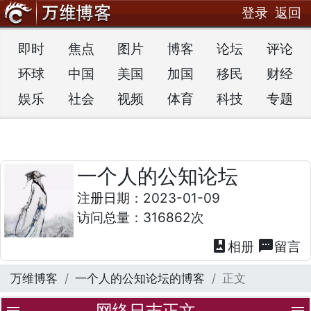
登录
返回
即时
焦点
图片
博客
论坛
评论
环球
中国
美国
加国
移民
财经
娱乐
社会
视频
体育
科技
专题
一个人的公知论坛
注册日期：2023-01-09
访问总量：316862次
photo_album
textsms
相册
留言
万维博客
一个人的公知论坛的博客
正文
网络日志正文