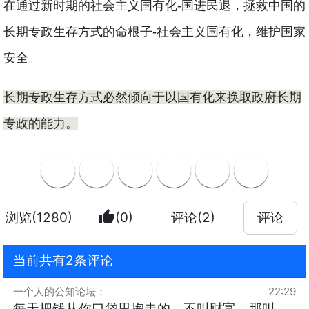
在通过新时期的社会主义国有化
-
国进民退，拯救中国的
长期专政生存方式的命根子
-
社会主义国有化，维护国家
安全。
长期专政生存方式必
然倾向于以国有化来换取政府长期
专政的能力。
thumb_up
浏览(1280)
(0)
评论(2)
评论
当前共有2条评论
一个人的公知论坛
：
22:29
每天把钱从你口袋里掏走的，不叫财富，那叫