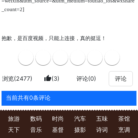
=weixin&utm_source=&utm_medium=toutiao_ios&wxshare
_count=2
]
抱歉，是百度视频，只能上连接，真的挺逗！
thumb_up
浏览(2477)
(3)
评论(0)
评论
当前共有0条评论
旅游
数码
时尚
汽车
五味
茶馆
天下
音乐
基督
摄影
诗词
烹调