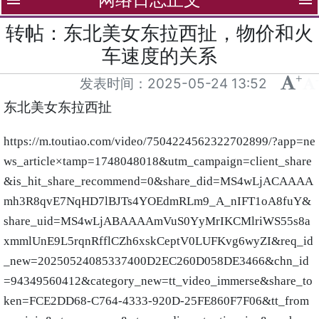
menu
menu
转帖：东北美女东拉西扯，物价和火
车速度的关系
+
-
发表时间：
2025-05-24 13:52
东北美女东拉西扯
https://m.toutiao.com/video/7504224562322702899/?app=ne
ws_article×tamp=1748048018&utm_campaign=client_share
&is_hit_share_recommend=0&share_did=MS4wLjACAAAA
mh3R8qvE7NqHD7lBJTs4YOEdmRLm9_A_nIFT1oA8fuY&
share_uid=MS4wLjABAAAAmVuS0YyMrIKCMlriWS55s8a
xmmlUnE9L5rqnRfflCZh6xskCeptV0LUFKvg6wyZI&req_id
_new=20250524085337400D2EC260D058DE3466&chn_id
=94349560412&category_new=tt_video_immerse&share_to
ken=FCE2DD68-C764-4333-920D-25FE860F7F06&tt_from