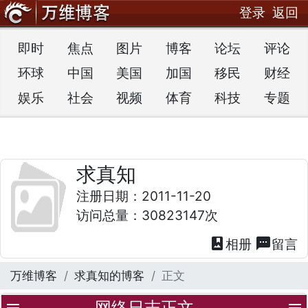
登录
返回
即时
焦点
图片
博客
论坛
评论
环球
中国
美国
加国
移民
财经
娱乐
社会
视频
体育
科技
专题
求真知
注册日期：2011-11-20
访问总量：30823147次
photo_album
textsms
相册
留言
万维博客
求真知的博客
正文
网络日志正文