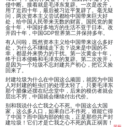
侵中断。接着就是毛泽东复辟。一次是改开，
用了近四十年，最后被习近平复辟了。毫无疑
问，两次资本主义尝试都给中国带来巨大好
处，给中国人民带来无数的财富。国民党的黄
金十年，中国好多地方的生活不亚于日本。改
开四十年，中国GDP世界第二并保持多年。
有人问啦，既然资本主义给中国带来这么多好
处，为什么不继续走下去？说来是中国的不
幸，都是外来势力的干扰。第一次黄金十年，
终于日本侵略和毛泽东的复辟。第二次改开，
是因为一个垃圾不忘封建共产初心，把它又捡
回来了。
封建垃圾为什么在中国这么顽固，就因为中国
人对封建的蛀虫们的处理太轻了。只要毛泽东
那个腊像还摆在纪念堂中，后来的模仿者就会
层出不穷，中国就会继续付出代价。
别和我说什么亡我之心不死。中国这么大国
家，这么多人口，如果自己不作死，谁能亡得
了中国？而中国内部的蛀虫，正是那些共产封
建垃圾！它们才是亡我之心不死的真正祸害！
屏蔽