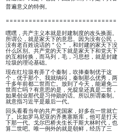
普遍意义的特例。
=============================
嘿嘿，共产主义本就是封建制度的改头换面。
所谓公，就是家天下的意思。因为没有公民，
没有老百姓说话的＂公＂，和封建的家天下没
什么区别。共产党的天下就是家天下和党天下
的互相转换，而马列，毛，习思想，就是封建
垃圾的理论基础。
现在红垃圾有弄了个秦制，吹捧秦制优于这
个，优于那个。我就纳闷，秦制那么优秀，两
千多年前都二世而亡。放到了今天，能避免二
世而亡吗？有意思的是，光腚皇还真是二世，
如果创业那代是习仲勋的话。所以所谓秦制。
就意指习近平是最后一代。
回头看看当年的共产党国家，好多在一世就亡
了。比如罗马尼亚的齐奥塞斯库，他可是打天
下那一代。戈尔巴桥夫生长于斯大林时代，也
算二世吧。唯一例外的就是朝鲜，经历了三