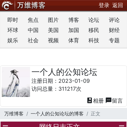
登录
返回
即时
焦点
图片
博客
论坛
评论
环球
中国
美国
加国
移民
财经
娱乐
社会
视频
体育
科技
专题
一个人的公知论坛
注册日期：2023-01-09
访问总量：311217次
photo_album
textsms
相册
留言
万维博客
一个人的公知论坛的博客
正文
网络日志正文