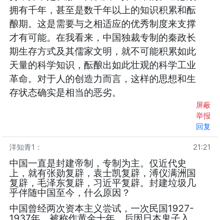
拥有千年，甚至是数千年以上的知识积累和酝
酿期。这是需要与之相适应的优秀制度来支撑
才有可能。在我看来，中国独裁专制的秦政长
期生存方式及其儒家文明，就不可能积累如此
天量的科学知识，酝酿出如此壮观的科学工业
革命。对于人的创造力而言，这样的思想和生
存状态确实是相当的恶劣。
屏蔽
举报
回复
洋知青1
：
21:21
中国一直是封建帝制，专制为主。仅近代史
上，就有张勋复辟，袁士凯复辟，溥仪满洲国
复辟，毛泽东复辟，习近平复辟。封建垃圾几
乎伴随中国至今，什么原因？
中国曾经两次资本主义尝试，一次民国1927-
1937年，被称作黄金十年。后因日本鬼子入