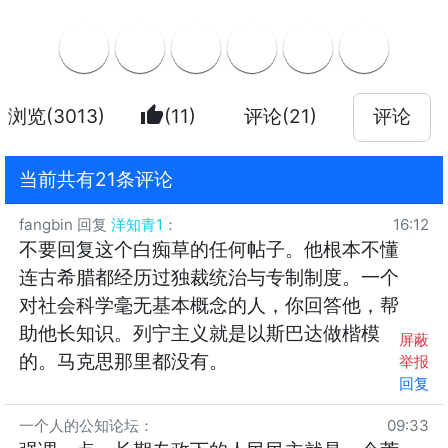
thumb_up
浏览(3013)
(11)
评论(21)
评论
当前共有21条评论
fangbin
回复
洋知青1
：
16:12
不要回复这个白痴草的任何帖子。他根本不懂
连古希腊都经历过独裁统治与专制制度。一个
对社会科学毫无基本概念的人，你回答他，帮
助他长知识。列宁主义就是以斯巴达做楷模
屏蔽
的。马克思那里都没有。
举报
回复
一个人的公知论坛
：
09:33