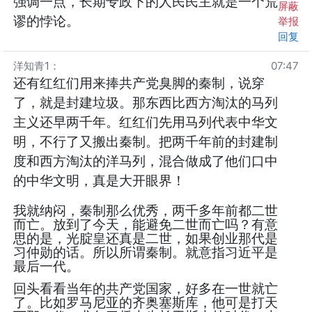
强调一点，长期专政下的人民民主就是一个荒
屏蔽
谬的悖论。
举报
回复
洋知青1
：
07:47
还有红红们用来捧共产党臭脚的秦制，说穿
了，就是封建垃圾。那东西比西方淘汰的马列
主义还早两千年。红红们先用马列代表中华文
明，不行了又搬出秦制。把两千年前的封建制
度和西方淘汰的洋马列，混合做成了他们口中
的中华文明，真是大开眼界！
我就纳闷，秦制那么优秀，两千多年前都二世
而亡。放到了今天，能避免二世而亡吗？有意
思的是，光腚皇还真是二世，如果创业那代是
习仲勋的话。所以所谓秦制。就意指习近平是
最后一代。
回头看看当年的共产党国家，好多在一世就亡
了。比如罗马尼亚的齐奥塞斯库，他可是打天