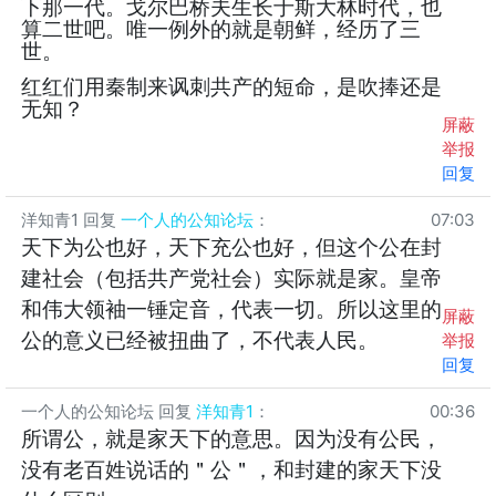
下那一代。戈尔巴桥夫生长于斯大林时代，也
算二世吧。唯一例外的就是朝鲜，经历了三
世。
红红们用秦制来讽刺共产的短命，是吹捧还是
无知？
屏蔽
举报
回复
洋知青1
回复
一个人的公知论坛
：
07:03
天下为公也好，天下充公也好，但这个公在封
建社会（包括共产党社会）实际就是家。皇帝
和伟大领袖一锤定音，代表一切。所以这里的
屏蔽
公的意义已经被扭曲了，不代表人民。
举报
回复
一个人的公知论坛
回复
洋知青1
：
00:36
所谓公，就是家天下的意思。因为没有公民，
没有老百姓说话的＂公＂，和封建的家天下没