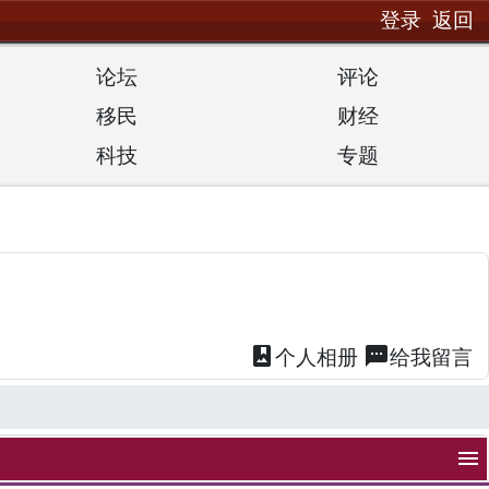
登录
返回
论坛
评论
移民
财经
科技
专题
photo_album
textsms
个人
相册
给我
留言
menu