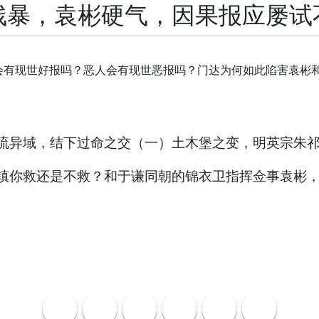
残暴，袁彬硬气，因果报应屡试
会有现世好报吗？恶人会有现世恶报吗？门达为何如此陷害袁彬
流异域，结下过命之交（一）土木堡之变，明英宗朱
镇你救还是不救？和于谦同朝的锦衣卫指挥佥事袁彬