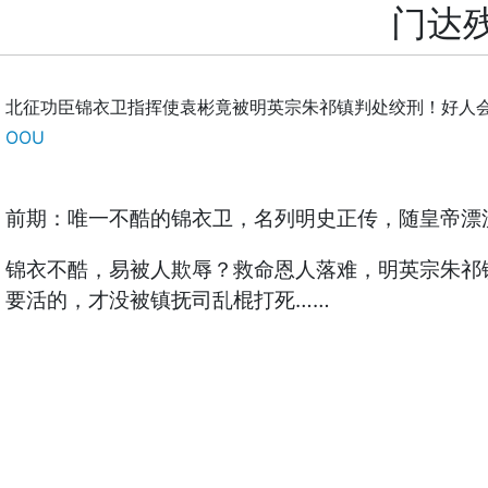
门达
北征功臣锦衣卫指挥使袁彬竟被明英宗朱祁镇判处绞刑！好人
OOU
前期：
唯一不酷的锦衣卫，名列明史正传，随皇帝漂
锦衣不酷，易被人欺辱？救命恩人落难，明英宗朱祁
要活的，才没被镇抚司乱棍打死……