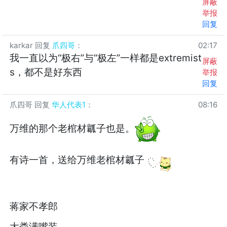
屏蔽
举报
回复
karkar
回复
爪四哥
：
02:17
我一直以为“极右”与“极左”一样都是extremist
屏蔽
s，都不是好东西
举报
回复
爪四哥
回复
华人代表1
：
08:16
万维的那个老棺材瓤子也是。
有诗一首，送给万维老棺材瓤子
蒋家不孝郎
大粪满嘴装