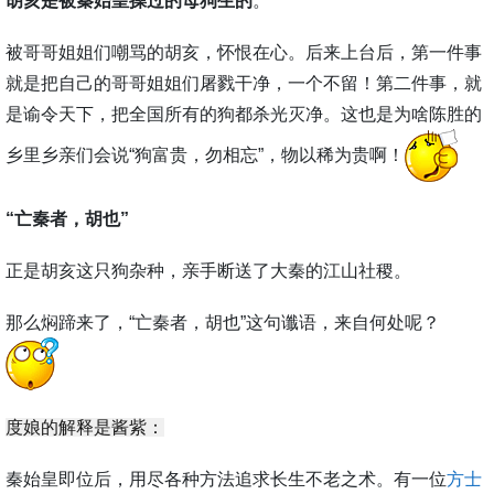
胡亥是被秦始皇操过的母狗生的
。
被哥哥姐姐们嘲骂的胡亥，怀恨在心。后来上台后，第一件事
就是把自己的哥哥姐姐们屠戮干净，一个不留！第二件事，就
是谕令天下，把全国所有的狗都杀光灭净。这也是为啥陈胜的
乡里乡亲们会说“狗富贵，勿相忘”，物以稀为贵啊！
“亡秦者，胡也”
正是胡亥这只狗杂种，亲手断送了大秦的江山社稷。
那么焖蹄来了，“亡秦者，胡也”这句谶语，来自何处呢？
度娘的解释是酱紫：
秦始皇即位后，用尽各种方法追求长生不老之术。有一位
方士