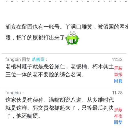
胡亥在留园也有一账号。丫满口雌黄，被留园的网
殴，把丫的屎都打出来了
fangbin
回复
爪四哥
：
11:32
老棺材瓤子就是恶谷屎仁，老饭桶、朽木粪土
屏蔽
三位一体的老不要脸的综合名词。
举报
回复
fangbin
：
11:28
这家伙是狗杂种。满嘴胡说八道。从多维时代
就是这样。郭文贵都抓起来了，只等最后判决
屏蔽
了，他还嘴硬。
举报
回复