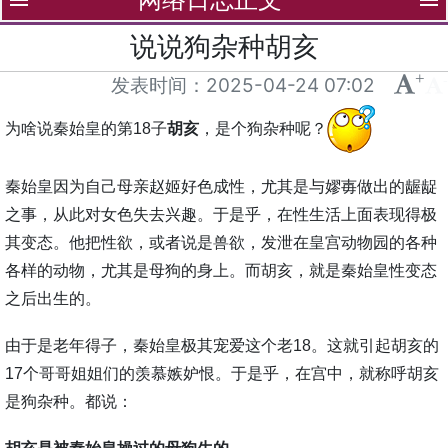
menu
menu
说说狗杂种胡亥
+
-
发表时间：
2025-04-24 07:02
为啥说秦始皇的第18子
胡亥
，是个狗杂种呢？
秦始皇因为自己母亲赵姬好色成性，尤其是与嫪毐做出的龌龊
之事，从此对女色失去兴趣。于是乎，在性生活上面表现得极
其变态。他把性欲，或者说是兽欲，发泄在皇宫动物园的各种
各样的动物，尤其是母狗的身上。而胡亥，就是秦始皇性变态
之后出生的。
由于是老年得子，秦始皇极其宠爱这个老18。这就引起胡亥的
17个哥哥姐姐们的羡慕嫉妒恨。于是乎，在宫中，就称呼胡亥
是狗杂种。都说：