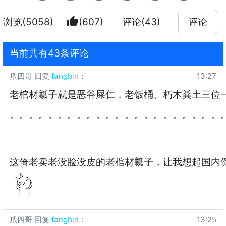
thumb_up
浏览(5058)
(607)
评论(43)
评论
当前共有43条评论
爪四哥
回复
fangbin
：
13:27
老棺材瓤子就是恶谷屎仁，老饭桶、朽木粪土三位
。。。。。。。。。。。。。。。。。。。。。。
这倚老卖老没脸没皮的老棺材瓤子，让我想起国内
爪四哥
回复
fangbin
：
13:25