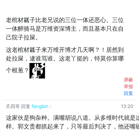
老棺材瓤子比老兄说的三位一体还恶心。三位
一体醉骑马是万维资深博主，而且基本只在自
己院子拉屎。
这老棺材瓤子来万维开博才几天啊？！居然到
处拉屎，逮谁骂谁。这老丫挺的，特莫你算哪
个根葱？
屏蔽
举报
回复
爪四哥
回复
fangbin
：
13:20
这家伙是狗杂种。满嘴胡说八道。从多维时代就是
样。郭文贵都抓起来了，只等最后判决了，他还嘴
。。。。。。。。。。。。。。。。。。。。。。