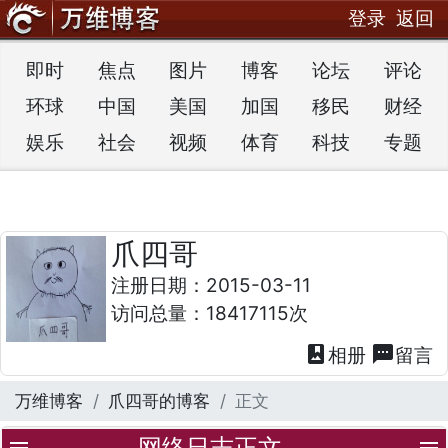
登录
返回
即时
焦点
图片
博客
论坛
评论
环球
中国
美国
加国
移民
财经
娱乐
社会
视频
体育
科技
专题
爪四哥
注册日期：2015-03-11
访问总量：18417115次
photo_album
textsms
相册
留言
万维博客
爪四哥的博客
正文
网络日志正文