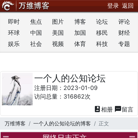
登录
返回
即时
焦点
图片
博客
论坛
评论
环球
中国
美国
加国
移民
财经
娱乐
社会
视频
体育
科技
专题
一个人的公知论坛
注册日期：2023-01-09
访问总量：316862次
photo_album
textsms
相册
留言
万维博客
一个人的公知论坛的博客
正文
网络日志正文