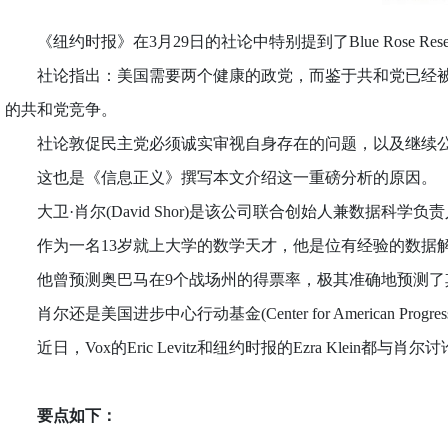
《纽约时报》在3月29日的社论中特别提到了Blue Rose R
社论指出：美国需要两个健康的政党，而鉴于共和党已经被川
的共和党竞争。
社论敦促民主党必须诚实审视自身存在的问题，以及继续公
这也是《信息正义》撰写本文介绍这一重磅分析的原因。
大卫·肖尔(David Shor)是该公司联合创始人兼数据
作为一名13岁就上大学的数学天才，他是位有经验的数据解
他曾预测奥巴马在9个战场州的得票率，极其准确地预测了其
肖尔还是美国进步中心行动基金(Center for American Progress
近日，Vox的Eric Levitz和纽约时报的Ezra Klein都与肖
要点如下：