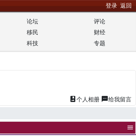
登录
返回
论坛
评论
移民
财经
科技
专题
photo_album
textsms
个人
相册
给我
留言
menu