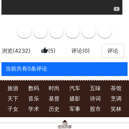
thumb_up
浏览(4232)
(5)
评论(0)
评论
当前共有0条评论
旅游
数码
时尚
汽车
五味
茶馆
天下
音乐
基督
摄影
诗词
烹调
子女
学术
历史
军事
股市
笑林