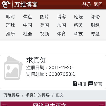
登录
返回
即时
焦点
图片
博客
论坛
评论
环球
中国
美国
加国
移民
财经
娱乐
社会
视频
体育
科技
专题
求真知
注册日期：2011-11-20
访问总量：30807058次
photo_album
textsms
相册
留言
万维博客
求真知的博客
正文
网络日志正文