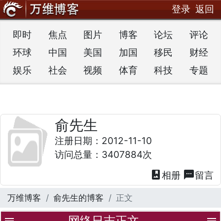
登录
返回
即时
焦点
图片
博客
论坛
评论
环球
中国
美国
加国
移民
财经
娱乐
社会
视频
体育
科技
专题
俞先生
注册日期：2012-11-10
访问总量：3407884次
photo_album
textsms
相册
留言
万维博客
俞先生的博客
正文
网络日志正文