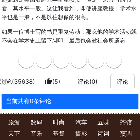
看，其水平一般。这让我看到，即使讲座教授，学术水
平也是一般，不是以往想像的很高。
如果一位博士写的书是重复劳动，那么他的学术活动就
不会在学术史上留下脚印。最后也会被社会所遗忘。
thumb_up
浏览(35638)
(5)
评论(0)
评论
当前共有0条评论
旅游
数码
时尚
汽车
五味
茶馆
天下
音乐
基督
摄影
诗词
烹调