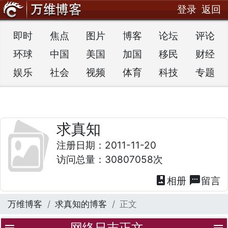
登录
返回
即时
焦点
图片
博客
论坛
评论
环球
中国
美国
加国
移民
财经
娱乐
社会
视频
体育
科技
专题
求真知
注册日期：2011-11-20
访问总量：30807058次
photo_album
textsms
相册
留言
万维博客
求真知的博客
正文
网络日志正文