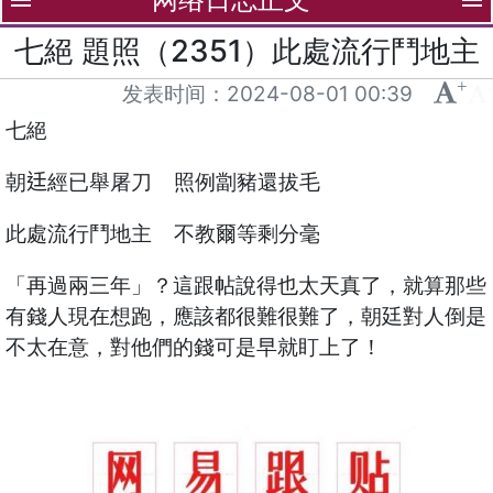
menu
menu
七絕 題照（2351）此處流行鬥地主
+
-
发表时间：
2024-08-01 00:39
七絕
朝𨑳經已舉屠刀 照例劏豬還拔毛
此處流行鬥地主 不教爾等剩分毫
「再過兩三年」？這跟帖說得也太天真了，就算那些
有錢人現在想跑，應該都很難很難了，朝廷對人倒是
不太在意，對他們的錢可是早就盯上了！