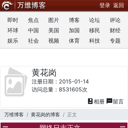
登录
返回
即时
焦点
图片
博客
论坛
评论
环球
中国
美国
加国
移民
财经
娱乐
社会
视频
体育
科技
专题
黄花岗
注册日期：2015-01-14
访问总量：8531605次
photo_album
textsms
相册
留言
万维博客
黄花岗的博客
正文
网络日志正文