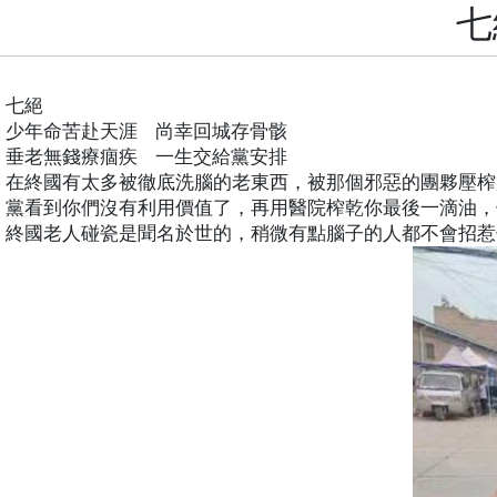
七
七絕
少年命苦赴天涯
尚幸回城存骨骸
垂老無錢療痼疾
一生交給黨安排
在終國有太多被徹底洗腦的老東西，被那個邪惡的團夥壓榨
黨看到你們沒有利用價值了，再用醫院榨乾你最後一滴油，
終國老人碰瓷是聞名於世的，稍微有點腦子的人都不會招惹