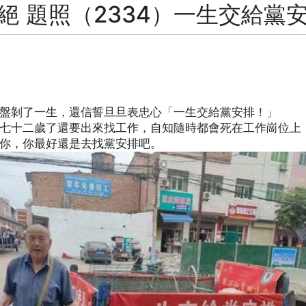
絕 題照（2334）一生交給黨
盤剝了一生，還信誓旦旦表忠心「一生交給黨安排！」
七十二歲了還要出來找工作，自知隨時都會死在工作崗位上
你，你最好還是去找黨安排吧。