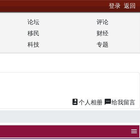
登录
返回
论坛
评论
移民
财经
科技
专题
photo_album
textsms
个人
相册
给我
留言
menu