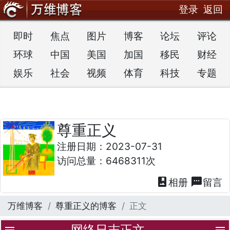
登录
返回
即时
焦点
图片
博客
论坛
评论
环球
中国
美国
加国
移民
财经
娱乐
社会
视频
体育
科技
专题
尊重正义
注册日期：2023-07-31
访问总量：6468311次
photo_album
textsms
相册
留言
万维博客
尊重正义的博客
正文
网络日志正文