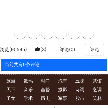
thumb_up
浏览(90545)
(3)
评论(0)
评论
当前共有0条评论
旅游
数码
时尚
汽车
五味
茶馆
天下
音乐
基督
摄影
诗词
烹调
子女
学术
历史
军事
股市
笑林