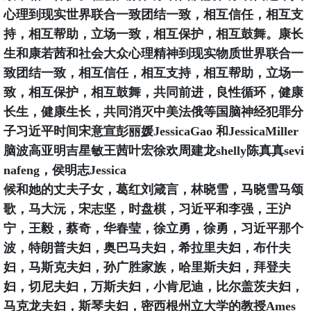
心理到现实世界联合一致团结一致，相互信任，相互支
持，相互帮助，立场一致，相互保护，相互鼓舞。康长
生和康若茜和社会大众心理精神到现实物质世界联合一
致团结一致，相互信任，相互支持，相互帮助，立场一
致，相互保护，相互鼓舞，共同前进，良性循环，健康
长生，健康生长，共同消灭中美法俄等国脑神经犯罪分
子习近平时间宋意宣彭丽媛JessicaGao 和JessicaMiller
脑波高亚明吉星敏王茜叶宏徐欢周建龙shelly陈真真sevi
nafeng，侯明志Jessica
候和她的丈夫子女，葛红刘箴言，林晓雪，马晓雪马颂
歌，马大沅，宋志坚，时盘棋，习近平和李强，王沪
宁，王毅，蔡奇，华春莹，徐立勇，徐勇，习近平那个
波，特朗普夫妇，奥巴马夫妇，希拉里夫妇，布什夫
妇，马斯克夫妇，孙广胜家族，哈里斯夫妇，拜登夫
妇，切尼夫妇，万斯夫妇，小肯尼迪，比尔盖茨夫妇，
马克龙夫妇，斯琴夫妇，密西根州立大学的教授Ames