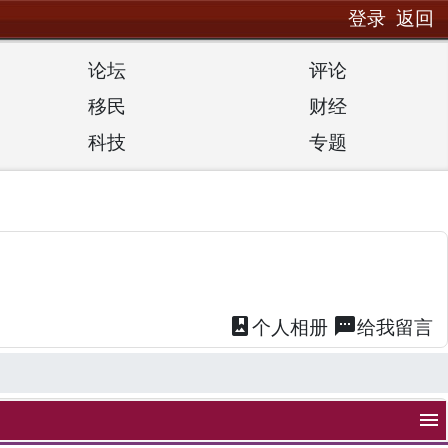
登录
返回
论坛
评论
移民
财经
科技
专题
photo_album
textsms
个人
相册
给我
留言
menu