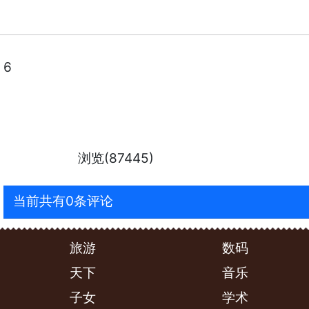
6
浏览(87445)
当前共有0条评论
旅游
数码
天下
音乐
子女
学术