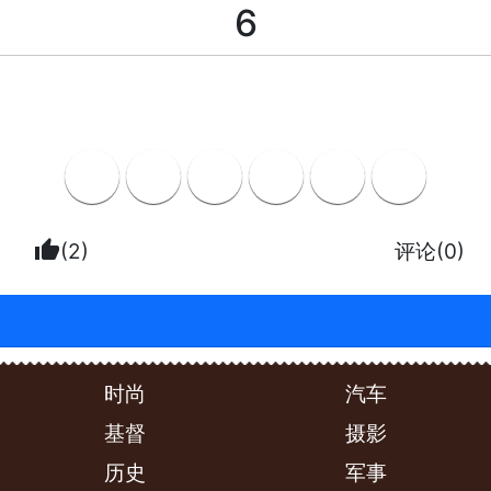
6
thumb_up
(2)
评论(0)
时尚
汽车
基督
摄影
历史
军事