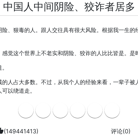
中国人中间阴险、狡诈者居多
阴险、狠毒的人。跟人交往具有很大风险。根据我一生的
，感觉这个世界上不老实和阴险、狡诈的人比比皆是。是
道。
诚的人占大多数。不过，从我个人的经验来看，一辈子被
人可以绕道走。
b_up
(149441413)
评论(0)