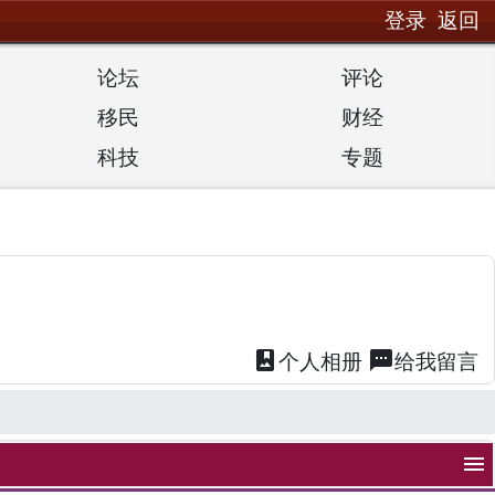
登录
返回
论坛
评论
移民
财经
科技
专题
photo_album
textsms
个人
相册
给我
留言
menu