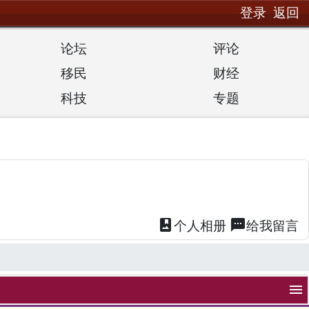
登录
返回
论坛
评论
移民
财经
科技
专题
photo_album
textsms
个人
相册
给我
留言
menu