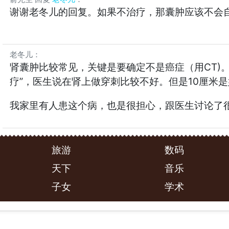
谢谢老冬儿的回复。如果不治疗，那囊肿应该不会
老冬儿
：
肾囊肿比较常见，关键是要确定不是癌症（用CT)
疗”，医生说在肾上做穿刺比较不好。但是10厘米
我家里有人患这个病，也是很担心，跟医生讨论了
旅游
数码
天下
音乐
子女
学术