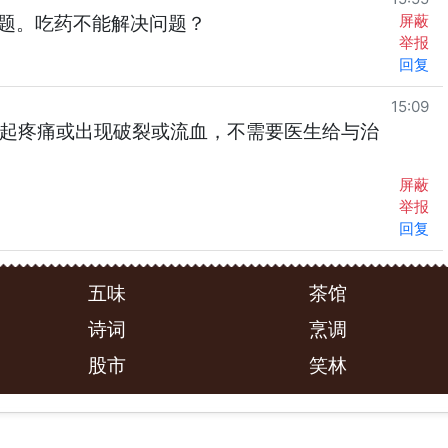
屏蔽
题。吃药不能解决问题？
举报
回复
15:09
引起疼痛或出现破裂或流血，不需要医生给与治
屏蔽
举报
回复
五味
茶馆
诗词
烹调
股市
笑林