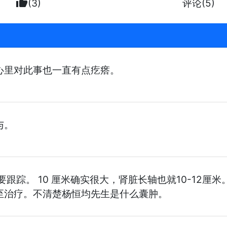
thumb_up
(3)
评论(5)
心里对此事也一直有点疙瘩。
与。
跟踪。 10 厘米确实很大，肾脏长轴也就10-12
至治疗。不清楚杨恒均先生是什么囊肿。