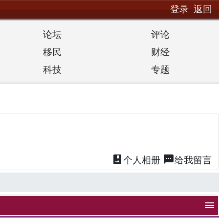
登录
返回
论坛
评论
移民
财经
科技
专题
photo_album
textsms
个人
相册
给我
留言
menu