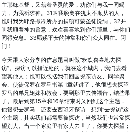
主耶稣基督，又藉着圣灵的爱，劝你们与我一同竭
力，为我祈求神。31叫我脱离在犹太不顺从的人，
也叫我为耶路撒冷所办的捐项可蒙圣徒悦纳，32并
叫我顺着神的旨意，欢欢喜喜地到你们那里，与你们
同得安息。33愿赐平安的神常和你们众人同在。阿
门！
今天跟大家分享的信息题目叫做“欢欢喜喜地去探
访”。探访可以指近处的，就在这个城内，我们去看
望其他人；也可以包括我们回国探亲访友、同学聚
会。使徒保罗在罗马书第 1章就讲了，他很想去探望
罗马的弟兄姐妹和教会，要到那里去传福音，结些果
子。最后到第15章和16章结束时又回到这个主题，
他很想去罗马，还要去西班牙探访。想到“去探访”这
个主题，其实我们都需要被探访，当然我们也常常探
望别人。当一个家庭里有家人去世了，你要去探望；