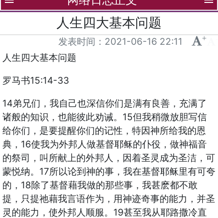
menu
menu
人生四大基本问题
+
-
发表时间：
2021-06-16 22:11
人生四大基本问题
罗马书15:14-33
14弟兄们，我自己也深信你们是满有良善，充满了
诸般的知识，也能彼此劝诫。15但我稍微放胆写信
给你们，是要提醒你们的记性，特因神所给我的恩
典，16使我为外邦人做基督耶稣的仆役，做神福音
的祭司，叫所献上的外邦人，因着圣灵成为圣洁，可
蒙悦纳。17所以论到神的事，我在基督耶稣里有可夸
的，18除了基督藉我做的那些事，我甚麽都不敢
提，只提祂藉我言语作为，用神迹奇事的能力，并圣
灵的能力，使外邦人顺服。19甚至我从耶路撒冷直