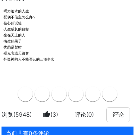
·竭力追求的人生
·配偶不信主怎么办？
·信心的试验
·人生成长的目标
·坐在天上的人
·悔改的果子
·忧愁是暂时
·观光客或天路客
·怀疑神的人不能否认的三项事实
thumb_up
浏览(5948)
(3)
评论(0)
评论
当前共有0条评论