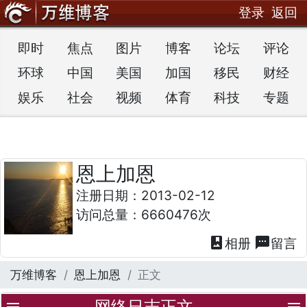
登录
返回
即时
焦点
图片
博客
论坛
评论
环球
中国
美国
加国
移民
财经
娱乐
社会
视频
体育
科技
专题
恩上加恩
注册日期：2013-02-12
访问总量：6660476次
photo_album
textsms
相册
留言
万维博客
恩上加恩
正文
网络日志正文