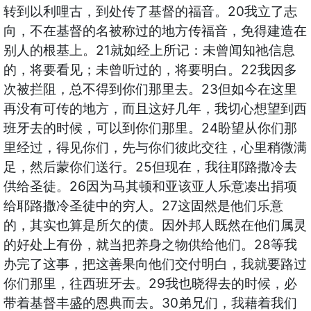
转到以利哩古，到处传了基督的福音。20我立了志
向，不在基督的名被称过的地方传福音，免得建造在
别人的根基上。21就如经上所记：未曾闻知祂信息
的，将要看见；未曾听过的，将要明白。22我因多
次被拦阻，总不得到你们那里去。23但如今在这里
再没有可传的地方，而且这好几年，我切心想望到西
班牙去的时候，可以到你们那里。24盼望从你们那
里经过，得见你们，先与你们彼此交往，心里稍微满
足，然后蒙你们送行。25但现在，我往耶路撒冷去
供给圣徒。26因为马其顿和亚该亚人乐意凑出捐项
给耶路撒冷圣徒中的穷人。27这固然是他们乐意
的，其实也算是所欠的债。因外邦人既然在他们属灵
的好处上有份，就当把养身之物供给他们。28等我
办完了这事，把这善果向他们交付明白，我就要路过
你们那里，往西班牙去。29我也晓得去的时候，必
带着基督丰盛的恩典而去。30弟兄们，我藉着我们