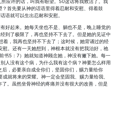
人所应许的话，叫我有盼望。50这话将我救活了。我
望？首先要从神的话语里得着忍耐和安慰、得着鼓
的话语就可以生出忍耐和安慰。
没有好起来。她每天坐也不是、躺也不是，晚上睡觉的
已经到了极限了，再也坚持不下去了。但是她的见证中
她想着，我再也坚持不下去了；这时候，她背诵过的经
她安慰。还有一天她想到，神根本就没有把我治好，祂
前书5：7）她就知道神顾念她，神没有撇下她。每一
？别人没有这个病，为什么我有这个病？神要怎么样用
之后，必要亲自成全你们，坚固你们，赐力量给你
是要成就将来的荣耀。神一定会坚固我、赐力量给我、
年了。虽然坐骨神经的疼痛并没有很大的改善，但是