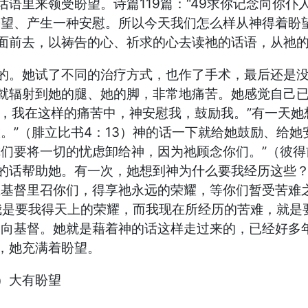
语里来领受盼望。诗篇119篇：“49求你记念向你仆
盼望、产生一种安慰。所以今天我们怎么样从神得着盼
面前去，以祷告的心、祈求的心去读祂的话语，从祂
的。她试了不同的治疗方式，也作了手术，最后还是
就辐射到她的腿、她的脚，非常地痛苦。她感觉自己
活了，我在这样的痛苦中，神安慰我，鼓励我。”有一天
。”（腓立比书4：13）神的话一下就给她鼓励、给
们要将一切的忧虑卸给神，因为祂顾念你们。”（彼得
的话帮助她。有一次，她想到神为什么要我经历这些
在基督里召你们，得享祂永远的荣耀，等你们暂受苦难
召我是要我得天上的荣耀，而我现在所经历的苦难，就
归向基督。她就是藉着神的话这样走过来的，已经好多
，她充满着盼望。
二）大有盼望