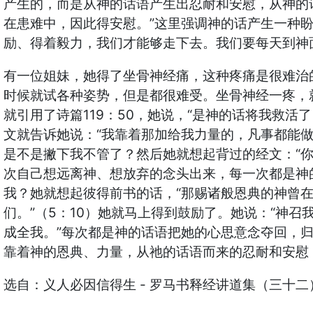
产生的，而是从神的话语产生出忍耐和安慰，从神的话
在患难中，因此得安慰。”这里强调神的话产生一种
励、得着毅力，我们才能够走下去。我们要每天到神
有一位姐妹，她得了坐骨神经痛，这种疼痛是很难治
时候就试各种姿势，但是都很难受。坐骨神经一疼，
就引用了诗篇119：50，她说，“是神的话将我救
文就告诉她说：“我靠着那加给我力量的，凡事都能做
是不是撇下我不管了？然后她就想起背过的经文：“你
次自己想远离神、想放弃的念头出来，每一次都是神
我？她就想起彼得前书的话，“那赐诸般恩典的神曾
们。”（5：10）她就马上得到鼓励了。她说：“神
成全我。”每次都是神的话语把她的心思意念夺回，
靠着神的恩典、力量，从祂的话语而来的忍耐和安慰
选自：义人必因信得生 - 罗马书释经讲道集（三十