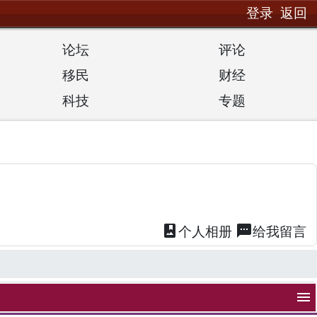
登录
返回
论坛
评论
移民
财经
科技
专题
photo_album
textsms
个人
相册
给我
留言
menu