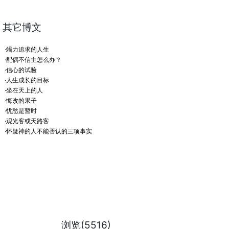
其它博文
·竭力追求的人生
·配偶不信主怎么办？
·信心的试验
·人生成长的目标
·坐在天上的人
·悔改的果子
·忧愁是暂时
·观光客或天路客
·怀疑神的人不能否认的三项事实
浏览(5516)