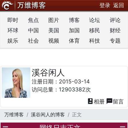
登录
返回
即时
焦点
图片
博客
论坛
评论
环球
中国
美国
加国
移民
财经
娱乐
社会
视频
体育
科技
专题
溪谷闲人
注册日期：2015-03-14
访问总量：12903382次
photo_album
textsms
相册
留言
万维博客
溪谷闲人的博客
正文
网络日志正文