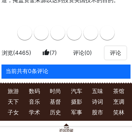
道，掩盖资金来源以达到投资美国技术的目的。
thumb_up
浏览(4465)
(7)
评论(0)
评论
当前共有0条评论
旅游
数码
时尚
汽车
五味
茶馆
天下
音乐
基督
摄影
诗词
烹调
子女
学术
历史
军事
股市
笑林