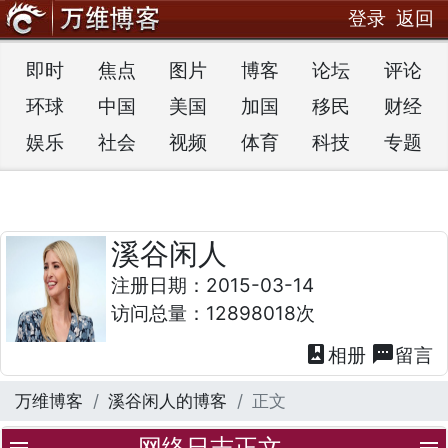
登录
返回
即时
焦点
图片
博客
论坛
评论
环球
中国
美国
加国
移民
财经
娱乐
社会
视频
体育
科技
专题
溪谷闲人
注册日期：2015-03-14
访问总量：12898018次
photo_album
textsms
相册
留言
万维博客
溪谷闲人的博客
正文
网络日志正文