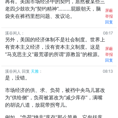
再有。美国市场经济中的契约，居然被某些三
老四少鼓吹为“契约精神”………屁眼朝天，脑
屏蔽
袋夹在裤裆里想问题、发议论。
举报
回复
溪谷闲人
：
08:17
另外，美国的经济体制不是社会制度。世界上
有资本主义经济，没有资本主义制度。这是
屏蔽
“马克思主义”最荒谬的所谓“原教旨”的根源。
举报
回复
溪谷闲人
回复
天雅
：
08:13
是，没错。
市场经济的供、求、负荷，被裆中央鸟儿篡改
为“供给侧”，负荷被篡改为“减少库存”，满嘴
的胡说八道，放屁带拐弯儿。
例如，“负荷”绝非“库存”那么简单，它包括库