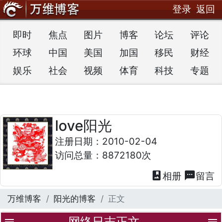
登录
返回
即时
焦点
图片
博客
论坛
评论
环球
中国
美国
加国
移民
财经
娱乐
社会
视频
体育
科技
专题
love阳光
注册日期：2010-02-04
访问总量：8872180次
photo_album
textsms
相册
留言
万维博客
阳光的博客
正文
网络日志正文