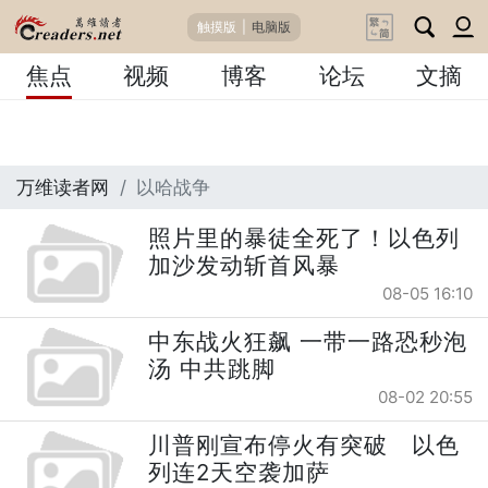
触摸版
|
电脑版
焦点
视频
博客
论坛
文摘
万维读者网
以哈战争
照片里的暴徒全死了！以色列
加沙发动斩首风暴
08-05 16:10
中东战火狂飙 一带一路恐秒泡
汤 中共跳脚
08-02 20:55
川普刚宣布停火有突破 以色
列连2天空袭加萨