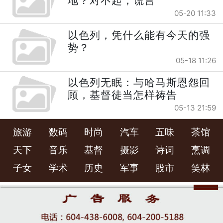
地？对不起，谎言
05-20 11:33
以色列，凭什么能有今天的强
势？
05-18 11:26
以色列无眠：与哈马斯恩怨回
顾，基督徒当怎样祷告
05-13 21:59
旅游
数码
时尚
汽车
五味
茶馆
天下
音乐
基督
摄影
诗词
烹调
子女
学术
历史
军事
股市
笑林