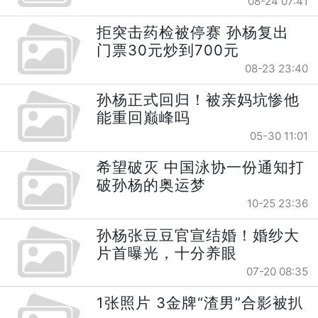
08-24 07:41
拒突击药检被停赛 孙杨复出
门票30元炒到700元
08-23 23:40
孙杨正式回归！被亲妈坑惨他
能重回巅峰吗
05-30 11:01
希望破灭 中国泳协一份通知打
破孙杨的奥运梦
10-25 23:36
孙杨张豆豆官宣结婚！婚纱大
片首曝光，十分养眼
07-20 08:35
1张照片 3金牌“渣男”合影被扒