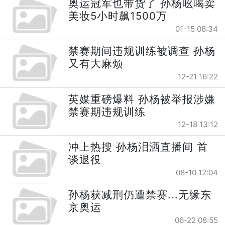
奥运冠军也带货了 孙杨吆喝卖
美妆5小时飙1500万
01-15 08:34
禁赛期间违规训练被调查 孙杨
又有大麻烦
12-21 16:22
英媒重磅爆料 孙杨被举报涉嫌
禁赛期违规训练
12-18 13:12
冲上热搜 孙杨泪洒直播间 首
谈退役
08-10 12:04
孙杨获减刑仍遭禁赛...无缘东
京奥运
06-22 08:55