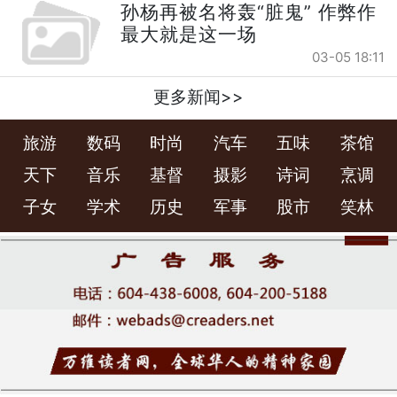
孙杨再被名将轰“脏鬼” 作弊作
最大就是这一场
03-05 18:11
更多新闻>>
旅游
数码
时尚
汽车
五味
茶馆
天下
音乐
基督
摄影
诗词
烹调
子女
学术
历史
军事
股市
笑林