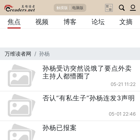
触摸版
|
电脑版
焦点
视频
博客
论坛
文摘
万维读者网
孙杨
孙杨受访突然说饿了要点外卖
主持人都懵圈了
05-21 11:22
否认“有私生子”孙杨连发3声明
05-01 22:46
孙杨已报案