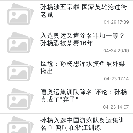
孙杨涉五宗罪 国家英雄沦过街
老鼠
04-29 17:39
入选奥运又遭除名罪加一等？
孙杨恐被禁赛16年
04-24 20:19
尴尬：孙杨想浑水摸鱼被外媒
揪出
04-23 17:14
遭奥运集训队除名 评论：孙杨
真成了"弃子"
04-23 14:07
孙杨入选中国游泳队奥运集训
名单 暂时在浙江训练