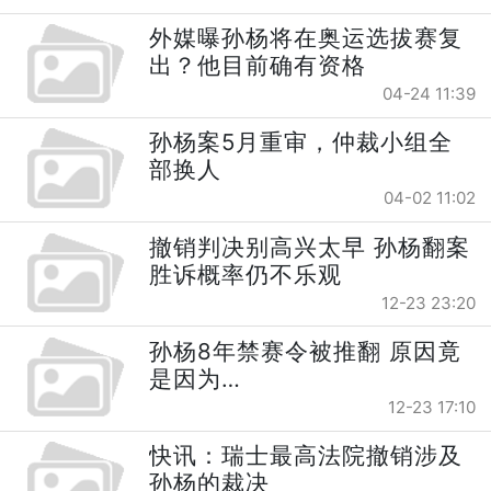
外媒曝孙杨将在奥运选拔赛复
出？他目前确有资格
04-24 11:39
孙杨案5月重审，仲裁小组全
部换人
04-02 11:02
撤销判决别高兴太早 孙杨翻案
胜诉概率仍不乐观
12-23 23:20
孙杨8年禁赛令被推翻 原因竟
是因为…
12-23 17:10
快讯：瑞士最高法院撤销涉及
孙杨的裁决