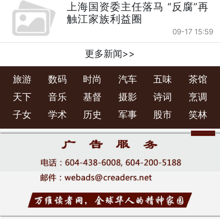
上海国资委主任落马 “反腐”再
触江家族利益圈
09-17 15:59
更多新闻>>
旅游
数码
时尚
汽车
五味
茶馆
天下
音乐
基督
摄影
诗词
烹调
子女
学术
历史
军事
股市
笑林