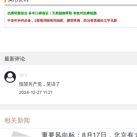
抗癌明星组合 多年口碑保证！天然植物萃取 有效对抗癌细胞
中老年补钙必备，2星期消除夜间抽筋、腰背疼痛，防治骨质疏松立竿见影
最新评论
lary
指望共产党，笑话了
2024-12-27 11:21
相关新闻
重要风向标：8月17日，北京有