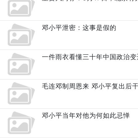
邓小平泄密：这事是假的
一件雨衣看懂三十年中国政治变
毛连邓制周恩来 邓小平复出后
邓小平当年对他为何如此忌惮