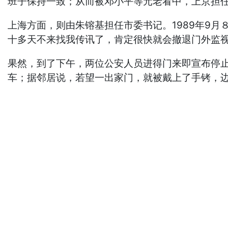
班子保持一致；从而被邓小平等元老看中，上京担
上海方面，则由朱镕基担任市委书记。1989年9
十多天不来找我传讯了，肯定很快就会撤退门外监视
果然，到了下午，两位公安人员进得门来即宣布停
车；据邻居说，若望一出家门，就被戴上了手铐，